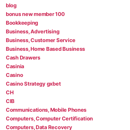
blog
bonus new member 100
Bookkeeping
Business, Advertising
Business, Customer Service
Business, Home Based Business
Cash Drawers
Casinia
Casino
Casino Strategy gxbet
CH
CIB
Communications, Mobile Phones
Computers, Computer Certification
Computers, Data Recovery