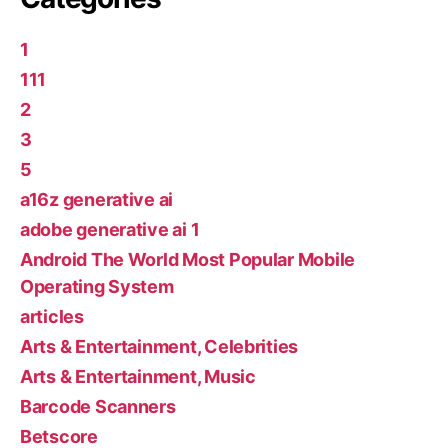
1
111
2
3
5
a16z generative ai
adobe generative ai 1
Android The World Most Popular Mobile
Operating System
articles
Arts & Entertainment, Celebrities
Arts & Entertainment, Music
Barcode Scanners
Betscore