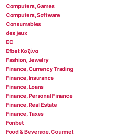
Computers, Games
Computers, Software
Consumables
des jeux
EC
Efbet Καζίνο
Fashion, Jewelry
Finance, Currency Trading
Finance, Insurance
Finance, Loans
Finance, Personal Finance
Finance, Real Estate
Finance, Taxes
Fonbet
Food & Beverage, Gourmet