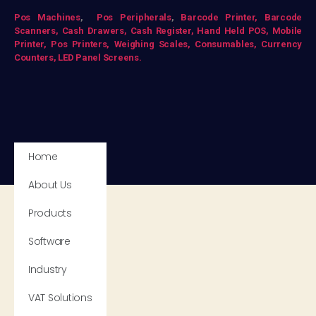
Pos Mac
hines
,
Pos Peripherals
,
Barcode Printer,
Barcode
Scanners,
Cash Drawers,
Cash Register,
Hand Held POS,
Mobile
Printer,
Pos Printers,
Weighing Scales,
Consumables,
Currency
Counters,
LED Panel Screens.
Home
About Us
Products
Software
Industry
VAT Solutions