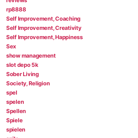
reviews
rp8888
Self Improvement, Coaching
Self Improvement, Creativity
Self Improvement, Happiness
Sex
show management
slot depo 5k
Sober Living
Society, Religion
spel
spelen
Spellen
Spiele
spielen