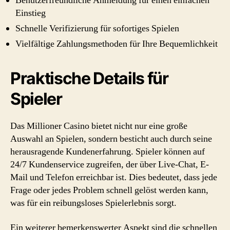
Benutzerfreundliche Anmeldung für einen einfachen
Einstieg
Schnelle Verifizierung für sofortiges Spielen
Vielfältige Zahlungsmethoden für Ihre Bequemlichkeit
Praktische Details für
Spieler
Das Millioner Casino bietet nicht nur eine große
Auswahl an Spielen, sondern besticht auch durch seine
herausragende Kundenerfahrung. Spieler können auf
24/7 Kundenservice zugreifen, der über Live-Chat, E-
Mail und Telefon erreichbar ist. Dies bedeutet, dass jede
Frage oder jedes Problem schnell gelöst werden kann,
was für ein reibungsloses Spielerlebnis sorgt.
Ein weiterer bemerkenswerter Aspekt sind die schnellen