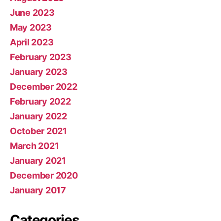
June 2023
May 2023
April 2023
February 2023
January 2023
December 2022
February 2022
January 2022
October 2021
March 2021
January 2021
December 2020
January 2017
Categories