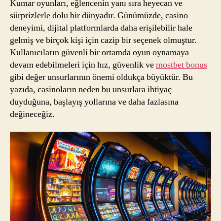
Kumar oyunları, eğlencenin yanı sıra heyecan ve
sürprizlerle dolu bir dünyadır. Günümüzde, casino
deneyimi, dijital platformlarda daha erişilebilir hale
gelmiş ve birçok kişi için cazip bir seçenek olmuştur.
Kullanıcıların güvenli bir ortamda oyun oynamaya
devam edebilmeleri için hız, güvenlik ve
mostbet bonus
gibi değer unsurlarının önemi oldukça büyüktür. Bu
yazıda, casinoların neden bu unsurlara ihtiyaç
duyduğuna, başlayış yollarına ve daha fazlasına
değineceğiz.