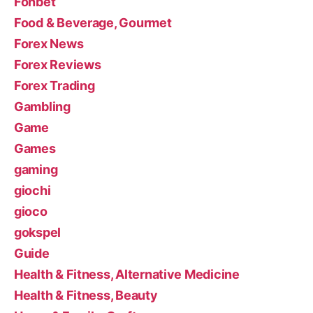
Fonbet
Food & Beverage, Gourmet
Forex News
Forex Reviews
Forex Trading
Gambling
Game
Games
gaming
giochi
gioco
gokspel
Guide
Health & Fitness, Alternative Medicine
Health & Fitness, Beauty