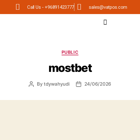
Call Us - +96891423777
sales@vatpos.com
PUBLIC
mostbet
By
tdywahyudi
24/06/2026