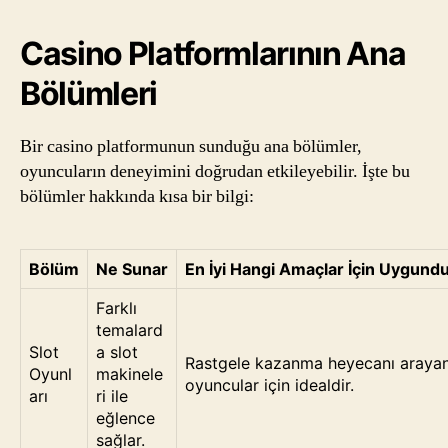
Casino Platformlarının Ana
Bölümleri
Bir casino platformunun sunduğu ana bölümler,
oyuncuların deneyimini doğrudan etkileyebilir. İşte bu
bölümler hakkında kısa bir bilgi:
Bölüm
Ne Sunar
En İyi Hangi Amaçlar İçin Uygund
Farklı
temalard
Slot
a slot
Rastgele kazanma heyecanı araya
Oyunl
makinele
oyuncular için idealdir.
arı
ri ile
eğlence
sağlar.