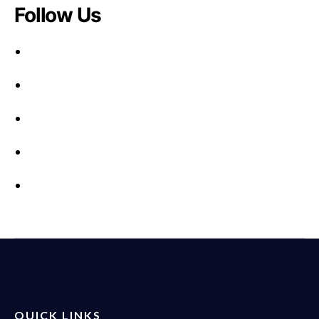
Follow Us
QUICK LINKS