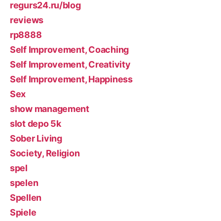
regurs24.ru/blog
reviews
rp8888
Self Improvement, Coaching
Self Improvement, Creativity
Self Improvement, Happiness
Sex
show management
slot depo 5k
Sober Living
Society, Religion
spel
spelen
Spellen
Spiele