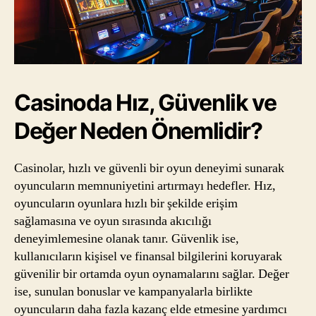
Casinoda Hız, Güvenlik ve
Değer Neden Önemlidir?
Casinolar, hızlı ve güvenli bir oyun deneyimi sunarak
oyuncuların memnuniyetini artırmayı hedefler. Hız,
oyuncuların oyunlara hızlı bir şekilde erişim
sağlamasına ve oyun sırasında akıcılığı
deneyimlemesine olanak tanır. Güvenlik ise,
kullanıcıların kişisel ve finansal bilgilerini koruyarak
güvenilir bir ortamda oyun oynamalarını sağlar. Değer
ise, sunulan bonuslar ve kampanyalarla birlikte
oyuncuların daha fazla kazanç elde etmesine yardımcı