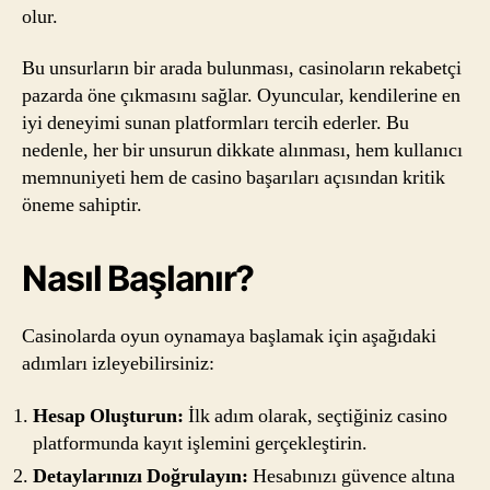
olur.
Bu unsurların bir arada bulunması, casinoların rekabetçi
pazarda öne çıkmasını sağlar. Oyuncular, kendilerine en
iyi deneyimi sunan platformları tercih ederler. Bu
nedenle, her bir unsurun dikkate alınması, hem kullanıcı
memnuniyeti hem de casino başarıları açısından kritik
öneme sahiptir.
Nasıl Başlanır?
Casinolarda oyun oynamaya başlamak için aşağıdaki
adımları izleyebilirsiniz:
Hesap Oluşturun:
İlk adım olarak, seçtiğiniz casino
platformunda kayıt işlemini gerçekleştirin.
Detaylarınızı Doğrulayın:
Hesabınızı güvence altına