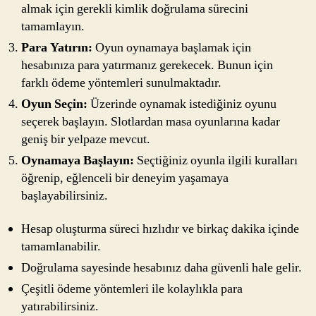
almak için gerekli kimlik doğrulama sürecini
tamamlayın.
Para Yatırın:
Oyun oynamaya başlamak için
hesabınıza para yatırmanız gerekecek. Bunun için
farklı ödeme yöntemleri sunulmaktadır.
Oyun Seçin:
Üzerinde oynamak istediğiniz oyunu
seçerek başlayın. Slotlardan masa oyunlarına kadar
geniş bir yelpaze mevcut.
Oynamaya Başlayın:
Seçtiğiniz oyunla ilgili kuralları
öğrenip, eğlenceli bir deneyim yaşamaya
başlayabilirsiniz.
Hesap oluşturma süreci hızlıdır ve birkaç dakika içinde
tamamlanabilir.
Doğrulama sayesinde hesabınız daha güvenli hale gelir.
Çeşitli ödeme yöntemleri ile kolaylıkla para
yatırabilirsiniz.