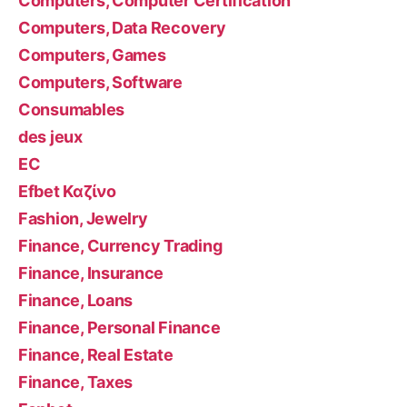
Computers, Computer Certification
Computers, Data Recovery
Computers, Games
Computers, Software
Consumables
des jeux
EC
Efbet Καζίνο
Fashion, Jewelry
Finance, Currency Trading
Finance, Insurance
Finance, Loans
Finance, Personal Finance
Finance, Real Estate
Finance, Taxes