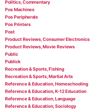
Politics, Commentary
Pos Machines
Pos Peripherals
Pos Printers
Post
Product Reviews, Consumer Electronics
Product Reviews, Movie Reviews
Public
Publick
Recreation & Sports, Fishing
Recreation & Sports, Martial Arts
Reference & Education, Homeschooling
Reference & Education, K-12 Education
Reference & Education, Language
Reference & Education, Sociology