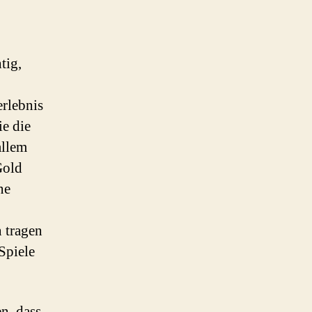
tig,
erlebnis
e die
allem
Gold
ne
 tragen
Spiele
en, dass