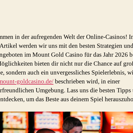
men in der aufregenden Welt der Online-Casinos! I
Artikel werden wir uns mit den besten Strategien un
geboten im Mount Gold Casino für das Jahr 2026 b
öglichkeiten bieten dir nicht nur die Chance auf gro
, sondern auch ein unvergessliches Spielerlebnis, wi
/mount-goldcasino.de/
beschrieben wird, in einer
rfreundlichen Umgebung. Lass uns die besten Tipps
entdecken, um das Beste aus deinem Spiel herauszuho