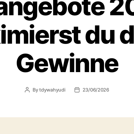
angebote 20
mierst du 
Gewinne
By
tdywahyudi
23/06/2026