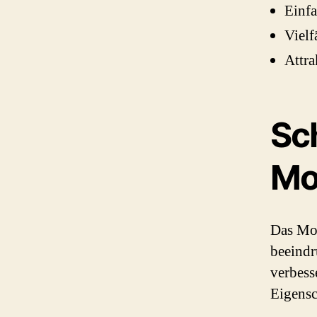
Einfa
Vielf
Attra
Sc
Mo
Das Mou
beeindr
verbess
Eigensc