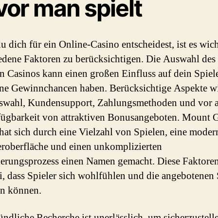
vor man spielt
u dich für ein Online-Casino entscheidest, ist es wich
edene Faktoren zu berücksichtigen. Die Auswahl des
en Casinos kann einen großen Einfluss auf dein Spiel
ne Gewinnchancen haben. Berücksichtige Aspekte wi
swahl, Kundensupport, Zahlungsmethoden und vor 
fügbarkeit von attraktiven Bonusangeboten. Mount 
hat sich durch eine Vielzahl von Spielen, eine moder
roberfläche und einen unkomplizierten
ierungsprozess einen Namen gemacht. Diese Faktoren
i, dass Spieler sich wohlfühlen und die angebotenen 
en können.
ündliche Recherche ist unerlässlich, um sicherzustell