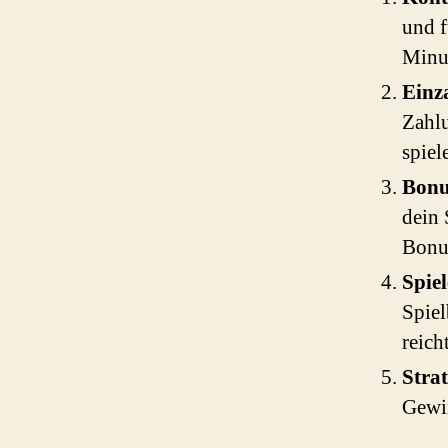
und f
Minu
Einz
Zahlu
spiel
Bonu
dein 
Bonu
Spie
Spiel
reicht
Strat
Gewi