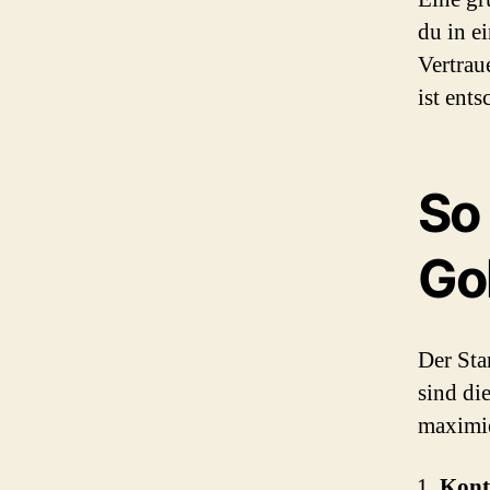
du in e
Vertrau
ist ent
So
Gol
Der Sta
sind di
maximi
Konto