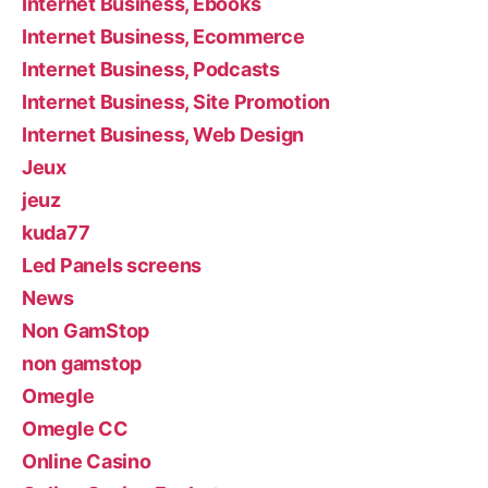
Internet Business, Ebooks
Internet Business, Ecommerce
Internet Business, Podcasts
Internet Business, Site Promotion
Internet Business, Web Design
Jeux
jeuz
kuda77
Led Panels screens
News
Non GamStop
non gamstop
Omegle
Omegle CC
Online Casino