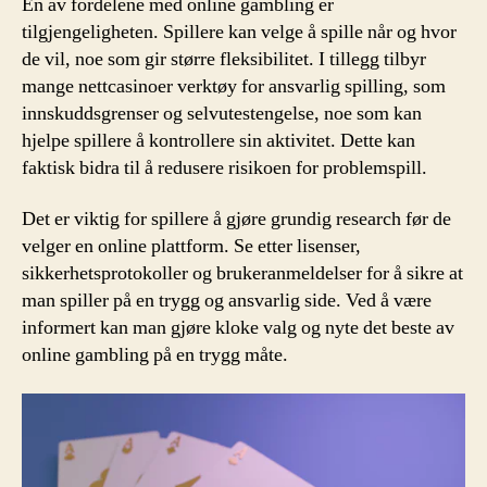
En av fordelene med online gambling er
tilgjengeligheten. Spillere kan velge å spille når og hvor
de vil, noe som gir større fleksibilitet. I tillegg tilbyr
mange nettcasinoer verktøy for ansvarlig spilling, som
innskuddsgrenser og selvutestengelse, noe som kan
hjelpe spillere å kontrollere sin aktivitet. Dette kan
faktisk bidra til å redusere risikoen for problemspill.
Det er viktig for spillere å gjøre grundig research før de
velger en online plattform. Se etter lisenser,
sikkerhetsprotokoller og brukeranmeldelser for å sikre at
man spiller på en trygg og ansvarlig side. Ved å være
informert kan man gjøre kloke valg og nyte det beste av
online gambling på en trygg måte.