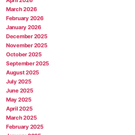
April 2026
March 2026
February 2026
January 2026
December 2025
November 2025
October 2025
September 2025
August 2025
July 2025
June 2025
May 2025
April 2025
March 2025
February 2025