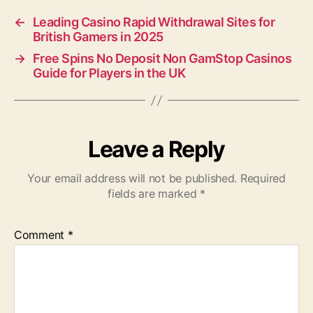
←
Leading Casino Rapid Withdrawal Sites for
British Gamers in 2025
→
Free Spins No Deposit Non GamStop Casinos
Guide for Players in the UK
Leave a Reply
Your email address will not be published.
Required
fields are marked
*
Comment
*