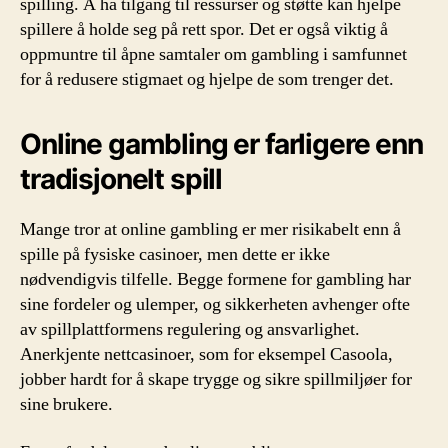
spilling. Å ha tilgang til ressurser og støtte kan hjelpe
spillere å holde seg på rett spor. Det er også viktig å
oppmuntre til åpne samtaler om gambling i samfunnet
for å redusere stigmaet og hjelpe de som trenger det.
Online gambling er farligere enn
tradisjonelt spill
Mange tror at online gambling er mer risikabelt enn å
spille på fysiske casinoer, men dette er ikke
nødvendigvis tilfelle. Begge formene for gambling har
sine fordeler og ulemper, og sikkerheten avhenger ofte
av spillplattformens regulering og ansvarlighet.
Anerkjente nettcasinoer, som for eksempel Casoola,
jobber hardt for å skape trygge og sikre spillmiljøer for
sine brukere.