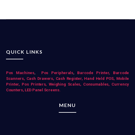
QUICK LINKS
Pos Mac
hines
,
Pos Peripherals
,
Barcode Printer,
Barcode
Scanners,
Cash Drawers,
Cash Register,
Hand Held POS,
Mobile
Printer,
Pos Printers,
Weighing Scales,
Consumables,
Currency
Counters,
LED Panel Screens.
MENU