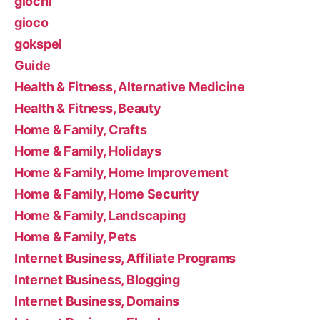
giochi
gioco
gokspel
Guide
Health & Fitness, Alternative Medicine
Health & Fitness, Beauty
Home & Family, Crafts
Home & Family, Holidays
Home & Family, Home Improvement
Home & Family, Home Security
Home & Family, Landscaping
Home & Family, Pets
Internet Business, Affiliate Programs
Internet Business, Blogging
Internet Business, Domains