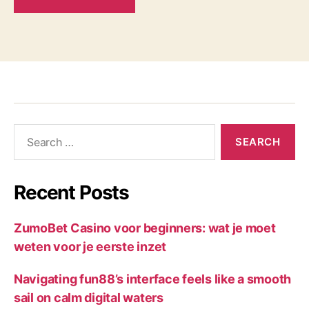
Recent Posts
ZumoBet Casino voor beginners: wat je moet
weten voor je eerste inzet
Navigating fun88’s interface feels like a smooth
sail on calm digital waters