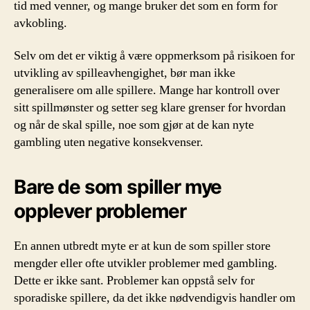
tid med venner, og mange bruker det som en form for
avkobling.
Selv om det er viktig å være oppmerksom på risikoen for
utvikling av spilleavhengighet, bør man ikke
generalisere om alle spillere. Mange har kontroll over
sitt spillmønster og setter seg klare grenser for hvordan
og når de skal spille, noe som gjør at de kan nyte
gambling uten negative konsekvenser.
Bare de som spiller mye
opplever problemer
En annen utbredt myte er at kun de som spiller store
mengder eller ofte utvikler problemer med gambling.
Dette er ikke sant. Problemer kan oppstå selv for
sporadiske spillere, da det ikke nødvendigvis handler om