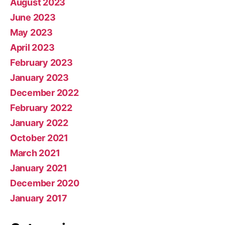
August 2023
June 2023
May 2023
April 2023
February 2023
January 2023
December 2022
February 2022
January 2022
October 2021
March 2021
January 2021
December 2020
January 2017