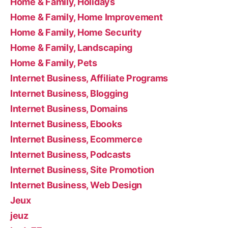
Home & Family, Holidays
Home & Family, Home Improvement
Home & Family, Home Security
Home & Family, Landscaping
Home & Family, Pets
Internet Business, Affiliate Programs
Internet Business, Blogging
Internet Business, Domains
Internet Business, Ebooks
Internet Business, Ecommerce
Internet Business, Podcasts
Internet Business, Site Promotion
Internet Business, Web Design
Jeux
jeuz