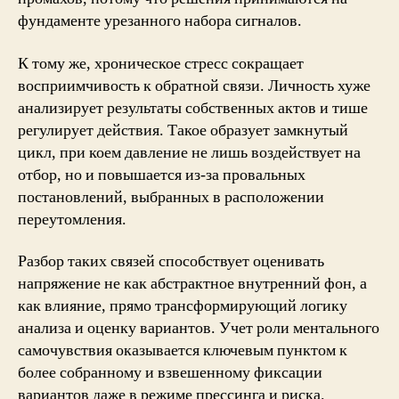
фундаменте урезанного набора сигналов.
К тому же, хроническое стресс сокращает
восприимчивость к обратной связи. Личность хуже
анализирует результаты собственных актов и тише
регулирует действия. Такое образует замкнутый
цикл, при коем давление не лишь воздействует на
отбор, но и повышается из-за провальных
постановлений, выбранных в расположении
переутомления.
Разбор таких связей способствует оценивать
напряжение не как абстрактное внутренний фон, а
как влияние, прямо трансформирующий логику
анализа и оценку вариантов. Учет роли ментального
самочувствия оказывается ключевым пунктом к
более собранному и взвешенному фиксации
вариантов даже в режиме прессинга и риска.