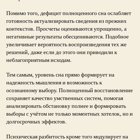
Помимо того, дефицит полноценного сна ослабляет
готовность актуализировать сведения из прежних
контекстов. Просчеты оцениваются упрощенно, а
негативные результаты обесцениваются. Подобное
увеличивает вероятность воспроизведения тех же
решений, даже если до этого они приводили к
неблагоприятным исходам.
Тем самым, уровень сна прямо формирует на
надежность мышления и возможность к
осознанному выбору. Полноценный восстановление
сохраняет качество умственных систем, помогая
анализировать обстановку полнее и формировать
выборы с учётом не только моментных хотелок, но и
долгосрочных эффектов.
Психическая разбитость кроме того модулирует на