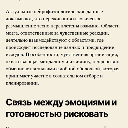
Актуальные нейрофизиологические данные
доказывают, что переживания и логическое
размышление тесно переплетены взаимно. Области
мозга, ответственные за чувственные реакции,
деятельно взаимодействуют с областями, где
происходит исследование данных и предвидение
исходов. В особенности, чувственная организация,
охватывающая миндалину и извилину, непрерывно
обменивается знаками с лобной оболочкой, которая
принимает участие в сознательном отборе и
планировании.
Связь между эмоциями и
готовностью рисковать