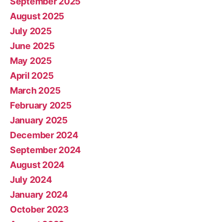
September 2025
August 2025
July 2025
June 2025
May 2025
April 2025
March 2025
February 2025
January 2025
December 2024
September 2024
August 2024
July 2024
January 2024
October 2023