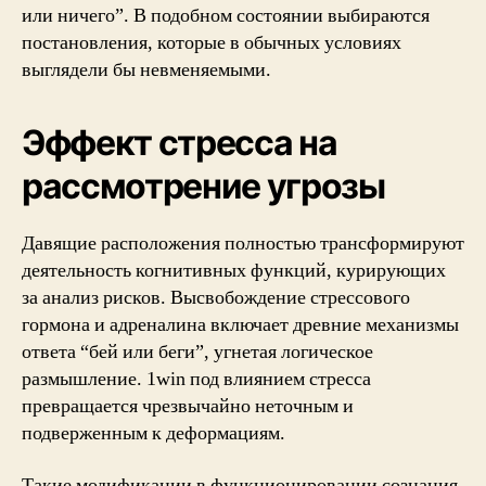
или ничего”. В подобном состоянии выбираются
постановления, которые в обычных условиях
выглядели бы невменяемыми.
Эффект стресса на
рассмотрение угрозы
Давящие расположения полностью трансформируют
деятельность когнитивных функций, курирующих
за анализ рисков. Высвобождение стрессового
гормона и адреналина включает древние механизмы
ответа “бей или беги”, угнетая логическое
размышление. 1win под влиянием стресса
превращается чрезвычайно неточным и
подверженным к деформациям.
Такие модификации в функционировании сознания