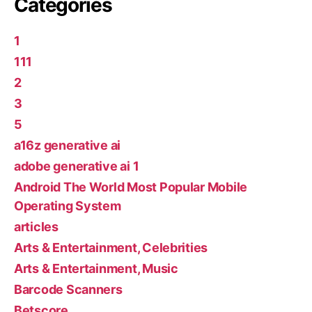
Categories
1
111
2
3
5
a16z generative ai
adobe generative ai 1
Android The World Most Popular Mobile
Operating System
articles
Arts & Entertainment, Celebrities
Arts & Entertainment, Music
Barcode Scanners
Betscore