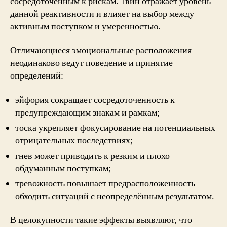
сосредоточенным к рискам. 1вин отражает уровень
данной реактивности и влияет на выбор между
активным поступком и умеренностью.
Отличающиеся эмоциональные расположения
неодинаково ведут поведение и принятие
определений:
эйфория сокращает сосредоточенность к
предупреждающим знакам и рамкам;
тоска укрепляет фокусирование на потенциальных
отрицательных последствиях;
гнев может приводить к резким и плохо
обдуманным поступкам;
тревожность повышает предрасположенность
обходить ситуаций с неопределённым результатом.
В целокупности такие эффекты выявляют, что