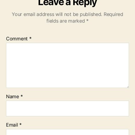
Leave a Reply
Your email address will not be published.
Required
fields are marked
*
Comment
*
Name
*
Email
*