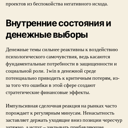
проектов из беспокойства негативного исхода.
Внутренние состояния и
денежные выборы
Денежные темы сильнее реактивны к воздействию
психологического самочувствия, ведь касаются
фундаментальные потребности в защищенности и
социальной роли. 1win в денежной среде
потенциально приводить к критичным потерям, из-
за того что ошибки в этой сфере создают
стратегические финансовые эффекты.
Импульсивная сделочная реакция на рынках часто
порождает к регулярным минусам. Ненасытность
заставляет держать уходящие вниз позиции чересчур
затяжно, а испуг – закрывать прибавляющие