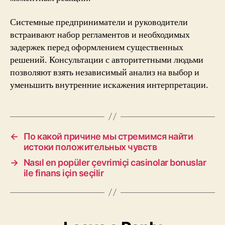
Системные предприниматели и руководители
встраивают набор регламентов и необходимых
задержек перед оформлением существенных
решений. Консультации с авторитетными людьми
позволяют взять независимый анализ на выбор и
уменьшить внутренние искажения интерпретации.
←
По какой причине мы стремимся найти
истоки положительных чувств
→
Nasıl en popüler çevrimiçi casinolar bonuslar
ile finans için seçilir