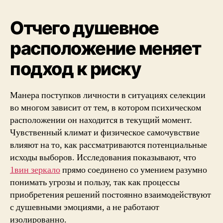
Отчего душевное
расположение меняет
подход к риску
Манера поступков личности в ситуациях селекции
во многом зависит от тем, в котором психическом
расположении он находится в текущий момент.
Чувственный климат и физическое самочувствие
влияют на то, как рассматриваются потенциальные
исходы выборов. Исследования показывают, что
1вин зеркало
прямо соединено со умением разумно
понимать угрозы и пользу, так как процессы
приобретения решений постоянно взаимодействуют
с душевными эмоциями, а не работают
изолированно.