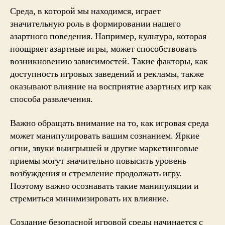
Среда, в которой мы находимся, играет
значительную роль в формировании нашего
азартного поведения. Например, культура, которая
поощряет азартные игры, может способствовать
возникновению зависимостей. Такие факторы, как
доступность игровых заведений и рекламы, также
оказывают влияние на восприятие азартных игр как
способа развлечения.
Важно обращать внимание на то, как игровая среда
может манипулировать вашим сознанием. Яркие
огни, звуки выигрышей и другие маркетинговые
приемы могут значительно повысить уровень
возбуждения и стремление продолжать игру.
Поэтому важно осознавать такие манипуляции и
стремиться минимизировать их влияние.
Создание безопасной игровой среды начинается с