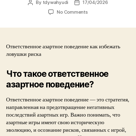
By
tdywahyudi
17/04/2026
No Comments
Ответственное азартное поведение как избежать
ловушки риска
Что такое ответственное
азартное поведение?
Ответственное азартное поведение — это стратегия,
направленная на предотвращение негативных
последствий азартных игр. Важно понимать, что
азартные игры имеют свою историческую
эволюцию, и осознание рисков, связанных с игрой,