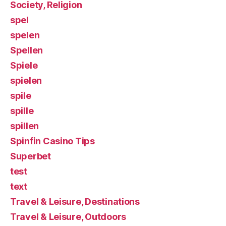
Society, Religion
spel
spelen
Spellen
Spiele
spielen
spile
spille
spillen
Spinfin Casino Tips
Superbet
test
text
Travel & Leisure, Destinations
Travel & Leisure, Outdoors