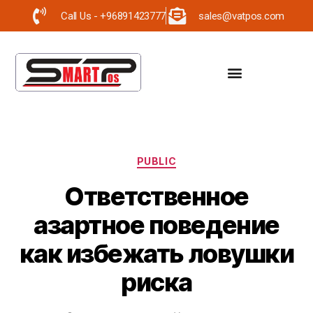
Call Us - +96891423777
sales@vatpos.com
PUBLIC
Ответственное
азартное поведение
как избежать ловушки
риска