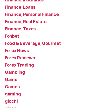
Finance, Loans
Finance, Personal Finance
Finance, Real Estate
Finance, Taxes
Fonbet
Food & Beverage, Gourmet
Forex News
Forex Reviews
Forex Trading
Gambling
Game
Games
gaming
giochi