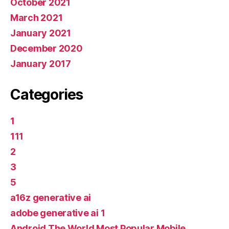
October 2021
March 2021
January 2021
December 2020
January 2017
Categories
1
111
2
3
5
a16z generative ai
adobe generative ai 1
Android The World Most Popular Mobile