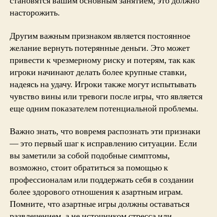
становятся вашим основным занятием, это должно
насторожить.
Другим важным признаком является постоянное
желание вернуть потерянные деньги. Это может
привести к чрезмерному риску и потерям, так как
игроки начинают делать более крупные ставки,
надеясь на удачу. Игроки также могут испытывать
чувство вины или тревоги после игры, что является
еще одним показателем потенциальной проблемы.
Важно знать, что вовремя распознать эти признаки
— это первый шаг к исправлению ситуации. Если
вы заметили за собой подобные симптомы,
возможно, стоит обратиться за помощью к
профессионалам или поддержать себя в создании
более здорового отношения к азартным играм.
Помните, что азартные игры должны оставаться
развлечением, а не источником стресса или