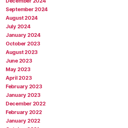
December 2024
September 2024
August 2024
July 2024
January 2024
October 2023
August 2023
June 2023
May 2023
April 2023
February 2023
January 2023
December 2022
February 2022
January 2022