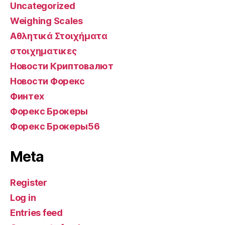
Uncategorized
Weighing Scales
Αθλητικά Στοιχήματα
στοιχηματικες
Новости Криптовалют
Новости Форекс
Финтех
Форекс Брокеры
Форекс Брокеры56
Meta
Register
Log in
Entries feed