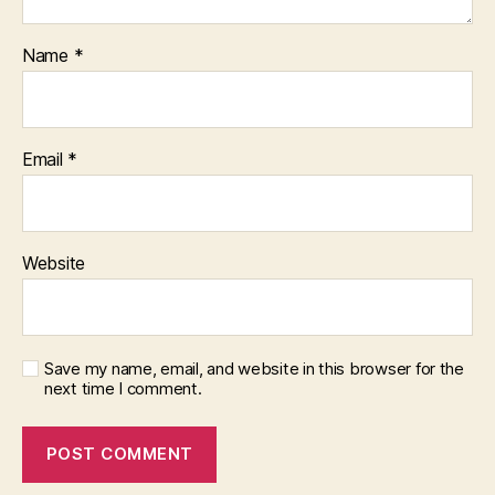
Name
*
Email
*
Website
Save my name, email, and website in this browser for the
next time I comment.