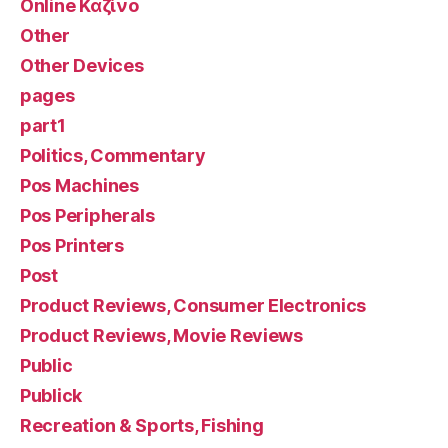
Online Καζίνο
Other
Other Devices
pages
part1
Politics, Commentary
Pos Machines
Pos Peripherals
Pos Printers
Post
Product Reviews, Consumer Electronics
Product Reviews, Movie Reviews
Public
Publick
Recreation & Sports, Fishing