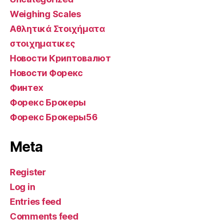
Weighing Scales
Αθλητικά Στοιχήματα
στοιχηματικες
Новости Криптовалют
Новости Форекс
Финтех
Форекс Брокеры
Форекс Брокеры56
Meta
Register
Log in
Entries feed
Comments feed