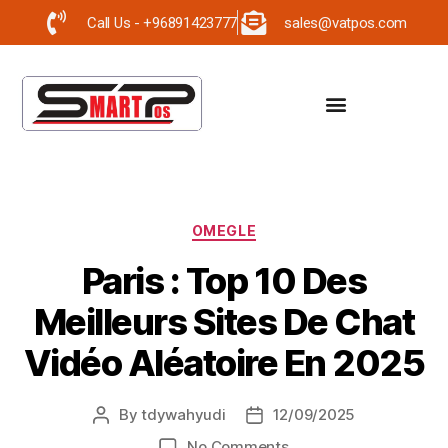
Call Us - +96891423777
sales@vatpos.com
OMEGLE
Paris : Top 10 Des
Meilleurs Sites De Chat
Vidéo Aléatoire En 2025
By
tdywahyudi
12/09/2025
No Comments