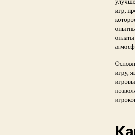
улучше
игр, п
которо
опытны
оплаты
атмосф
Основн
игру, 
игровы
позвол
игроко
Ка