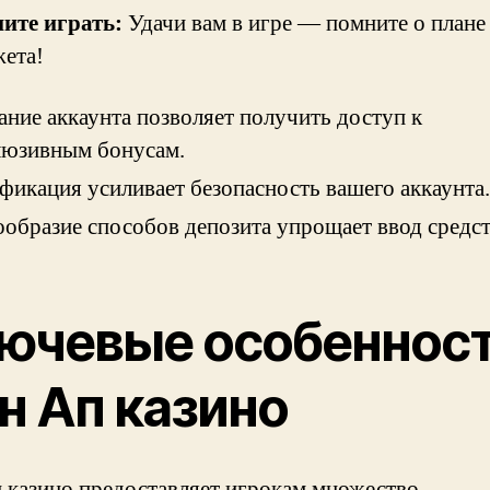
ите играть:
Удачи вам в игре — помните о плане
ета!
ание аккаунта позволяет получить доступ к
люзивным бонусам.
фикация усиливает безопасность вашего аккаунта.
ообразие способов депозита упрощает ввод средст
ючевые особеннос
н Ап казино
 казино предоставляет игрокам множество