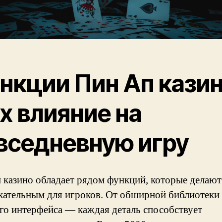
нкции Пин Ап кази
их влияние на
вседневную игру
 казино обладает рядом функций, которые делают
кательным для игроков. От обширной библиотеки 
го интерфейса — каждая деталь способствует