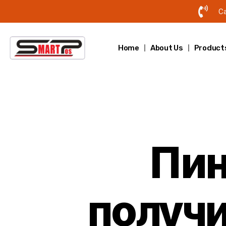
Ca
Home
About Us
Product
Пин
получ