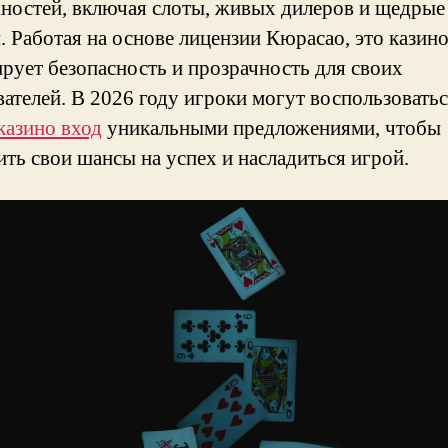
ностей, включая слоты, живых дилеров и щедрые
. Работая на основе лицензии Кюрасао, это казин
ирует безопасность и прозрачность для своих
вателей. В 2026 году игроки могут воспользовать
казино вход
уникальными предложениями, чтобы
ить свои шансы на успех и насладиться игрой.