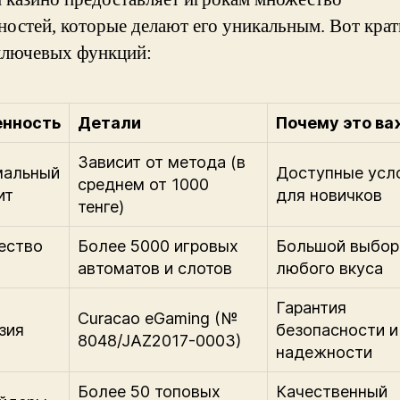
ностей, которые делают его уникальным. Вот кра
ключевых функций:
енность
Детали
Почему это ва
Зависит от метода (в
альный
Доступные усл
среднем от 1000
ит
для новичков
тенге)
ество
Более 5000 игровых
Большой выбор
автоматов и слотов
любого вкуса
Гарантия
Curacao eGaming (№
зия
безопасности и
8048/JAZ2017-0003)
надежности
Более 50 топовых
Качественный