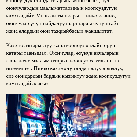
коопсуздук стандарттарына жооп берет, бул
оюнчулардын маалыматтарынын коопсуздугун
камсыздайт. Мындан тышкары, Пинко казино,
оюнчулар үчүн пайдалуу шарттарды сунуштайт
жана алардын оюн тажрыйбасын жакшыртат.
Казино азгырыктуу жана коопсуз онлайн орун
катары таанымал. Оюнчулар, өзүнүн акчаларын
жана жеке маалыматтарын коопсуз сактаганына
ишенишет. Пинко казинону тандап алуу аркылуу,
сиз оюндардын бардык кызыктуу жана коопсуздугун
камсыздай аласыз.