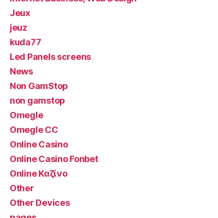
Jeux
jeuz
kuda77
Led Panels screens
News
Non GamStop
non gamstop
Omegle
Omegle CC
Online Casino
Online Casino Fonbet
Online Καζίνο
Other
Other Devices
pages