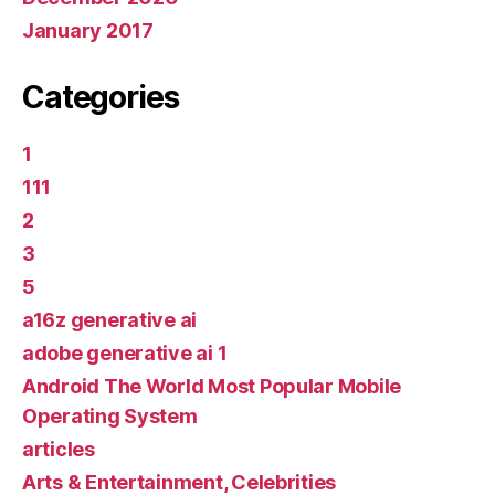
January 2017
Categories
1
111
2
3
5
a16z generative ai
adobe generative ai 1
Android The World Most Popular Mobile
Operating System
articles
Arts & Entertainment, Celebrities