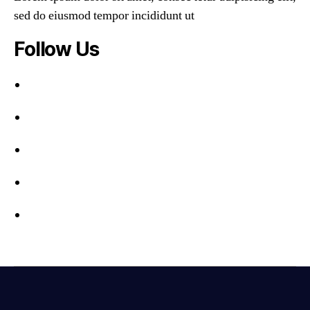
sed do eiusmod tempor incididunt ut
Follow Us