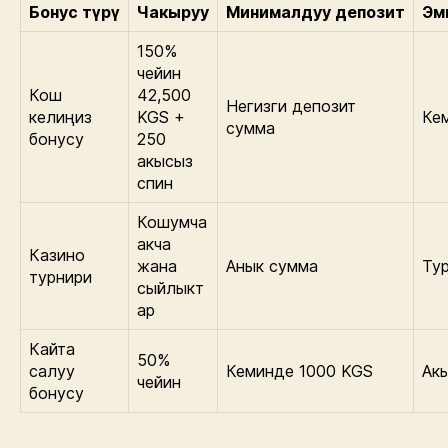
Бонус түрү
Чакыруу
Минималдуу депозит
Эм
150%
чейин
Кош
42,500
Негизги депозит
келиңиз
KGS +
Ке
сумма
бонусу
250
акысыз
спин
Кошумча
акча
Казино
жана
Анык сумма
Ту
турнири
сыйлыкт
ар
Кайта
50%
салуу
Кеминде 1000 KGS
Ак
чейин
бонусу