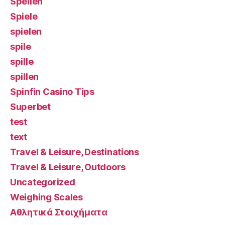
Spellen
Spiele
spielen
spile
spille
spillen
Spinfin Casino Tips
Superbet
test
text
Travel & Leisure, Destinations
Travel & Leisure, Outdoors
Uncategorized
Weighing Scales
Αθλητικά Στοιχήματα