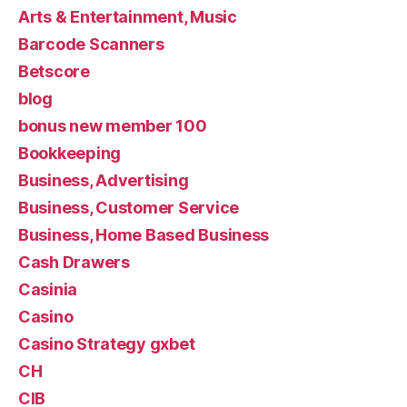
Arts & Entertainment, Music
Barcode Scanners
Betscore
blog
bonus new member 100
Bookkeeping
Business, Advertising
Business, Customer Service
Business, Home Based Business
Cash Drawers
Casinia
Casino
Casino Strategy gxbet
CH
CIB