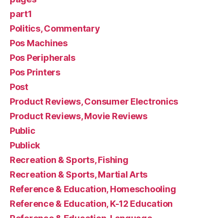
part1
Politics, Commentary
Pos Machines
Pos Peripherals
Pos Printers
Post
Product Reviews, Consumer Electronics
Product Reviews, Movie Reviews
Public
Publick
Recreation & Sports, Fishing
Recreation & Sports, Martial Arts
Reference & Education, Homeschooling
Reference & Education, K-12 Education