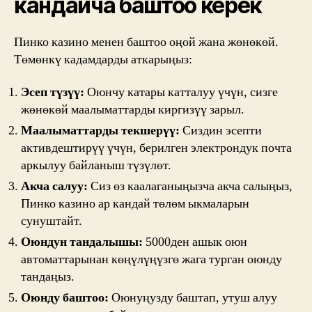
кандайча баштоо керек
Пинко казино менен баштоо оңой жана жөнөкөй.
Төмөнкү кадамдарды аткарыңыз:
Эсеп түзүү:
Оюнчу катары катталуу үчүн, сизге
жөнөкөй маалыматтарды киргизүү зарыл.
Маалыматтарды текшерүү:
Сиздин эсепти
активдештирүү үчүн, берилген электрондук почта
аркылуу байланыш түзүлөт.
Акча салуу:
Сиз өз каалаганыңызча акча салыңыз,
Пинко казино ар кандай төлөм ыкмаларын
сунуштайт.
Оюндун тандалышы:
5000ден ашык оюн
автоматтарынан көңүлүңүзгө жага турган оюнду
тандаңыз.
Оюнду баштоо:
Оюнуңузду баштап, утуш алуу