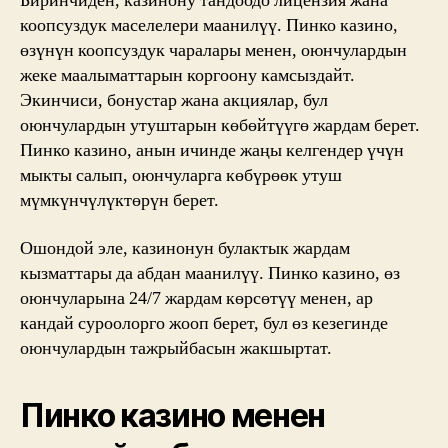
Биринчиден, казинону тандоодо лицензия жана
коопсуздук маселелери маанилүү. Пинко казино,
өзүнүн коопсуздук чаралары менен, оюнчулардын
жеке маалыматтарын коргоону камсыздайт.
Экинчиси, бонустар жана акциялар, бул
оюнчулардын утуштарын көбөйтүүгө жардам берет.
Пинко казино, анын ичинде жаңы келгендер үчүн
мыкты салып, оюнчуларга көбүрөөк утуш
мүмкүнчүлүктөрүн берет.
Ошондой эле, казинонун булактык жардам
кызматтары да абдан маанилүү. Пинко казино, өз
оюнчуларына 24/7 жардам көрсөтүү менен, ар
кандай суроолорго жооп берет, бул өз кезегинде
оюнчулардын тажрыйбасын жакшыртат.
Пинко казино менен