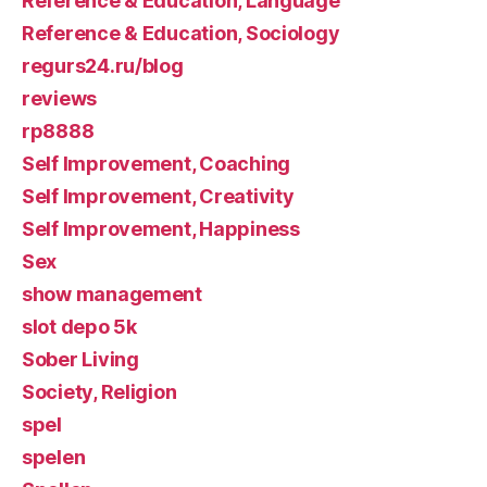
Reference & Education, Language
Reference & Education, Sociology
regurs24.ru/blog
reviews
rp8888
Self Improvement, Coaching
Self Improvement, Creativity
Self Improvement, Happiness
Sex
show management
slot depo 5k
Sober Living
Society, Religion
spel
spelen