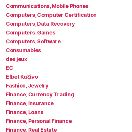
Communications, Mobile Phones
Computers, Computer Certification
Computers, Data Recovery
Computers, Games
Computers, Software
Consumables
des jeux
EC
Efbet Καζίνο
Fashion, Jewelry
Finance, Currency Trading
Finance, Insurance
Finance, Loans
Finance, Personal Finance
Finance, Real Estate