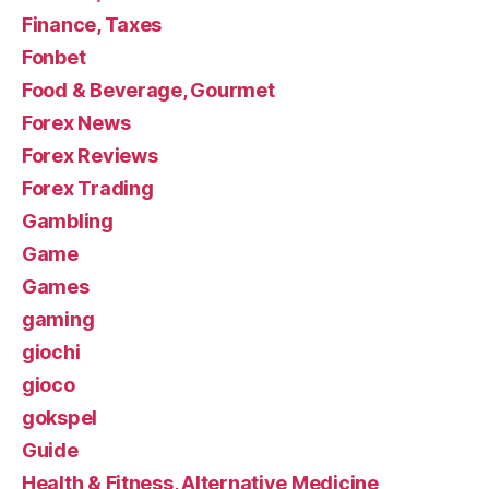
Finance, Taxes
Fonbet
Food & Beverage, Gourmet
Forex News
Forex Reviews
Forex Trading
Gambling
Game
Games
gaming
giochi
gioco
gokspel
Guide
Health & Fitness, Alternative Medicine