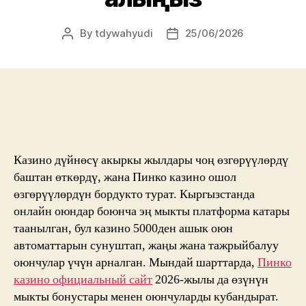
By
tdywahyudi
25/06/2026
Казино дүйнөсү акыркы жылдары чоң өзгөрүүлөрдү
баштан өткөрдү, жана Пинко казино ошол
өзгөрүүлөрдүн бордукто турат. Кыргызстанда
онлайн оюндар боюнча эң мыкты платформа катары
таанылган, бул казино 5000ден ашык оюн
автоматтарын сунуштап, жаңы жана тажрыйбалуу
оюнчулар үчүн арналган. Мындай шарттарда,
Пинко
казино официальный сайт
2026-жылы да өзүнүн
мыкты бонустары менен оюнчуларды кубандырат.