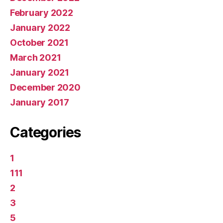
February 2022
January 2022
October 2021
March 2021
January 2021
December 2020
January 2017
Categories
1
111
2
3
5