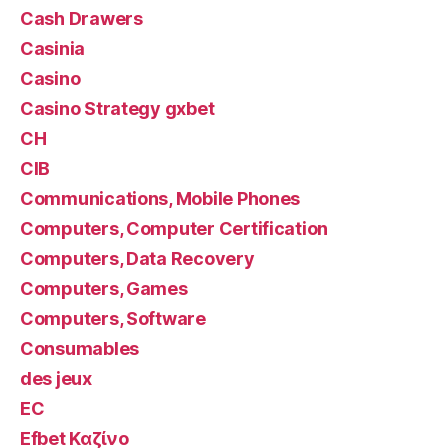
Cash Drawers
Casinia
Casino
Casino Strategy gxbet
CH
CIB
Communications, Mobile Phones
Computers, Computer Certification
Computers, Data Recovery
Computers, Games
Computers, Software
Consumables
des jeux
EC
Efbet Καζίνο