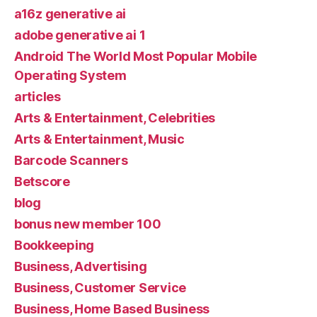
a16z generative ai
adobe generative ai 1
Android The World Most Popular Mobile
Operating System
articles
Arts & Entertainment, Celebrities
Arts & Entertainment, Music
Barcode Scanners
Betscore
blog
bonus new member 100
Bookkeeping
Business, Advertising
Business, Customer Service
Business, Home Based Business