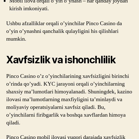
Mobil ilova orqali o’yin o’ynash – har qanday joydan
kirish imkoniyati.
Ushbu afzalliklar orqali o’yinchilar Pinco Casino da
o’yin o’ynashni qanchalik qulayligini his qilishlari
mumkin.
Xavfsizlik va ishonchlilik
Pinco Casino o’z o’yinchilarining xavfsizligini birinchi
o’rinda qo’yadi. KYC jarayoni orqali o’yinchilarning
shaxsiy ma’lumotlari himoyalanadi. Shuningdek, kazino
ilovasi ma’lumotlarning maxfiyligini ta’minlaydi va
moliyaviy operatsiyalarni xavfsiz qiladi. Bu,
o’yinchilarni firibgarlik va boshqa xavflardan himoya
qiladi.
Pinco Casino mobil ilovasi yuqori darajada xavfsizlik