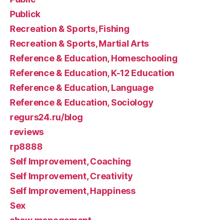
Publick
Recreation & Sports, Fishing
Recreation & Sports, Martial Arts
Reference & Education, Homeschooling
Reference & Education, K-12 Education
Reference & Education, Language
Reference & Education, Sociology
regurs24.ru/blog
reviews
rp8888
Self Improvement, Coaching
Self Improvement, Creativity
Self Improvement, Happiness
Sex