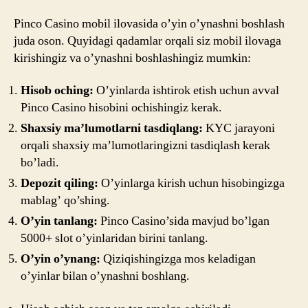
Pinco Casino mobil ilovasida o’yin o’ynashni boshlash
juda oson. Quyidagi qadamlar orqali siz mobil ilovaga
kirishingiz va o’ynashni boshlashingiz mumkin:
Hisob oching:
O’yinlarda ishtirok etish uchun avval
Pinco Casino hisobini ochishingiz kerak.
Shaxsiy ma’lumotlarni tasdiqlang:
KYC jarayoni
orqali shaxsiy ma’lumotlaringizni tasdiqlash kerak
bo’ladi.
Depozit qiling:
O’yinlarga kirish uchun hisobingizga
mablag’ qo’shing.
O’yin tanlang:
Pinco Casino’sida mavjud bo’lgan
5000+ slot o’yinlaridan birini tanlang.
O’yin o’ynang:
Qiziqishingizga mos keladigan
o’yinlar bilan o’ynashni boshlang.