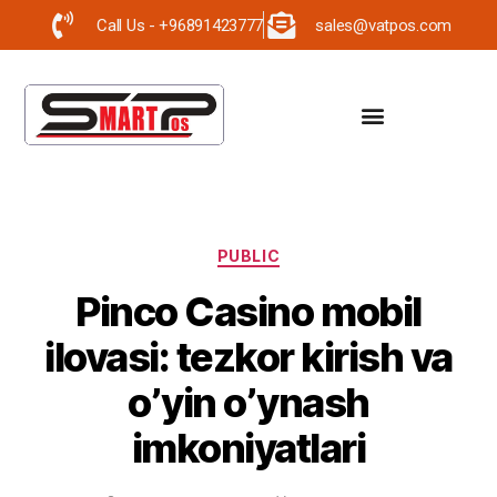
Call Us - +96891423777
sales@vatpos.com
PUBLIC
Pinco Casino mobil
ilovasi: tezkor kirish va
o’yin o’ynash
imkoniyatlari