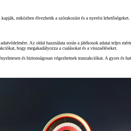
kapják, miközben élvezhetik a szórakozást és a nyerési lehetőségeket.
 adatvédelmére. Az oldal használata során a játékosok adatai teljes mér
akciókat, hogy megakadályozza a csalásokat és a visszaéléseket.
ényelmesen és biztonságosan végezhetnek tranzakciókat. A gyors és hat