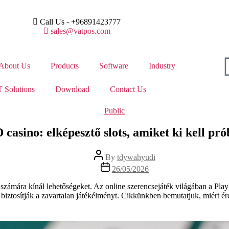
Call Us - +96891423777
sales@vatpos.com
About Us
Products
Software
Industry
 Solutions
Download
Contact Us
Public
 casino: elképesztő slots, amiket ki kell pr
By
tdywahyudi
26/05/2026
zámára kínál lehetőségeket. Az online szerencsejáték világában a Play
 biztosítják a zavartalan játékélményt. Cikkünkben bemutatjuk, miért ér