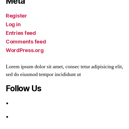
Meta
Register
Log in
Entries feed
Comments feed
WordPress.org
Lorem ipsum dolor sit amet, consec tetur adipisicing elit,
sed do eiusmod tempor incididunt ut
Follow Us