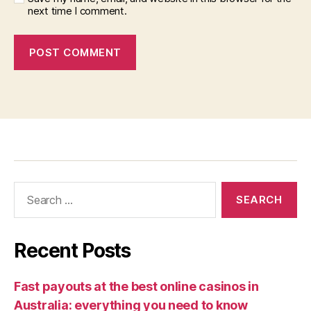
next time I comment.
Recent Posts
Fast payouts at the best online casinos in
Australia: everything you need to know