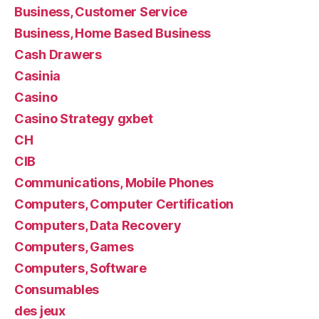
Business, Customer Service
Business, Home Based Business
Cash Drawers
Casinia
Casino
Casino Strategy gxbet
CH
CIB
Communications, Mobile Phones
Computers, Computer Certification
Computers, Data Recovery
Computers, Games
Computers, Software
Consumables
des jeux