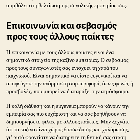
συμβάλει στη βελτίωση της συνολικής εμπειρίας σας.
Επικοινωνία και σεβασμός
προς τους άλλους παίκτες
Η επικοινωνία με τους άλλους παίκτες είναι ένα
σημαντικό στοιχείο της καζίνο εμπειρίας. Ο σεβασμός
προς τους συναγωνιστές σας ενισχύει τη χαρά του
παιχνιδιού. Είναι σημαντικό να είστε ευγενικοί και να
αποφεύγετε την ανάρμοστη συμπεριφορά, όπως φωνές ή
προσβολές, που μπορεί να διαταράξει την ατμόσφαιρα.
Η καλή διάθεση και η ευγένεια μπορούν να κάνουν την
εμπειρία σας πιο ευχάριστη και να σας βοηθήσουν να
δημιουργήσετε φιλίες με άλλους παίκτες. Μην ξεχνάτε
ότι το καζίνο είναι χώρος διασκέδασης και χαλάρωσης,
γι’ αυτό φροντίστε να διατηρείτε τη θετική σας στάση