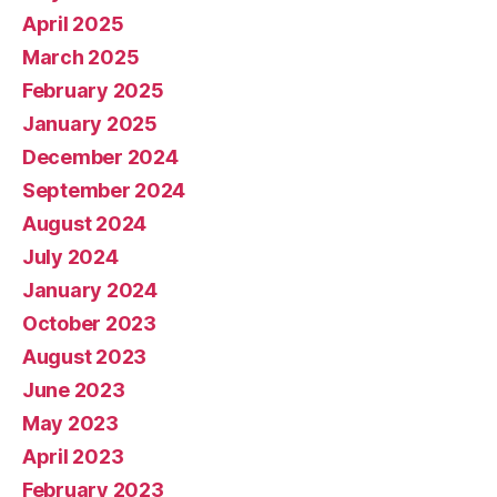
April 2025
March 2025
February 2025
January 2025
December 2024
September 2024
August 2024
July 2024
January 2024
October 2023
August 2023
June 2023
May 2023
April 2023
February 2023