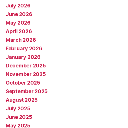
July 2026
June 2026
May 2026
April 2026
March 2026
February 2026
January 2026
December 2025
November 2025
October 2025
September 2025
August 2025
July 2025
June 2025
May 2025