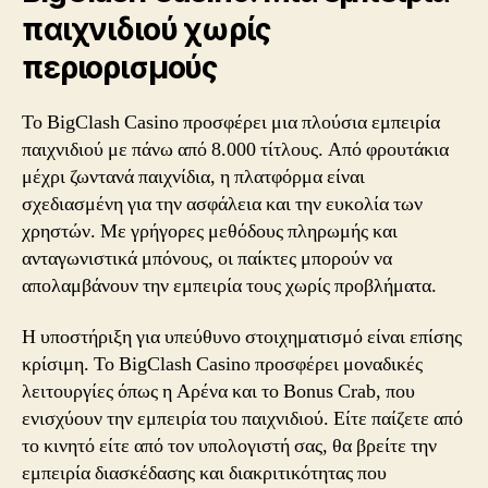
παιχνιδιού χωρίς
περιορισμούς
Το BigClash Casino προσφέρει μια πλούσια εμπειρία
παιχνιδιού με πάνω από 8.000 τίτλους. Από φρουτάκια
μέχρι ζωντανά παιχνίδια, η πλατφόρμα είναι
σχεδιασμένη για την ασφάλεια και την ευκολία των
χρηστών. Με γρήγορες μεθόδους πληρωμής και
ανταγωνιστικά μπόνους, οι παίκτες μπορούν να
απολαμβάνουν την εμπειρία τους χωρίς προβλήματα.
Η υποστήριξη για υπεύθυνο στοιχηματισμό είναι επίσης
κρίσιμη. Το BigClash Casino προσφέρει μοναδικές
λειτουργίες όπως η Αρένα και το Bonus Crab, που
ενισχύουν την εμπειρία του παιχνιδιού. Είτε παίζετε από
το κινητό είτε από τον υπολογιστή σας, θα βρείτε την
εμπειρία διασκέδασης και διακριτικότητας που