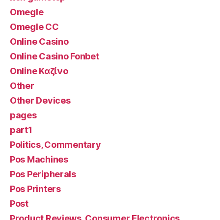
Omegle
Omegle CC
Online Casino
Online Casino Fonbet
Online Καζίνο
Other
Other Devices
pages
part1
Politics, Commentary
Pos Machines
Pos Peripherals
Pos Printers
Post
Product Reviews, Consumer Electronics