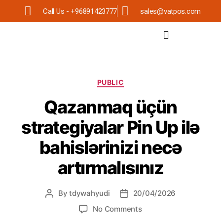
Call Us - +96891423777
sales@vatpos.com
PUBLIC
Qazanmaq üçün
strategiyalar Pin Up ilə
bahislərinizi necə
artırmalısınız
By
tdywahyudi
20/04/2026
No Comments