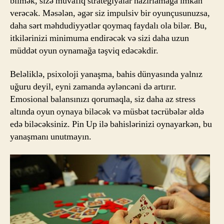
bilmək, sizə müvafiq strategiyalar hazırlamağa imkan
verəcək. Məsələn, əgər siz impulsiv bir oyunçusunuzsa,
daha sərt məhdudiyyətlər qoymaq faydalı ola bilər. Bu,
itkilərinizi minimuma endirəcək və sizi daha uzun
müddət oyun oynamağa təşviq edəcəkdir.
Beləliklə, psixoloji yanaşma, bahis dünyasında yalnız
uğuru deyil, eyni zamanda əyləncəni də artırır.
Emosional balansınızı qorumaqla, siz daha az stress
altında oyun oynaya biləcək və müsbət təcrübələr əldə
edə biləcəksiniz. Pin Up ilə bahislərinizi oynayarkən, bu
yanaşmanı unutmayın.