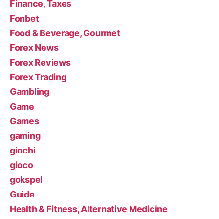
Finance, Taxes
Fonbet
Food & Beverage, Gourmet
Forex News
Forex Reviews
Forex Trading
Gambling
Game
Games
gaming
giochi
gioco
gokspel
Guide
Health & Fitness, Alternative Medicine