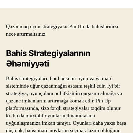
Qazanmaq üçün strategiyalar Pin Up ilə bahislərinizi
necə artırmalısınız
Bahis Strategiyalarının
Əhəmiyyəti
Bahis strategiyaları, hər hansı bir oyun və ya mərc
sistemində uğur qazanmağın əsasını təşkil edir. İyi bir
strategiya, oyunçulara pul itkisinin qarşısını almağa və
qazanc imkanlarını artırmağa kömək edir. Pin Up
platformasında, sizə fərqli strategiyalar təqdim olunur
ki, bu da müxtəlif oyunların dinamikasına
uyğunlaşmanıza imkan tanıyır. Oyunları daha yaxşı başa
düşmək, hansı mərc növlərini seçmək lazım olduğunu