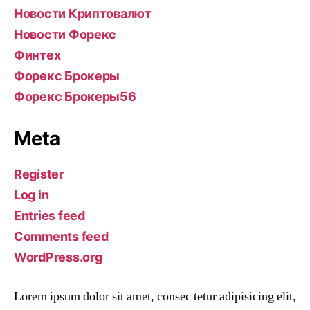
Новости Криптовалют
Новости Форекс
Финтех
Форекс Брокеры
Форекс Брокеры56
Meta
Register
Log in
Entries feed
Comments feed
WordPress.org
Lorem ipsum dolor sit amet, consec tetur adipisicing elit,