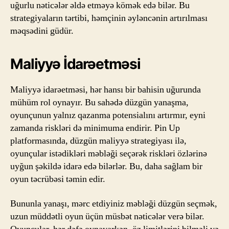
uğurlu nəticələr əldə etməyə kömək edə bilər. Bu
strategiyaların tərtibi, həmçinin əyləncənin artırılması
məqsədini güdür.
Maliyyə İdarəetməsi
Maliyyə idarəetməsi, hər hansı bir bahisin uğurunda
mühüm rol oynayır. Bu sahədə düzgün yanaşma,
oyunçunun yalnız qazanma potensialını artırmır, eyni
zamanda riskləri də minimuma endirir. Pin Up
platformasında, düzgün maliyyə strategiyası ilə,
oyunçular istədikləri məbləği seçərək riskləri özlərinə
uyğun şəkildə idarə edə bilərlər. Bu, daha sağlam bir
oyun təcrübəsi təmin edir.
Bununla yanaşı, mərc etdiyiniz məbləği düzgün seçmək,
uzun müddətli oyun üçün müsbət nəticələr verə bilər.