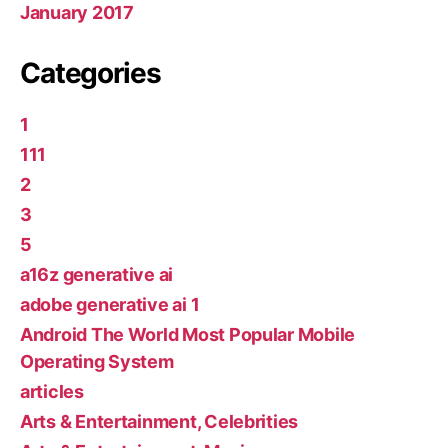
January 2017
Categories
1
111
2
3
5
a16z generative ai
adobe generative ai 1
Android The World Most Popular Mobile
Operating System
articles
Arts & Entertainment, Celebrities