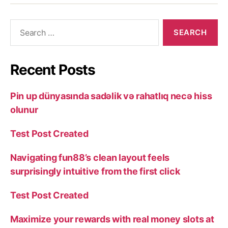
Recent Posts
Pin up dünyasında sadəlik və rahatlıq necə hiss
olunur
Test Post Created
Navigating fun88’s clean layout feels
surprisingly intuitive from the first click
Test Post Created
Maximize your rewards with real money slots at