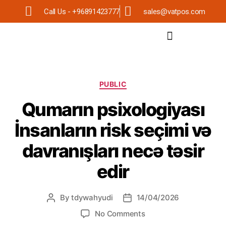
Call Us - +96891423777
sales@vatpos.com
PUBLIC
Qumarın psixologiyası
İnsanların risk seçimi və
davranışları necə təsir
edir
By
tdywahyudi
14/04/2026
No Comments