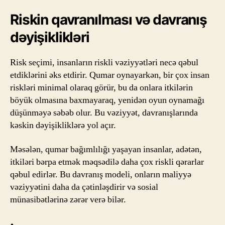
Riskin qavranılması və davranış
dəyişiklikləri
Risk seçimi, insanların riskli vəziyyətləri necə qəbul
etdiklərini əks etdirir. Qumar oynayarkən, bir çox insan
riskləri minimal olaraq görür, bu da onlara itkilərin
böyük olmasına baxmayaraq, yenidən oyun oynamağı
düşünməyə səbəb olur. Bu vəziyyət, davranışlarında
kəskin dəyişikliklərə yol açır.
Məsələn, qumar bağımlılığı yaşayan insanlar, adətən,
itkiləri bərpa etmək məqsədilə daha çox riskli qərarlar
qəbul edirlər. Bu davranış modeli, onların maliyyə
vəziyyətini daha da çətinləşdirir və sosial
münasibətlərinə zərər verə bilər.