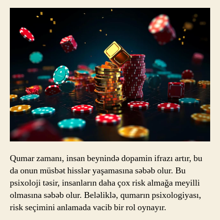
Qumar zamanı, insan beynində dopamin ifrazı artır, bu
da onun müsbət hisslər yaşamasına səbəb olur. Bu
psixoloji təsir, insanların daha çox risk almağa meyilli
olmasına səbəb olur. Beləliklə, qumarın psixologiyası,
risk seçimini anlamada vacib bir rol oynayır.