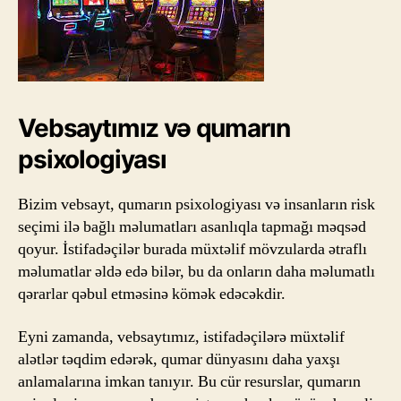
Vebsaytımız və qumarın
psixologiyası
Bizim vebsayt, qumarın psixologiyası və insanların risk
seçimi ilə bağlı məlumatları asanlıqla tapmağı məqsəd
qoyur. İstifadəçilər burada müxtəlif mövzularda ətraflı
məlumatlar əldə edə bilər, bu da onların daha məlumatlı
qərarlar qəbul etməsinə kömək edəcəkdir.
Eyni zamanda, vebsaytımız, istifadəçilərə müxtəlif
alətlər təqdim edərək, qumar dünyasını daha yaxşı
anlamalarına imkan tanıyır. Bu cür resurslar, qumarın