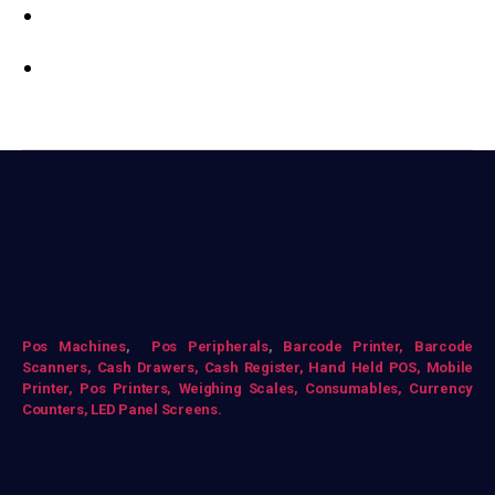
Pos Mac
hines
,
Pos Peripherals
,
Barcode Printer,
Barcode
Scanners,
Cash Drawers,
Cash Register,
Hand Held POS,
Mobile
Printer,
Pos Printers,
Weighing Scales,
Consumables,
Currency
Counters,
LED Panel Screens.