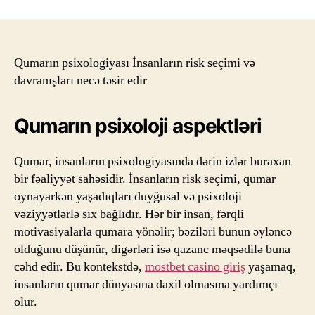
Qumarın psixologiyası İnsanların risk seçimi və
davranışları necə təsir edir
Qumarın psixoloji aspektləri
Qumar, insanların psixologiyasında dərin izlər buraxan
bir fəaliyyət sahəsidir. İnsanların risk seçimi, qumar
oynayarkən yaşadıqları duyğusal və psixoloji
vəziyyətlərlə sıx bağlıdır. Hər bir insan, fərqli
motivasiyalarla qumara yönəlir; bəziləri bunun əyləncə
olduğunu düşünür, digərləri isə qazanc məqsədilə buna
cəhd edir. Bu kontekstdə,
mostbet casino giriş
yaşamaq,
insanların qumar dünyasına daxil olmasına yardımçı
olur.