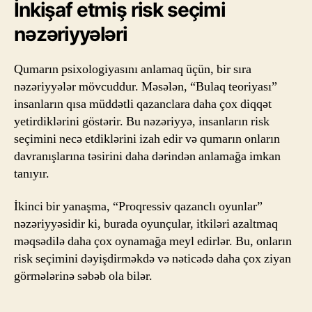
İnkişaf etmiş risk seçimi
nəzəriyyələri
Qumarın psixologiyasını anlamaq üçün, bir sıra
nəzəriyyələr mövcuddur. Məsələn, “Bulaq teoriyası”
insanların qısa müddətli qazanclara daha çox diqqət
yetirdiklərini göstərir. Bu nəzəriyyə, insanların risk
seçimini necə etdiklərini izah edir və qumarın onların
davranışlarına təsirini daha dərindən anlamağa imkan
tanıyır.
İkinci bir yanaşma, “Proqressiv qazanclı oyunlar”
nəzəriyyəsidir ki, burada oyunçular, itkiləri azaltmaq
məqsədilə daha çox oynamağa meyl edirlər. Bu, onların
risk seçimini dəyişdirməkdə və nəticədə daha çox ziyan
görmələrinə səbəb ola bilər.