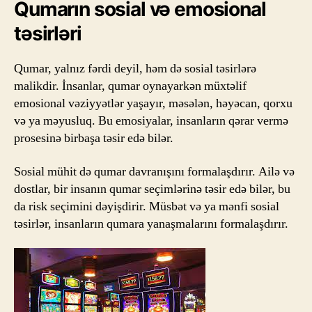
Qumarın sosial və emosional
təsirləri
Qumar, yalnız fərdi deyil, həm də sosial təsirlərə
malikdir. İnsanlar, qumar oynayarkən müxtəlif
emosional vəziyyətlər yaşayır, məsələn, həyəcan, qorxu
və ya məyusluq. Bu emosiyalar, insanların qərar vermə
prosesinə birbaşa təsir edə bilər.
Sosial mühit də qumar davranışını formalaşdırır. Ailə və
dostlar, bir insanın qumar seçimlərinə təsir edə bilər, bu
da risk seçimini dəyişdirir. Müsbət və ya mənfi sosial
təsirlər, insanların qumara yanaşmalarını formalaşdırır.