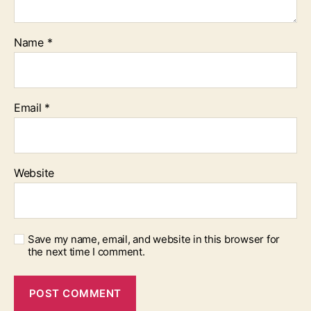
Name
*
Email
*
Website
Save my name, email, and website in this browser for
the next time I comment.