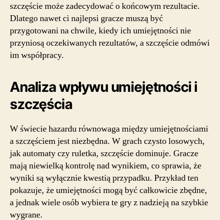
szczęście może zadecydować o końcowym rezultacie.
Dlatego nawet ci najlepsi gracze muszą być
przygotowani na chwile, kiedy ich umiejętności nie
przyniosą oczekiwanych rezultatów, a szczęście odmówi
im współpracy.
Analiza wpływu umiejętności i
szczęścia
W świecie hazardu równowaga między umiejętnościami
a szczęściem jest niezbędna. W grach czysto losowych,
jak automaty czy ruletka, szczęście dominuje. Gracze
mają niewielką kontrolę nad wynikiem, co sprawia, że
wyniki są wyłącznie kwestią przypadku. Przykład ten
pokazuje, że umiejętności mogą być całkowicie zbędne,
a jednak wiele osób wybiera te gry z nadzieją na szybkie
wygrane.