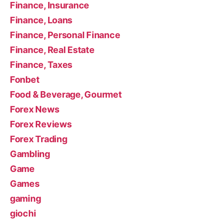
Finance, Insurance
Finance, Loans
Finance, Personal Finance
Finance, Real Estate
Finance, Taxes
Fonbet
Food & Beverage, Gourmet
Forex News
Forex Reviews
Forex Trading
Gambling
Game
Games
gaming
giochi