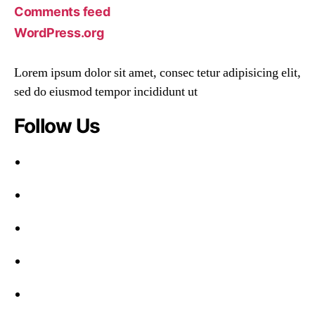
Comments feed
WordPress.org
Lorem ipsum dolor sit amet, consec tetur adipisicing elit,
sed do eiusmod tempor incididunt ut
Follow Us