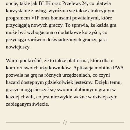
opcje, takie jak BLIK oraz Przelewy24, co ułatwia
korzystanie z usług. wyróżnia się także atrakcyjnym
programem VIP oraz bonusami powitalnymi, które
przyciągają nowych graczy. To sprawia, że każda gra
może być wzbogacona o dodatkowe korzyści, co
przyciąga zarówno doświadczonych graczy, jak i
nowicjuszy.
Warto podkreślić, że to także platforma, która dba o
komfort swoich użytkowników. Aplikacja mobilna PWA
pozwala na grę na różnych urządzeniach, co czyni
hazard dostępnym gdziekolwiek jesteśmy. Dzięki temu,
gracze mogą cieszyć się swoimi ulubionymi grami w
każdej chwili, co jest niezwykle ważne w dzisiejszym
zabieganym świecie.