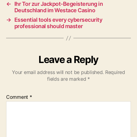
←
Ihr Tor zur Jackpot-Begeisterung in
Deutschland im Westace Casino
→
Essential tools every cybersecurity
professional should master
Leave a Reply
Your email address will not be published.
Required
fields are marked
*
Comment
*