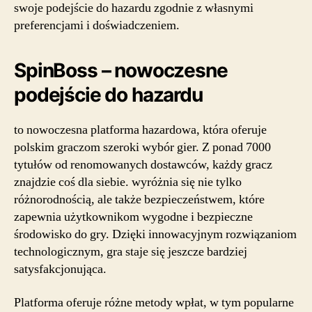
swoje podejście do hazardu zgodnie z własnymi
preferencjami i doświadczeniem.
SpinBoss – nowoczesne
podejście do hazardu
to nowoczesna platforma hazardowa, która oferuje
polskim graczom szeroki wybór gier. Z ponad 7000
tytułów od renomowanych dostawców, każdy gracz
znajdzie coś dla siebie. wyróżnia się nie tylko
różnorodnością, ale także bezpieczeństwem, które
zapewnia użytkownikom wygodne i bezpieczne
środowisko do gry. Dzięki innowacyjnym rozwiązaniom
technologicznym, gra staje się jeszcze bardziej
satysfakcjonująca.
Platforma oferuje różne metody wpłat, w tym popularne