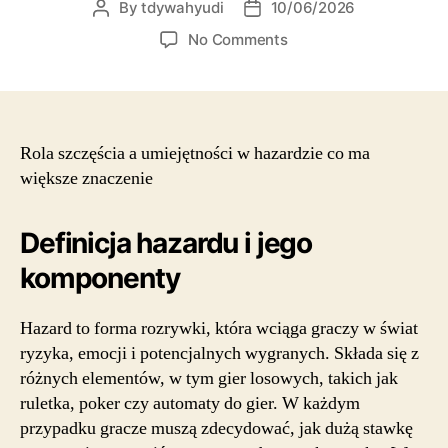
By
tdywahyudi
10/06/2026
No Comments
Rola szczęścia a umiejętności w hazardzie co ma
większe znaczenie
Definicja hazardu i jego
komponenty
Hazard to forma rozrywki, która wciąga graczy w świat
ryzyka, emocji i potencjalnych wygranych. Składa się z
różnych elementów, w tym gier losowych, takich jak
ruletka, poker czy automaty do gier. W każdym
przypadku gracze muszą zdecydować, jak dużą stawkę