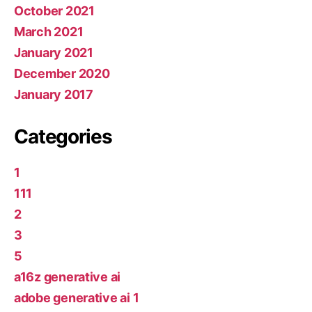
October 2021
March 2021
January 2021
December 2020
January 2017
Categories
1
111
2
3
5
a16z generative ai
adobe generative ai 1