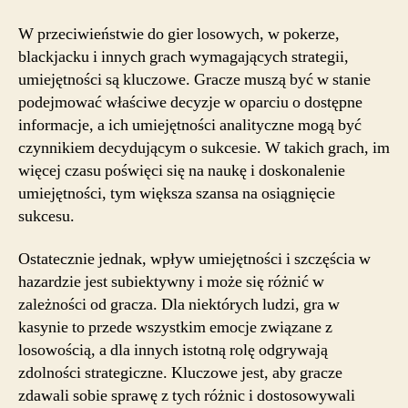
W przeciwieństwie do gier losowych, w pokerze,
blackjacku i innych grach wymagających strategii,
umiejętności są kluczowe. Gracze muszą być w stanie
podejmować właściwe decyzje w oparciu o dostępne
informacje, a ich umiejętności analityczne mogą być
czynnikiem decydującym o sukcesie. W takich grach, im
więcej czasu poświęci się na naukę i doskonalenie
umiejętności, tym większa szansa na osiągnięcie
sukcesu.
Ostatecznie jednak, wpływ umiejętności i szczęścia w
hazardzie jest subiektywny i może się różnić w
zależności od gracza. Dla niektórych ludzi, gra w
kasynie to przede wszystkim emocje związane z
losowością, a dla innych istotną rolę odgrywają
zdolności strategiczne. Kluczowe jest, aby gracze
zdawali sobie sprawę z tych różnic i dostosowywali