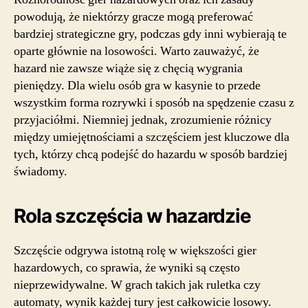
powodują, że niektórzy gracze mogą preferować
bardziej strategiczne gry, podczas gdy inni wybierają te
oparte głównie na losowości. Warto zauważyć, że
hazard nie zawsze wiąże się z chęcią wygrania
pieniędzy. Dla wielu osób gra w kasynie to przede
wszystkim forma rozrywki i sposób na spędzenie czasu z
przyjaciółmi. Niemniej jednak, zrozumienie różnicy
między umiejętnościami a szczęściem jest kluczowe dla
tych, którzy chcą podejść do hazardu w sposób bardziej
świadomy.
Rola szczęścia w hazardzie
Szczęście odgrywa istotną rolę w większości gier
hazardowych, co sprawia, że wyniki są często
nieprzewidywalne. W grach takich jak ruletka czy
automaty, wynik każdej tury jest całkowicie losowy.