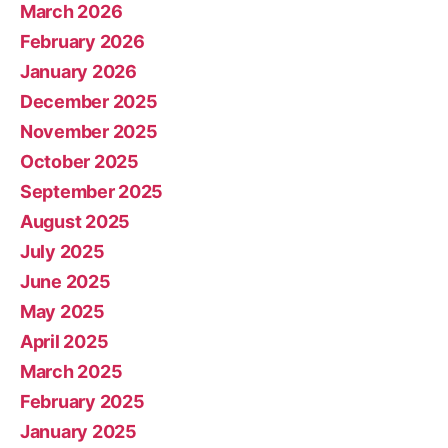
March 2026
February 2026
January 2026
December 2025
November 2025
October 2025
September 2025
August 2025
July 2025
June 2025
May 2025
April 2025
March 2025
February 2025
January 2025