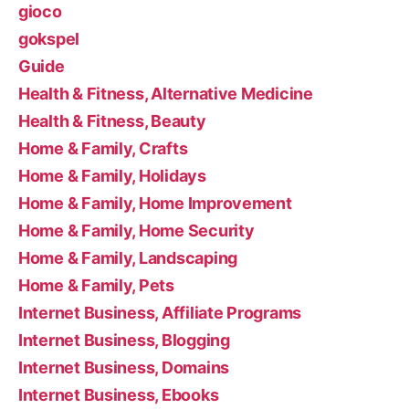
gioco
gokspel
Guide
Health & Fitness, Alternative Medicine
Health & Fitness, Beauty
Home & Family, Crafts
Home & Family, Holidays
Home & Family, Home Improvement
Home & Family, Home Security
Home & Family, Landscaping
Home & Family, Pets
Internet Business, Affiliate Programs
Internet Business, Blogging
Internet Business, Domains
Internet Business, Ebooks