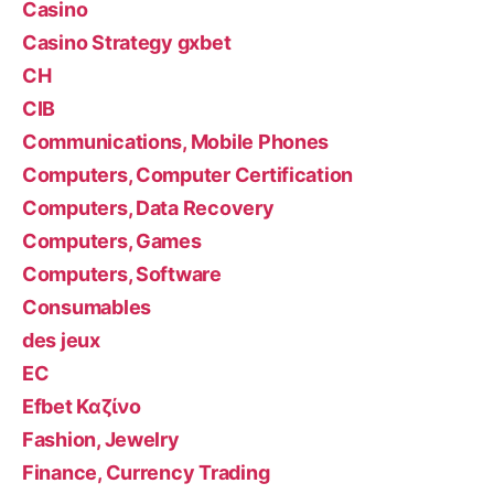
Casino
Casino Strategy gxbet
CH
CIB
Communications, Mobile Phones
Computers, Computer Certification
Computers, Data Recovery
Computers, Games
Computers, Software
Consumables
des jeux
EC
Efbet Καζίνο
Fashion, Jewelry
Finance, Currency Trading