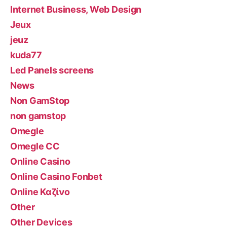
Internet Business, Web Design
Jeux
jeuz
kuda77
Led Panels screens
News
Non GamStop
non gamstop
Omegle
Omegle CC
Online Casino
Online Casino Fonbet
Online Καζίνο
Other
Other Devices