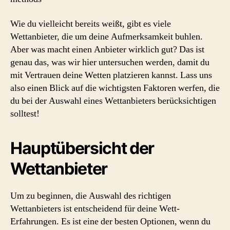
Wie du vielleicht bereits weißt, gibt es viele
Wettanbieter, die um deine Aufmerksamkeit buhlen.
Aber was macht einen Anbieter wirklich gut? Das ist
genau das, was wir hier untersuchen werden, damit du
mit Vertrauen deine Wetten platzieren kannst. Lass uns
also einen Blick auf die wichtigsten Faktoren werfen, die
du bei der Auswahl eines Wettanbieters berücksichtigen
solltest!
Hauptübersicht der
Wettanbieter
Um zu beginnen, die Auswahl des richtigen
Wettanbieters ist entscheidend für deine Wett-
Erfahrungen. Es ist eine der besten Optionen, wenn du