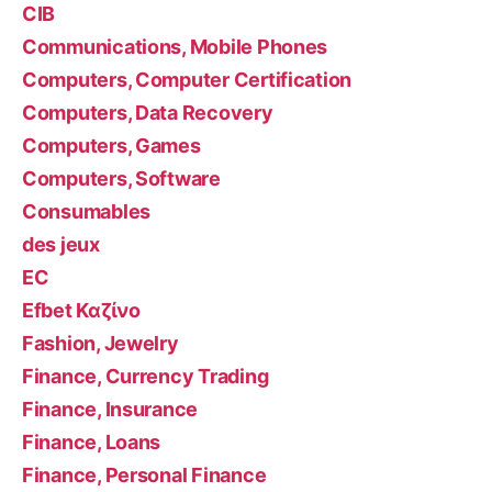
CIB
Communications, Mobile Phones
Computers, Computer Certification
Computers, Data Recovery
Computers, Games
Computers, Software
Consumables
des jeux
EC
Efbet Καζίνο
Fashion, Jewelry
Finance, Currency Trading
Finance, Insurance
Finance, Loans
Finance, Personal Finance