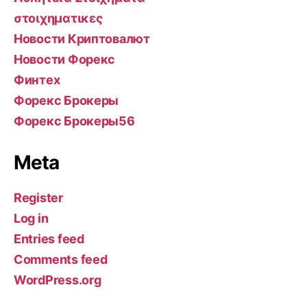
στοιχηματικες
Новости Криптовалют
Новости Форекс
Финтех
Форекс Брокеры
Форекс Брокеры56
Meta
Register
Log in
Entries feed
Comments feed
WordPress.org