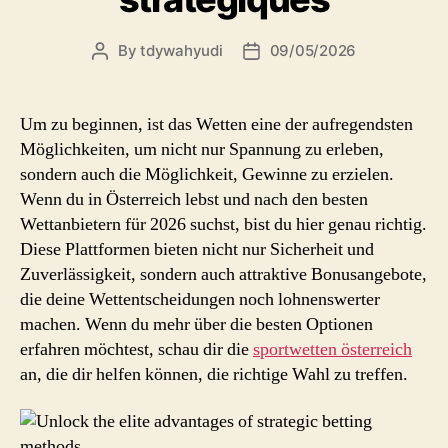
By
tdywahyudi
09/05/2026
Um zu beginnen, ist das Wetten eine der aufregendsten
Möglichkeiten, um nicht nur Spannung zu erleben,
sondern auch die Möglichkeit, Gewinne zu erzielen.
Wenn du in Österreich lebst und nach den besten
Wettanbietern für 2026 suchst, bist du hier genau richtig.
Diese Plattformen bieten nicht nur Sicherheit und
Zuverlässigkeit, sondern auch attraktive Bonusangebote,
die deine Wettentscheidungen noch lohnenswerter
machen. Wenn du mehr über die besten Optionen
erfahren möchtest, schau dir die
sportwetten österreich
an, die dir helfen können, die richtige Wahl zu treffen.