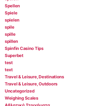
Spellen
Spiele
spielen
spile
spille
spillen
Spinfin Casino Tips
Superbet
test
text
Travel & Leisure, Destinations
Travel & Leisure, Outdoors
Uncategorized
Weighing Scales
Αθλητικά Στοιχήματα