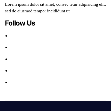
Lorem ipsum dolor sit amet, consec tetur adipisicing elit,
sed do eiusmod tempor incididunt ut
Follow Us