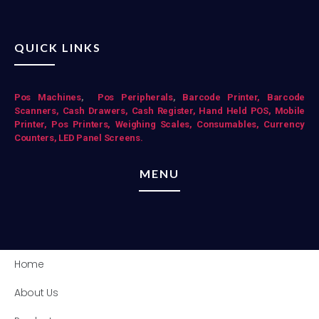
QUICK LINKS
Pos Mac
hines
,
Pos Peripherals
,
Barcode Printer,
Barcode
Scanners,
Cash Drawers,
Cash Register,
Hand Held POS,
Mobile
Printer,
Pos Printers,
Weighing Scales,
Consumables,
Currency
Counters,
LED Panel Screens.
MENU
Home
About Us