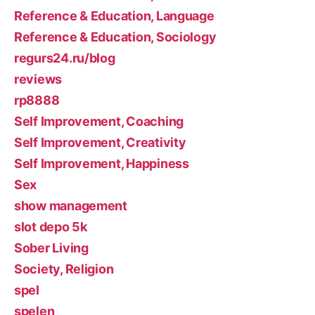
Reference & Education, Language
Reference & Education, Sociology
regurs24.ru/blog
reviews
rp8888
Self Improvement, Coaching
Self Improvement, Creativity
Self Improvement, Happiness
Sex
show management
slot depo 5k
Sober Living
Society, Religion
spel
spelen