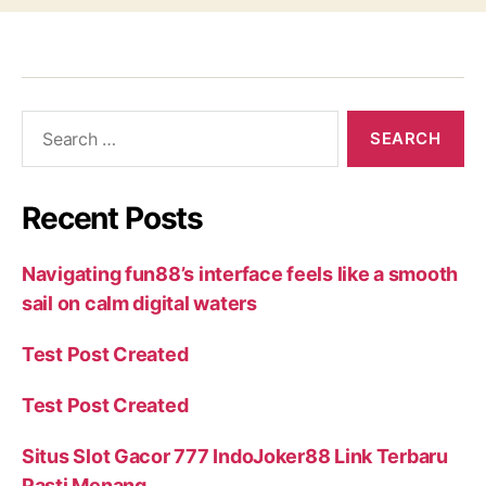
Recent Posts
Navigating fun88’s interface feels like a smooth
sail on calm digital waters
Test Post Created
Test Post Created
Situs Slot Gacor 777 IndoJoker88 Link Terbaru
Pasti Menang