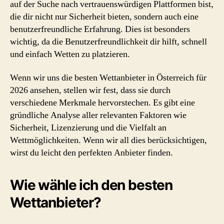
auf der Suche nach vertrauenswürdigen Plattformen bist,
die dir nicht nur Sicherheit bieten, sondern auch eine
benutzerfreundliche Erfahrung. Dies ist besonders
wichtig, da die Benutzerfreundlichkeit dir hilft, schnell
und einfach Wetten zu platzieren.
Wenn wir uns die besten Wettanbieter in Österreich für
2026 ansehen, stellen wir fest, dass sie durch
verschiedene Merkmale hervorstechen. Es gibt eine
gründliche Analyse aller relevanten Faktoren wie
Sicherheit, Lizenzierung und die Vielfalt an
Wettmöglichkeiten. Wenn wir all dies berücksichtigen,
wirst du leicht den perfekten Anbieter finden.
Wie wähle ich den besten
Wettanbieter?