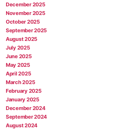
December 2025
November 2025
October 2025
September 2025
August 2025
July 2025
June 2025
May 2025
April 2025
March 2025
February 2025
January 2025
December 2024
September 2024
August 2024