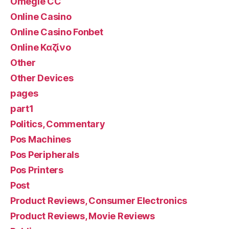
Omegle CC
Online Casino
Online Casino Fonbet
Online Καζίνο
Other
Other Devices
pages
part1
Politics, Commentary
Pos Machines
Pos Peripherals
Pos Printers
Post
Product Reviews, Consumer Electronics
Product Reviews, Movie Reviews