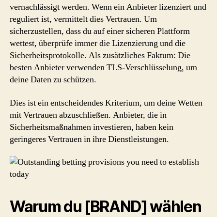
vernachlässigt werden. Wenn ein Anbieter lizenziert und
reguliert ist, vermittelt dies Vertrauen. Um
sicherzustellen, dass du auf einer sicheren Plattform
wettest, überprüfe immer die Lizenzierung und die
Sicherheitsprotokolle. Als zusätzliches Faktum: Die
besten Anbieter verwenden TLS-Verschlüsselung, um
deine Daten zu schützen.
Dies ist ein entscheidendes Kriterium, um deine Wetten
mit Vertrauen abzuschließen. Anbieter, die in
Sicherheitsmaßnahmen investieren, haben kein
geringeres Vertrauen in ihre Dienstleistungen.
Warum du [BRAND] wählen