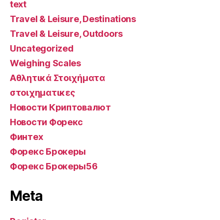
text
Travel & Leisure, Destinations
Travel & Leisure, Outdoors
Uncategorized
Weighing Scales
Αθλητικά Στοιχήματα
στοιχηματικες
Новости Криптовалют
Новости Форекс
Финтех
Форекс Брокеры
Форекс Брокеры56
Meta