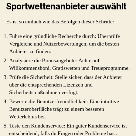
Sportwettenanbieter auswählt
Es ist so einfach wie das Befolgen dieser Schritte:
Führe eine gründliche Recherche durch: Überprüfe
Vergleiche und Nutzerbewertungen, um die besten
Anbieter zu finden.
Analysiere die Bonusangebote: Achte auf
Willkommensboni, Gratiswetten und Treueprogramme.
Prüfe die Sicherheit: Stelle sicher, dass der Anbieter
über die entsprechenden Lizenzen und
Sicherheitsmaßnahmen verfügt.
Bewerte die Benutzerfreundlichkeit: Eine intuitive
Benutzeroberfläche trägt zu einem besseren
Wetterlebnis bei.
Teste den Kundenservice: Ein guter Kundenservice ist
entscheidend, falls du Fragen oder Probleme hast.