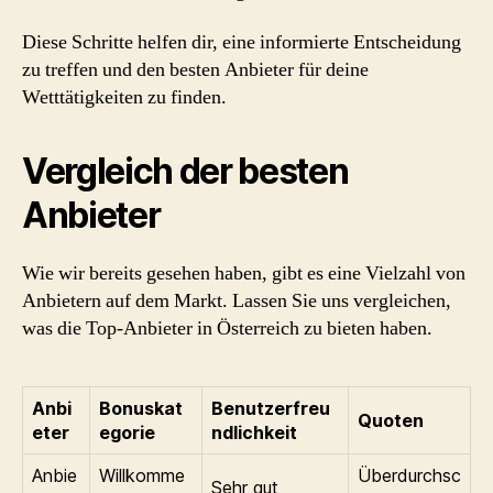
Diese Schritte helfen dir, eine informierte Entscheidung
zu treffen und den besten Anbieter für deine
Wetttätigkeiten zu finden.
Vergleich der besten
Anbieter
Wie wir bereits gesehen haben, gibt es eine Vielzahl von
Anbietern auf dem Markt. Lassen Sie uns vergleichen,
was die Top-Anbieter in Österreich zu bieten haben.
Anbi
Bonuskat
Benutzerfreu
Quoten
eter
egorie
ndlichkeit
Anbie
Willkomme
Überdurchsc
Sehr gut