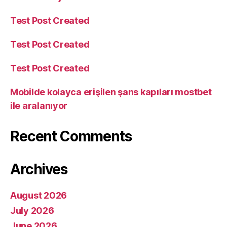
Test Post Created
Test Post Created
Test Post Created
Mobilde kolayca erişilen şans kapıları mostbet
ile aralanıyor
Recent Comments
Archives
August 2026
July 2026
June 2026