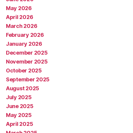
May 2026
April 2026
March 2026
February 2026
January 2026
December 2025
November 2025
October 2025
September 2025
August 2025
July 2025
June 2025
May 2025
April 2025
March 2025