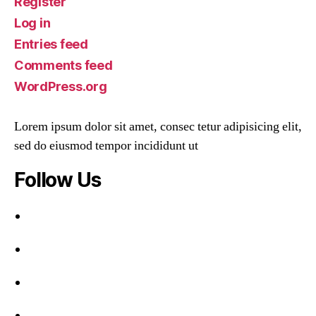
Register
Log in
Entries feed
Comments feed
WordPress.org
Lorem ipsum dolor sit amet, consec tetur adipisicing elit,
sed do eiusmod tempor incididunt ut
Follow Us