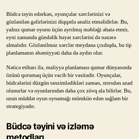
Büdcə təyin edərkən, oyunçular xərclərinizi və
gözlənilən gəlirlərinizi diqqətlə analiz etməlidirlər. Bu,
yalnız qumar oyunu üçün ayrılmış məbləği əhatə etmir,
eyni zamanda gündəlik həyat xərclərini də nəzərə
almalıdır. Gözlənilməz xərclər meydana çıxdıqda, bu tip
planlamanın əhəmiyyəti daha da aydın olur.
Nəticə etibarı ilə, maliyyə planlaması qumar dünyasında
özünü qorumaq üçün vacib bir vasitədir. Oyunçular,
büdcələrini düzgün tənzimlədikləri zaman, stresdən azad
olunurlar və oyunlarından daha çox zövq ala bilirlər. Bu,
uzun müddət oyun oynamağı mümkün edən sağlam bir
strategiyadır.
Büdcə təyini və izləmə
metodları