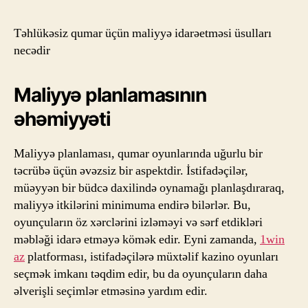
Təhlükəsiz qumar üçün maliyyə idarəetməsi üsulları
necədir
Maliyyə planlamasının
əhəmiyyəti
Maliyyə planlaması, qumar oyunlarında uğurlu bir
təcrübə üçün əvəzsiz bir aspektdir. İstifadəçilər,
müəyyən bir büdcə daxilində oynamağı planlaşdıraraq,
maliyyə itkilərini minimuma endirə bilərlər. Bu,
oyunçuların öz xərclərini izləməyi və sərf etdikləri
məbləği idarə etməyə kömək edir. Eyni zamanda,
1win
az
platforması, istifadəçilərə müxtəlif kazino oyunları
seçmək imkanı təqdim edir, bu da oyunçuların daha
əlverişli seçimlər etməsinə yardım edir.