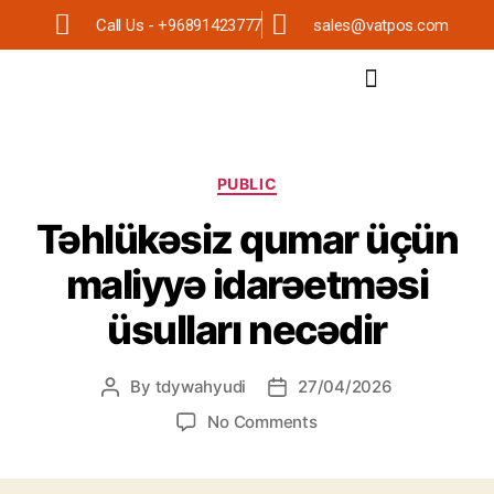
Call Us - +96891423777
sales@vatpos.com
PUBLIC
Təhlükəsiz qumar üçün
maliyyə idarəetməsi
üsulları necədir
By
tdywahyudi
27/04/2026
No Comments