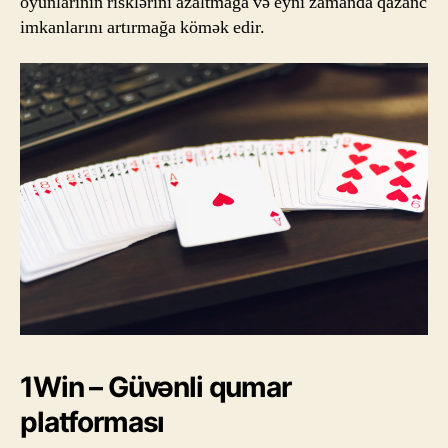
oyunlarının risklərini azaltmağa və eyni zamanda qazanc
imkanlarını artırmağa kömək edir.
1Win – Güvənli qumar
platforması