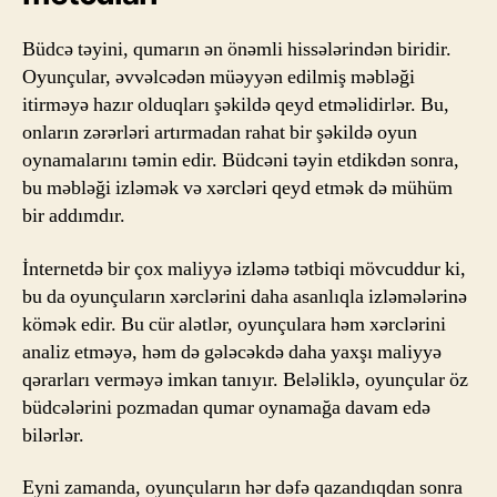
Büdcə təyini, qumarın ən önəmli hissələrindən biridir.
Oyunçular, əvvəlcədən müəyyən edilmiş məbləği
itirməyə hazır olduqları şəkildə qeyd etməlidirlər. Bu,
onların zərərləri artırmadan rahat bir şəkildə oyun
oynamalarını təmin edir. Büdcəni təyin etdikdən sonra,
bu məbləği izləmək və xərcləri qeyd etmək də mühüm
bir addımdır.
İnternetdə bir çox maliyyə izləmə tətbiqi mövcuddur ki,
bu da oyunçuların xərclərini daha asanlıqla izləmələrinə
kömək edir. Bu cür alətlər, oyunçulara həm xərclərini
analiz etməyə, həm də gələcəkdə daha yaxşı maliyyə
qərarları verməyə imkan tanıyır. Beləliklə, oyunçular öz
büdcələrini pozmadan qumar oynamağa davam edə
bilərlər.
Eyni zamanda, oyunçuların hər dəfə qazandıqdan sonra