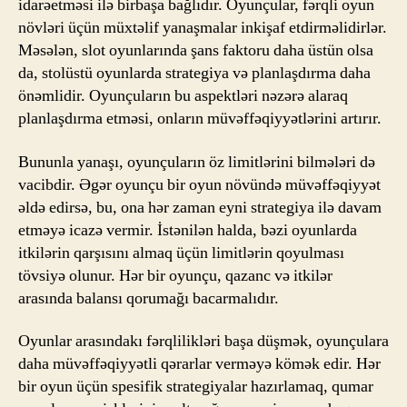
idarəetməsi ilə birbaşa bağlıdır. Oyunçular, fərqli oyun
növləri üçün müxtəlif yanaşmalar inkişaf etdirməlidirlər.
Məsələn, slot oyunlarında şans faktoru daha üstün olsa
da, stolüstü oyunlarda strategiya və planlaşdırma daha
önəmlidir. Oyunçuların bu aspektləri nəzərə alaraq
planlaşdırma etməsi, onların müvəffəqiyyətlərini artırır.
Bununla yanaşı, oyunçuların öz limitlərini bilmələri də
vacibdir. Əgər oyunçu bir oyun növündə müvəffəqiyyət
əldə edirsə, bu, ona hər zaman eyni strategiya ilə davam
etməyə icazə vermir. İstənilən halda, bəzi oyunlarda
itkilərin qarşısını almaq üçün limitlərin qoyulması
tövsiyə olunur. Hər bir oyunçu, qazanc və itkilər
arasında balansı qorumağı bacarmalıdır.
Oyunlar arasındakı fərqlilikləri başa düşmək, oyunçulara
daha müvəffəqiyyətli qərarlar verməyə kömək edir. Hər
bir oyun üçün spesifik strategiyalar hazırlamaq, qumar