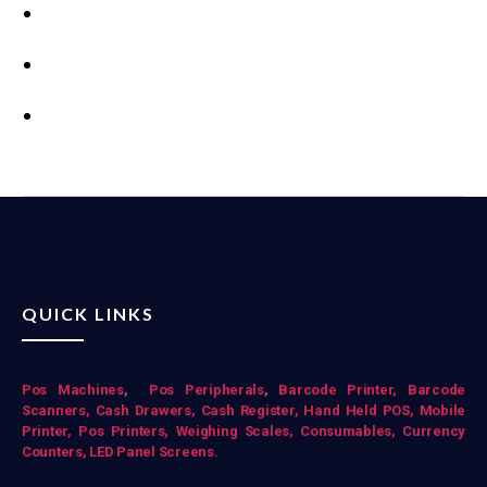
QUICK LINKS
Pos Mac
hines
,
Pos Peripherals
,
Barcode Printer,
Barcode
Scanners,
Cash Drawers,
Cash Register,
Hand Held POS,
Mobile
Printer,
Pos Printers,
Weighing Scales,
Consumables,
Currency
Counters,
LED Panel Screens.