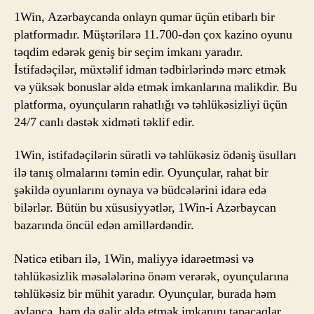
1Win, Azərbaycanda onlayn qumar üçün etibarlı bir
platformadır. Müştərilərə 11.700-dən çox kazino oyunu
təqdim edərək geniş bir seçim imkanı yaradır.
İstifadəçilər, müxtəlif idman tədbirlərində mərc etmək
və yüksək bonuslar əldə etmək imkanlarına malikdir. Bu
platforma, oyunçuların rahatlığı və təhlükəsizliyi üçün
24/7 canlı dəstək xidməti təklif edir.
1Win, istifadəçilərin sürətli və təhlükəsiz ödəniş üsulları
ilə tanış olmalarını təmin edir. Oyunçular, rahat bir
şəkildə oyunlarını oynaya və büdcələrini idarə edə
bilərlər. Bütün bu xüsusiyyətlər, 1Win-i Azərbaycan
bazarında öncül edən amillərdəndir.
Nəticə etibarı ilə, 1Win, maliyyə idarəetməsi və
təhlükəsizlik məsələlərinə önəm verərək, oyunçularına
təhlükəsiz bir mühit yaradır. Oyunçular, burada həm
əyləncə, həm də gəlir əldə etmək imkanını tapacaqlar.