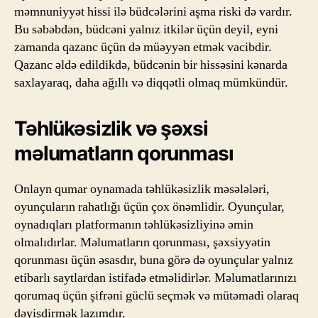
məmnuniyyət hissi ilə büdcələrini aşma riski də vardır.
Bu səbəbdən, büdcəni yalnız itkilər üçün deyil, eyni
zamanda qazanc üçün də müəyyən etmək vacibdir.
Qazanc əldə edildikdə, büdcənin bir hissəsini kənarda
saxlayaraq, daha ağıllı və diqqətli olmaq mümkündür.
Təhlükəsizlik və şəxsi
məlumatların qorunması
Onlayn qumar oynamada təhlükəsizlik məsələləri,
oyunçuların rahatlığı üçün çox önəmlidir. Oyunçular,
oynadıqları platformanın təhlükəsizliyinə əmin
olmalıdırlar. Məlumatların qorunması, şəxsiyyətin
qorunması üçün əsasdır, buna görə də oyunçular yalnız
etibarlı saytlardan istifadə etməlidirlər. Məlumatlarınızı
qorumaq üçün şifrəni güclü seçmək və mütəmadi olaraq
dəyişdirmək lazımdır.