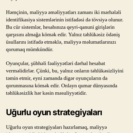
Həmçinin, maliyyə əməliyyatları zamanı iki mərhələli
identifikasiya sistemlərinin istifadəsi də tövsiyə olunur.
Bu cür sistemlər, hesabınıza qeyri-qanuni girişlərin
qarşısını almağa kömək edir. Yalnız təhlükəsiz ödəniş
üsullarını istifadə etməklə, maliyyə məlumatlarınızı
qorumaq mümkündür.
Oyunçular, şübhəli fəaliyyətləri dərhal hesabat
verməlidirlər. Çünki, bu, yalnız onların təhlükəsizliyini
təmin etmir, eyni zamanda digər oyunçuların da
qorunmasına kömək edir. Onlayn qumar dünyasında
təhlükəsizlik hər kəsin məsuliyyətidir.
Uğurlu oyun strategiyaları
Uğurlu oyun strategiyaları hazırlamaq, maliyyə