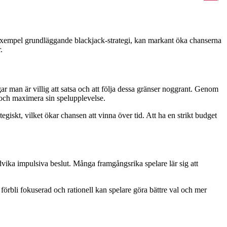
ill exempel grundläggande blackjack-strategi, kan markant öka chanserna
.
ar man är villig att satsa och att följa dessa gränser noggrant. Genom
 och maximera sin spelupplevelse.
egiskt, vilket ökar chansen att vinna över tid. Att ha en strikt budget
ndvika impulsiva beslut. Många framgångsrika spelare lär sig att
t förbli fokuserad och rationell kan spelare göra bättre val och mer