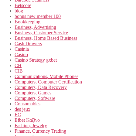
Betscore
blog
bonus new member 100
Bookkeeping
Business, Advertising
Business, Customer Service
Business, Home Based Business
Cash Drawers
Casinia
Casino
Casino Strategy gxbet
CH
CIB
Communications, Mobile Phones
Computers, Computer Certification
Computers, Data Recovery
Computers, Games
Computers, Software
Consumables
des jeux
EC
Efbet Καζίνο
Fashion, Jewelry
Finance, Currency Trading