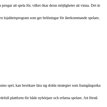
engar att spela för, vilket ökar deras möjligheter att vinna. Det är
ven lojalitetsprogram som ger belöningar för återkommande spelare,
casino spel, kan besökare lära sig dolda strategier som framgångsrika
full plattform för både nybörjare och erfarna spelare. Att förstå