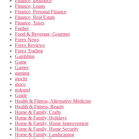
Finance, Insurance
Finance, Loans
Finance, Personal Finance
Finance, Real Estate
Finance, Taxes
Fonbet
Food & Beverage, Gourmet
Forex News
Forex Reviews
Forex Trading
Gambling
Game
Games
gaming
giochi
gioco
gokspel
Guide
Health & Fitness, Alternative Medicine
Health & Fitness, Beauty
Home & Family, Crafts
Home & Family, Holidays
Home & Family, Home Improvement
Home & Family, Home Security
Home & Family, Landscaping