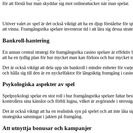
för att förstå hur man skyddar sig mot onlineattacker när man spelar.
Utöver valet av spel är det också viktigt att ha en djup förståelse för
att vinna. Framgångsrika spelare investerar tid i att lära sig dessa strate
Bankroll-hantering
En annan central strategi för framgångsrika casino spelare är effektiv 
att ha en tydlig plan för hur mycket man kan förlora och hur mycket 
Det är också viktigt att dela upp sin bankroll i mindre enheter för varj
och hålla sig till den är en nyckelfaktor för långsiktig framgång i casin
Psykologiska aspekter av spel
Spelpsykologi spelar en stor roll i hur framgångsrika spelare fattar be
kontrollera sina känslor och förbli lugna, vilket är avgörande i stressig
Det är också viktigt att ha en realistisk syn på spelet och att inte låt
strategiska satsningar i jakten på framgång.
Att utnyttja bonusar och kampanjer