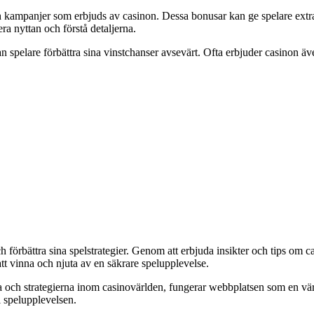
 kampanjer som erbjuds av casinon. Dessa bonusar kan ge spelare extra p
ra nyttan och förstå detaljerna.
 spelare förbättra sina vinstchanser avsevärt. Ofta erbjuder casinon ä
ch förbättra sina spelstrategier. Genom att erbjuda insikter och tips om 
 att vinna och njuta av en säkrare spelupplevelse.
 och strategierna inom casinovärlden, fungerar webbplatsen som en värde
i spelupplevelsen.