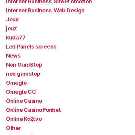
Internet Business, Site Promotion
Internet Business, Web Design
Jeux
jeuz
kuda77
Led Panels screens
News
Non GamStop
non gamstop
Omegle
Omegle CC
Online Casino
Online Casino Fonbet
Online Καζίνο
Other