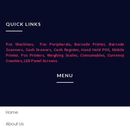
QUICK LINKS
Pos Mac
hines
,
Pos Peripherals
,
Barcode Printer,
Barcode
Scanners,
Cash Drawers,
Cash Register,
Hand Held POS,
Mobile
Printer,
Pos Printers,
Weighing Scales,
Consumables,
Currency
Counters,
LED Panel Screens.
MENU
Home
About Us