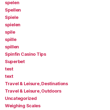
spelen
Spellen
Spiele
spielen
spile
spille
spillen
Spinfin Casino Tips
Superbet
test
text
Travel & Leisure, Destinations
Travel & Leisure, Outdoors
Uncategorized
Weighing Scales