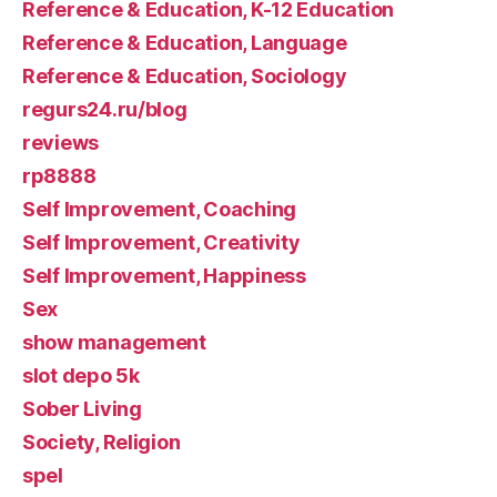
Reference & Education, K-12 Education
Reference & Education, Language
Reference & Education, Sociology
regurs24.ru/blog
reviews
rp8888
Self Improvement, Coaching
Self Improvement, Creativity
Self Improvement, Happiness
Sex
show management
slot depo 5k
Sober Living
Society, Religion
spel