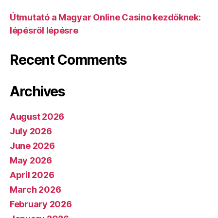
Útmutató a Magyar Online Casino kezdőknek:
lépésről lépésre
Recent Comments
Archives
August 2026
July 2026
June 2026
May 2026
April 2026
March 2026
February 2026