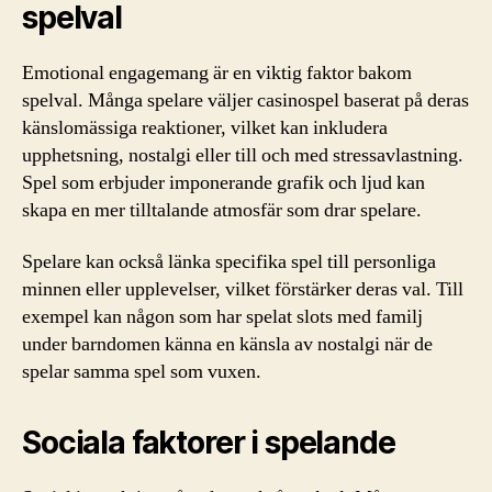
spelval
Emotional engagemang är en viktig faktor bakom
spelval. Många spelare väljer casinospel baserat på deras
känslomässiga reaktioner, vilket kan inkludera
upphetsning, nostalgi eller till och med stressavlastning.
Spel som erbjuder imponerande grafik och ljud kan
skapa en mer tilltalande atmosfär som drar spelare.
Spelare kan också länka specifika spel till personliga
minnen eller upplevelser, vilket förstärker deras val. Till
exempel kan någon som har spelat slots med familj
under barndomen känna en känsla av nostalgi när de
spelar samma spel som vuxen.
Sociala faktorer i spelande