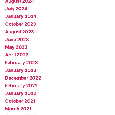
August 2024
July 2024
January 2024
October 2023
August 2023
June 2023
May 2023
April 2023
February 2023
January 2023
December 2022
February 2022
January 2022
October 2021
March 2021