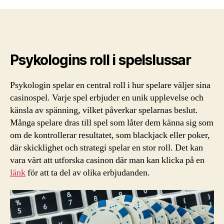
Psykologins roll i spelslussar
Psykologin spelar en central roll i hur spelare väljer sina
casinospel. Varje spel erbjuder en unik upplevelse och
känsla av spänning, vilket påverkar spelarnas beslut.
Många spelare dras till spel som låter dem känna sig som
om de kontrollerar resultatet, som blackjack eller poker,
där skicklighet och strategi spelar en stor roll. Det kan
vara värt att utforska casinon där man kan klicka på en
länk
för att ta del av olika erbjudanden.