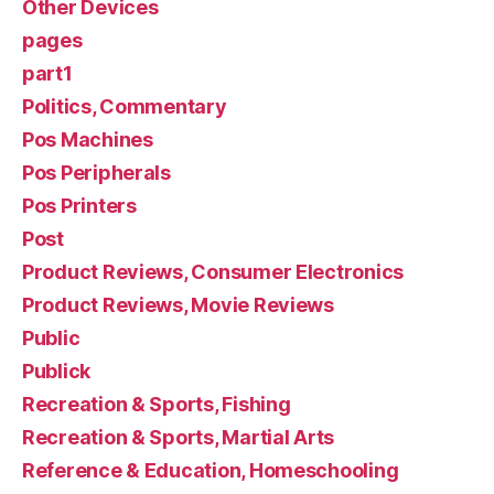
Other Devices
pages
part1
Politics, Commentary
Pos Machines
Pos Peripherals
Pos Printers
Post
Product Reviews, Consumer Electronics
Product Reviews, Movie Reviews
Public
Publick
Recreation & Sports, Fishing
Recreation & Sports, Martial Arts
Reference & Education, Homeschooling