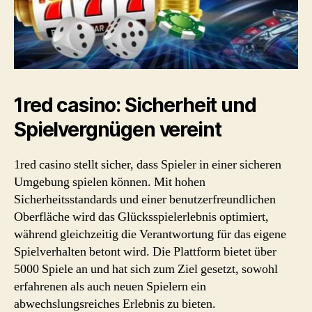
1red casino: Sicherheit und
Spielvergnügen vereint
1red casino stellt sicher, dass Spieler in einer sicheren
Umgebung spielen können. Mit hohen
Sicherheitsstandards und einer benutzerfreundlichen
Oberfläche wird das Glücksspielerlebnis optimiert,
während gleichzeitig die Verantwortung für das eigene
Spielverhalten betont wird. Die Plattform bietet über
5000 Spiele an und hat sich zum Ziel gesetzt, sowohl
erfahrenen als auch neuen Spielern ein
abwechslungsreiches Erlebnis zu bieten.