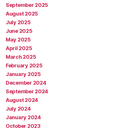
September 2025
August 2025
July 2025
June 2025
May 2025
April 2025
March 2025
February 2025
January 2025
December 2024
September 2024
August 2024
July 2024
January 2024
October 2023