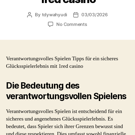
By
tdywahyudi
03/03/2026
No Comments
Verantwortungsvolles Spielen Tipps für ein sicheres
Glücksspielerlebnis mit 1red casino
Die Bedeutung des
verantwortungsvollen Spielens
Verantwortungsvolles Spielen ist entscheidend für ein
sicheres und angenehmes Glücksspielerlebnis. Es
bedeutet, dass Spieler sich ihrer Grenzen bewusst sind
und diese respektieren. Dies umfasst sowohl finanzielle