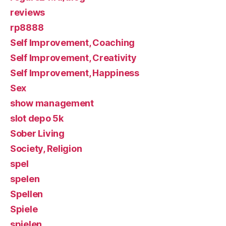
reviews
rp8888
Self Improvement, Coaching
Self Improvement, Creativity
Self Improvement, Happiness
Sex
show management
slot depo 5k
Sober Living
Society, Religion
spel
spelen
Spellen
Spiele
spielen