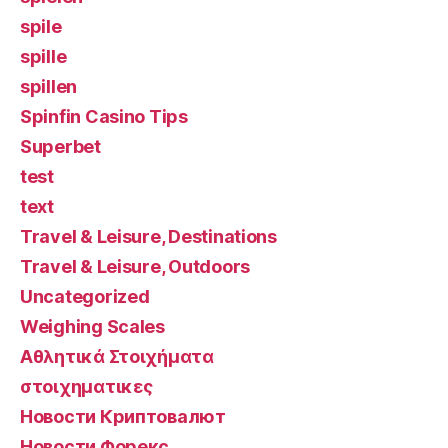
spile
spille
spillen
Spinfin Casino Tips
Superbet
test
text
Travel & Leisure, Destinations
Travel & Leisure, Outdoors
Uncategorized
Weighing Scales
Αθλητικά Στοιχήματα
στοιχηματικες
Новости Криптовалют
Новости Форекс