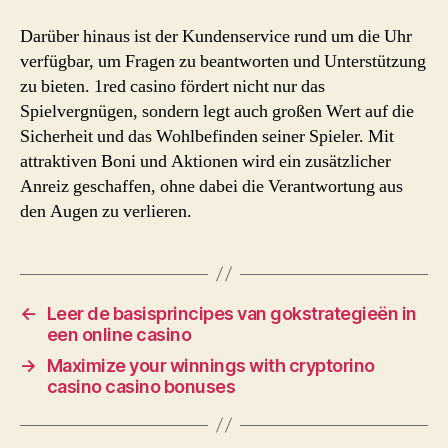
Darüber hinaus ist der Kundenservice rund um die Uhr
verfügbar, um Fragen zu beantworten und Unterstützung
zu bieten. 1red casino fördert nicht nur das
Spielvergnügen, sondern legt auch großen Wert auf die
Sicherheit und das Wohlbefinden seiner Spieler. Mit
attraktiven Boni und Aktionen wird ein zusätzlicher
Anreiz geschaffen, ohne dabei die Verantwortung aus
den Augen zu verlieren.
←
Leer de basisprincipes van gokstrategieën in
een online casino
→
Maximize your winnings with cryptorino
casino casino bonuses