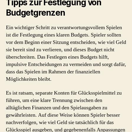
Tipps zur Festlegung von
Budgetgrenzen
Ein wichtiger Schritt zu verantwortungsvollem Spielen
ist die Festlegung eines klaren Budgets. Spieler sollten
vor dem Beginn einer Sitzung entscheiden, wie viel Geld
sie bereit sind zu verlieren, und dieses Budget nicht
überschreiten. Das Festlegen eines Budgets hilft,
impulsive Entscheidungen zu vermeiden und sorgt dafür,
dass das Spielen im Rahmen der finanziellen
Möglichkeiten bleibt.
Es ist ratsam, separate Konten für Glücksspielmittel zu
führen, um eine klare Trennung zwischen den
alltäglichen Finanzen und den Spielausgaben zu
gewährleisten. Auf diese Weise können Spieler besser
nachverfolgen, wie viel Geld sie tatsächlich für das
Glücksspiel ausgeben, und gegebenenfalls Anpassungen