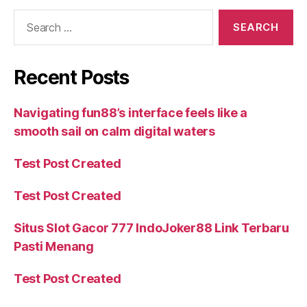
Recent Posts
Navigating fun88’s interface feels like a
smooth sail on calm digital waters
Test Post Created
Test Post Created
Situs Slot Gacor 777 IndoJoker88 Link Terbaru
Pasti Menang
Test Post Created