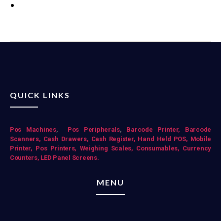
QUICK LINKS
Pos Mac
hines
,
Pos Peripherals
,
Barcode Printer,
Barcode
Scanners,
Cash Drawers,
Cash Register,
Hand Held POS,
Mobile
Printer,
Pos Printers,
Weighing Scales,
Consumables,
Currency
Counters,
LED Panel Screens.
MENU