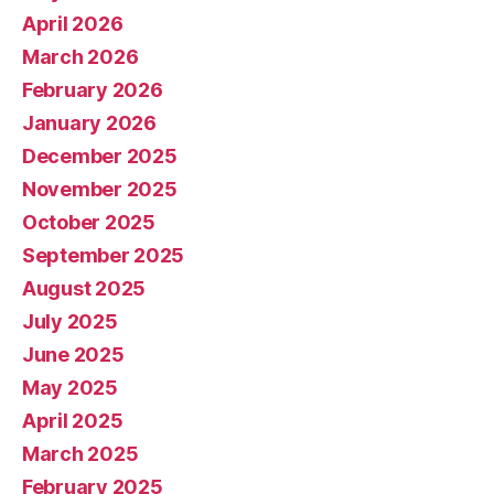
April 2026
March 2026
February 2026
January 2026
December 2025
November 2025
October 2025
September 2025
August 2025
July 2025
June 2025
May 2025
April 2025
March 2025
February 2025