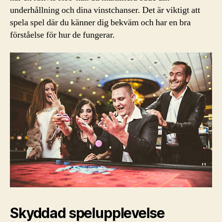
underhållning och dina vinstchanser. Det är viktigt att
spela spel där du känner dig bekväm och har en bra
förståelse för hur de fungerar.
Skyddad spelupplevelse