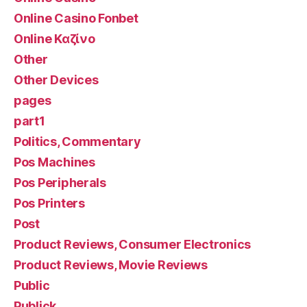
Online Casino Fonbet
Online Καζίνο
Other
Other Devices
pages
part1
Politics, Commentary
Pos Machines
Pos Peripherals
Pos Printers
Post
Product Reviews, Consumer Electronics
Product Reviews, Movie Reviews
Public
Publick