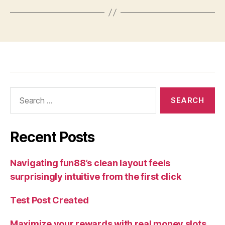
Recent Posts
Navigating fun88’s clean layout feels
surprisingly intuitive from the first click
Test Post Created
Maximize your rewards with real money slots