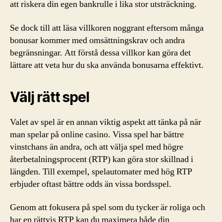
att riskera din egen bankrulle i lika stor utsträckning.
Se dock till att läsa villkoren noggrant eftersom många
bonusar kommer med omsättningskrav och andra
begränsningar. Att förstå dessa villkor kan göra det
lättare att veta hur du ska använda bonusarna effektivt.
Välj rätt spel
Valet av spel är en annan viktig aspekt att tänka på när
man spelar på online casino. Vissa spel har bättre
vinstchans än andra, och att välja spel med högre
återbetalningsprocent (RTP) kan göra stor skillnad i
längden. Till exempel, spelautomater med hög RTP
erbjuder oftast bättre odds än vissa bordsspel.
Genom att fokusera på spel som du tycker är roliga och
har en rättvis RTP kan du maximera både din