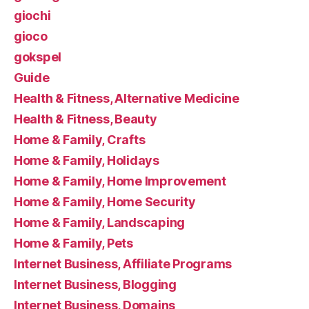
giochi
gioco
gokspel
Guide
Health & Fitness, Alternative Medicine
Health & Fitness, Beauty
Home & Family, Crafts
Home & Family, Holidays
Home & Family, Home Improvement
Home & Family, Home Security
Home & Family, Landscaping
Home & Family, Pets
Internet Business, Affiliate Programs
Internet Business, Blogging
Internet Business, Domains