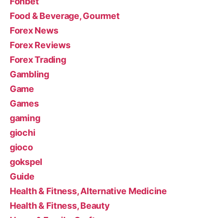
Fonbet
Food & Beverage, Gourmet
Forex News
Forex Reviews
Forex Trading
Gambling
Game
Games
gaming
giochi
gioco
gokspel
Guide
Health & Fitness, Alternative Medicine
Health & Fitness, Beauty