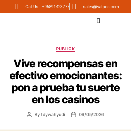
Call Us - +96891423777
sales@vatpos.com
PUBLICK
Vive recompensas en
efectivo emocionantes:
pon a prueba tu suerte
en los casinos
By
tdywahyudi
09/05/2026