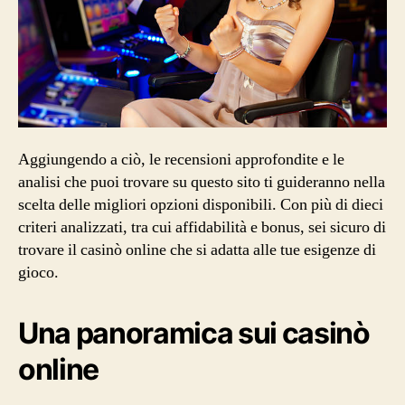
Aggiungendo a ciò, le recensioni approfondite e le
analisi che puoi trovare su questo sito ti guideranno nella
scelta delle migliori opzioni disponibili. Con più di dieci
criteri analizzati, tra cui affidabilità e bonus, sei sicuro di
trovare il casinò online che si adatta alle tue esigenze di
gioco.
Una panoramica sui casinò
online