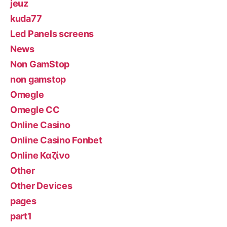
jeuz
kuda77
Led Panels screens
News
Non GamStop
non gamstop
Omegle
Omegle CC
Online Casino
Online Casino Fonbet
Online Καζίνο
Other
Other Devices
pages
part1