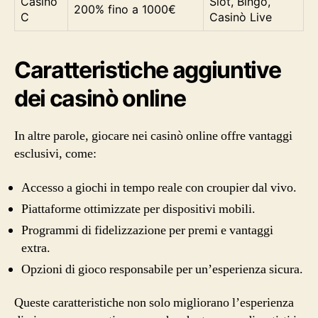
Casinò
Slot, Bingo,
200% fino a 1000€
C
Casinò Live
Caratteristiche aggiuntive
dei casinò online
In altre parole, giocare nei casinò online offre vantaggi
esclusivi, come:
Accesso a giochi in tempo reale con croupier dal vivo.
Piattaforme ottimizzate per dispositivi mobili.
Programmi di fidelizzazione per premi e vantaggi
extra.
Opzioni di gioco responsabile per un’esperienza sicura.
Queste caratteristiche non solo migliorano l’esperienza