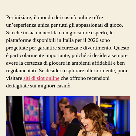
Per iniziare, il mondo dei casinò online offre
un’esperienza unica per tutti gli appassionati di gioco.
Sia che tu sia un neofita o un giocatore esperto, le
piattaforme disponibili in Italia per il 2026 sono
progettate per garantire sicurezza e divertimento. Questo
è particolarmente importante, poiché si desidera sempre
avere la certezza di giocare in ambienti affidabili e ben
regolamentati. Se desideri esplorare ulteriormente, puoi
visitare
siti di slot online
che offrono recensioni
dettagliate sui migliori casinò.