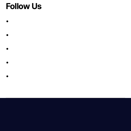
Follow Us