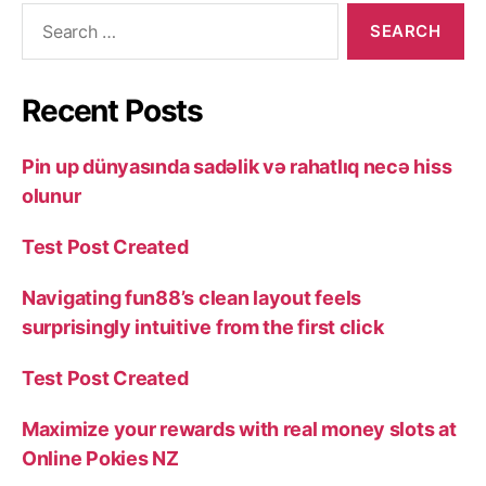
Recent Posts
Pin up dünyasında sadəlik və rahatlıq necə hiss
olunur
Test Post Created
Navigating fun88’s clean layout feels
surprisingly intuitive from the first click
Test Post Created
Maximize your rewards with real money slots at
Online Pokies NZ