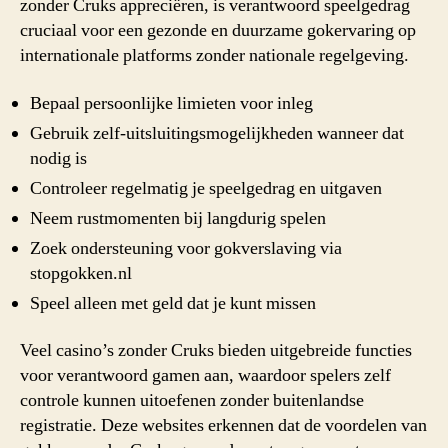
zonder Cruks appreciëren, is verantwoord speelgedrag
cruciaal voor een gezonde en duurzame gokervaring op
internationale platforms zonder nationale regelgeving.
Bepaal persoonlijke limieten voor inleg
Gebruik zelf-uitsluitingsmogelijkheden wanneer dat
nodig is
Controleer regelmatig je speelgedrag en uitgaven
Neem rustmomenten bij langdurig spelen
Zoek ondersteuning voor gokverslaving via
stopgokken.nl
Speel alleen met geld dat je kunt missen
Veel casino’s zonder Cruks bieden uitgebreide functies
voor verantwoord gamen aan, waardoor spelers zelf
controle kunnen uitoefenen zonder buitenlandse
registratie. Deze websites erkennen dat de voordelen van