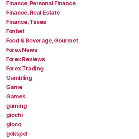
Finance, Personal Finance
Finance, Real Estate
Finance, Taxes
Fonbet
Food & Beverage, Gourmet
Forex News
Forex Reviews
Forex Trading
Gambling
Game
Games
gaming
giochi
gioco
gokspel