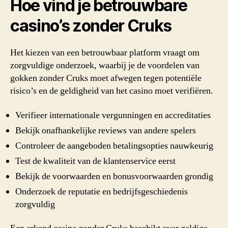
Hoe vind je betrouwbare
casino’s zonder Cruks
Het kiezen van een betrouwbaar platform vraagt om
zorgvuldige onderzoek, waarbij je de voordelen van
gokken zonder Cruks moet afwegen tegen potentiële
risico’s en de geldigheid van het casino moet verifiëren.
Verifieer internationale vergunningen en accreditaties
Bekijk onafhankelijke reviews van andere spelers
Controleer de aangeboden betalingsopties nauwkeurig
Test de kwaliteit van de klantenservice eerst
Bekijk de voorwaarden en bonusvoorwaarden grondig
Onderzoek de reputatie en bedrijfsgeschiedenis
zorgvuldig