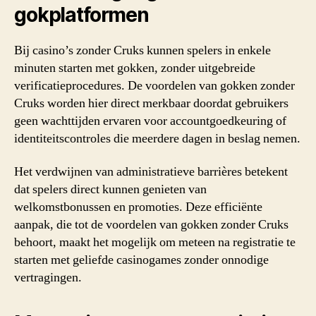
gokplatformen
Bij casino’s zonder Cruks kunnen spelers in enkele
minuten starten met gokken, zonder uitgebreide
verificatieprocedures. De voordelen van gokken zonder
Cruks worden hier direct merkbaar doordat gebruikers
geen wachttijden ervaren voor accountgoedkeuring of
identiteitscontroles die meerdere dagen in beslag nemen.
Het verdwijnen van administratieve barrières betekent
dat spelers direct kunnen genieten van
welkomstbonussen en promoties. Deze efficiënte
aanpak, die tot de voordelen van gokken zonder Cruks
behoort, maakt het mogelijk om meteen na registratie te
starten met geliefde casinogames zonder onnodige
vertragingen.