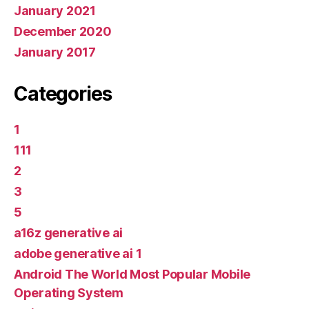
January 2021
December 2020
January 2017
Categories
1
111
2
3
5
a16z generative ai
adobe generative ai 1
Android The World Most Popular Mobile
Operating System