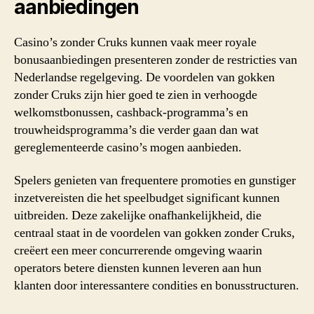
aanbiedingen
Casino’s zonder Cruks kunnen vaak meer royale
bonusaanbiedingen presenteren zonder de restricties van
Nederlandse regelgeving. De voordelen van gokken
zonder Cruks zijn hier goed te zien in verhoogde
welkomstbonussen, cashback-programma’s en
trouwheidsprogramma’s die verder gaan dan wat
gereglementeerde casino’s mogen aanbieden.
Spelers genieten van frequentere promoties en gunstiger
inzetvereisten die het speelbudget significant kunnen
uitbreiden. Deze zakelijke onafhankelijkheid, die
centraal staat in de voordelen van gokken zonder Cruks,
creëert een meer concurrerende omgeving waarin
operators betere diensten kunnen leveren aan hun
klanten door interessantere condities en bonusstructuren.