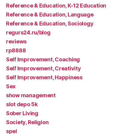
Reference & Education, K-12 Education
Reference & Education, Language
Reference & Education, Sociology
regurs24.ru/blog
reviews
rp8888
Self Improvement, Coaching
Self Improvement, Creativity
Self Improvement, Happiness
Sex
show management
slot depo 5k
Sober Living
Society, Religion
spel