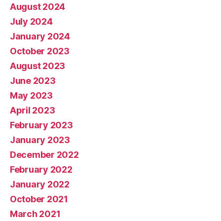
August 2024
July 2024
January 2024
October 2023
August 2023
June 2023
May 2023
April 2023
February 2023
January 2023
December 2022
February 2022
January 2022
October 2021
March 2021