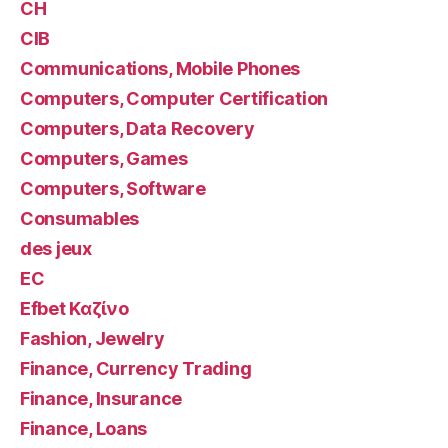
CH
CIB
Communications, Mobile Phones
Computers, Computer Certification
Computers, Data Recovery
Computers, Games
Computers, Software
Consumables
des jeux
EC
Efbet Καζίνο
Fashion, Jewelry
Finance, Currency Trading
Finance, Insurance
Finance, Loans