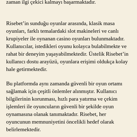
zaman ilgi çekici kalmayı başarmaktadır.
Risebet’in sunduğu oyunlar arasında, klasik masa
oyunları, farklı temalardaki slot makineleri ve canlı
krupiyeler ile oynanan casino oyunları bulunmaktadır.
Kullanıcılar, istedikleri oyunu kolayca bulabilmekte ve
rahat bir deneyim yaşayabilmektedir. Üstelik Risebet’in
kullanıcı dostu arayüzü, oyunlara erişimi oldukça kolay
hale getirmektedir.
Bu platformda aynı zamanda güvenli bir oyun ortamı
sağlamak için çeşitli önlemler alınmıştır. Kullanıcı
bilgilerinin korunması, hızlı para yatırma ve çekim
işlemleri ile oyuncuların güvenli bir şekilde oyun
oynamasına olanak tanımaktadır. Risebet, her
oyuncunun memnuniyetini öncelikli hedef olarak
belirlemektedir.