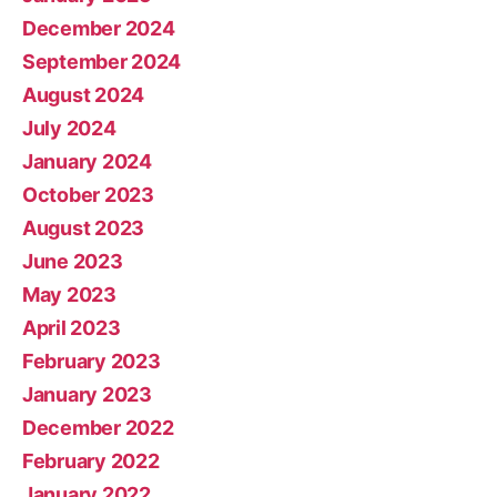
December 2024
September 2024
August 2024
July 2024
January 2024
October 2023
August 2023
June 2023
May 2023
April 2023
February 2023
January 2023
December 2022
February 2022
January 2022