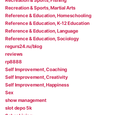
Recreation & Sports, Fishing
Recreation & Sports, Martial Arts
Reference & Education, Homeschooling
Reference & Education, K-12 Education
Reference & Education, Language
Reference & Education, Sociology
regurs24.ru/blog
reviews
rp8888
Self Improvement, Coaching
Self Improvement, Creativity
Self Improvement, Happiness
Sex
show management
slot depo 5k