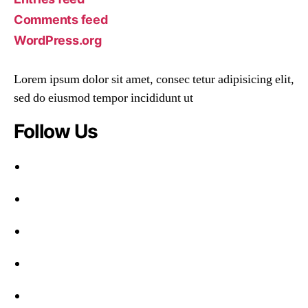
Comments feed
WordPress.org
Lorem ipsum dolor sit amet, consec tetur adipisicing elit,
sed do eiusmod tempor incididunt ut
Follow Us