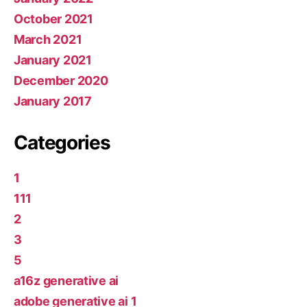
October 2021
March 2021
January 2021
December 2020
January 2017
Categories
1
111
2
3
5
a16z generative ai
adobe generative ai 1