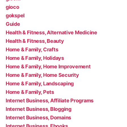
gioco
gokspel
Guide
Health & Fitness, Alternative Medicine
Health & Fitness, Beauty
Home & Family, Crafts
Home & Family, Holidays
Home & Family, Home Improvement
Home & Family, Home Security
Home & Family, Landscaping
Home & Family, Pets
Internet Business, Affiliate Programs
Internet Business, Blogging
Internet Business, Domains
Internet Business, Ebooks