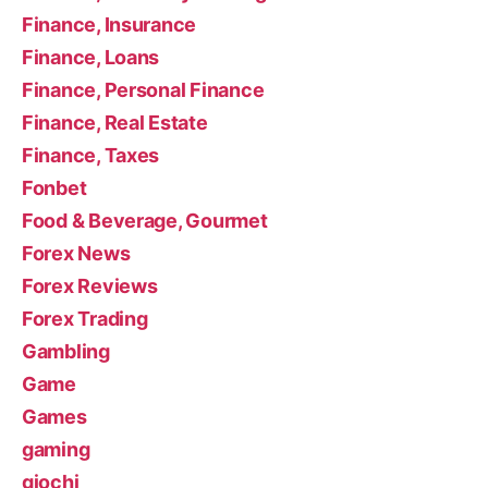
Finance, Insurance
Finance, Loans
Finance, Personal Finance
Finance, Real Estate
Finance, Taxes
Fonbet
Food & Beverage, Gourmet
Forex News
Forex Reviews
Forex Trading
Gambling
Game
Games
gaming
giochi