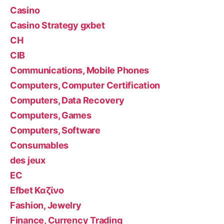
Casino
Casino Strategy gxbet
CH
CIB
Communications, Mobile Phones
Computers, Computer Certification
Computers, Data Recovery
Computers, Games
Computers, Software
Consumables
des jeux
EC
Efbet Καζίνο
Fashion, Jewelry
Finance, Currency Trading