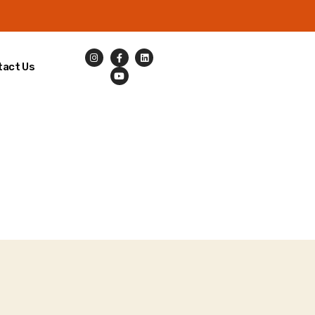
tact Us