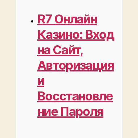
R7 Онлайн
Казино: Вход
на Сайт,
Авторизация
и
Восстановле
ние Пароля