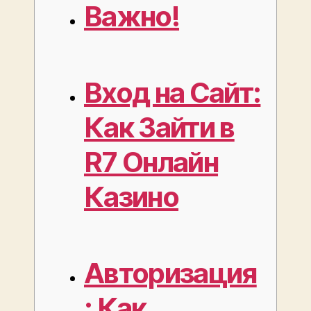
Важно!
Вход на Сайт:
Как Зайти в
R7 Онлайн
Казино
Авторизация
: Как