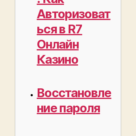
Авторизоват
ься в R7
Онлайн
Казино
Восстановле
ние пароля