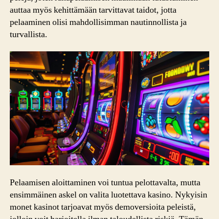
auttaa myös kehittämään tarvittavat taidot, jotta
pelaaminen olisi mahdollisimman nautinnollista ja
turvallista.
Pelaamisen aloittaminen voi tuntua pelottavalta, mutta
ensimmäinen askel on valita luotettava kasino. Nykyisin
monet kasinot tarjoavat myös demoversioita peleistä,