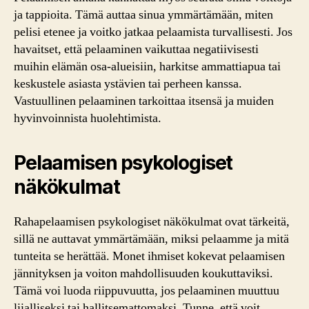
ja tappioita. Tämä auttaa sinua ymmärtämään, miten
pelisi etenee ja voitko jatkaa pelaamista turvallisesti. Jos
havaitset, että pelaaminen vaikuttaa negatiivisesti
muihin elämän osa-alueisiin, harkitse ammattiapua tai
keskustele asiasta ystävien tai perheen kanssa.
Vastuullinen pelaaminen tarkoittaa itsensä ja muiden
hyvinvoinnista huolehtimista.
Pelaamisen psykologiset
näkökulmat
Rahapelaamisen psykologiset näkökulmat ovat tärkeitä,
sillä ne auttavat ymmärtämään, miksi pelaamme ja mitä
tunteita se herättää. Monet ihmiset kokevat pelaamisen
jännityksen ja voiton mahdollisuuden koukuttaviksi.
Tämä voi luoda riippuvuutta, jos pelaaminen muuttuu
liialliseksi tai hallitsemattomaksi. Tunne, että voit