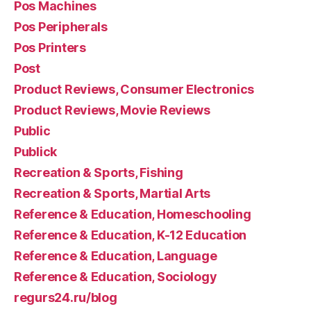
Pos Machines
Pos Peripherals
Pos Printers
Post
Product Reviews, Consumer Electronics
Product Reviews, Movie Reviews
Public
Publick
Recreation & Sports, Fishing
Recreation & Sports, Martial Arts
Reference & Education, Homeschooling
Reference & Education, K-12 Education
Reference & Education, Language
Reference & Education, Sociology
regurs24.ru/blog