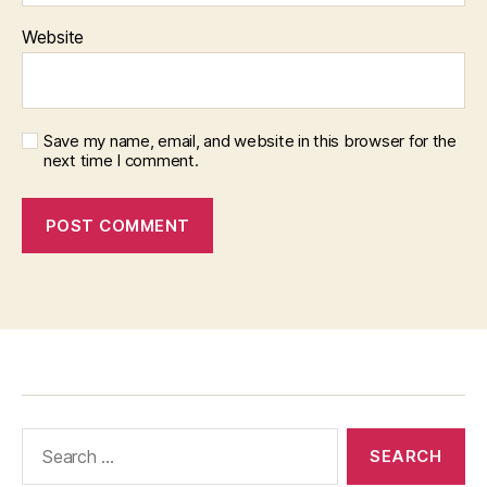
Website
Save my name, email, and website in this browser for the
next time I comment.