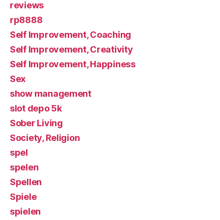
reviews
rp8888
Self Improvement, Coaching
Self Improvement, Creativity
Self Improvement, Happiness
Sex
show management
slot depo 5k
Sober Living
Society, Religion
spel
spelen
Spellen
Spiele
spielen