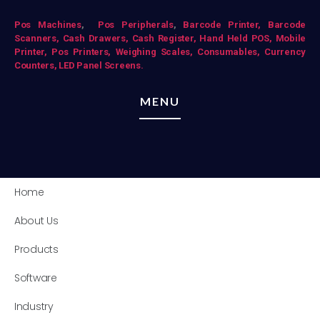
Pos Mac
hines
,
Pos Peripherals
,
Barcode Printer,
Barcode
Scanners,
Cash Drawers,
Cash Register,
Hand Held POS,
Mobile
Printer,
Pos Printers,
Weighing Scales,
Consumables,
Currency
Counters,
LED Panel Screens.
MENU
Home
About Us
Products
Software
Industry