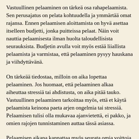
Vastuullinen pelaaminen on tärkeä osa rahapelaamista.
Sen perusajatus on pelata kohtuudella ja ymmärtää omat
rajansa. Ennen pelaamisen aloittamista on hyvä asettaa
itselleen budjetti, jonka puitteissa pelaat. Näin voit
nauttia pelaamisesta ilman huolta taloudellisista
seurauksista. Budjetin avulla voit myös estää liiallista
pelaamista ja varmistaa, että pelaaminen pysyy hauskana
ja viihdyttävänä.
On tärkeää tiedostaa, milloin on aika lopettaa
pelaaminen. Jos huomaat, että pelaaminen alkaa
aiheuttaa stressiä tai ahdistusta, on aika pitää tauko.
Vastuullinen pelaaminen tarkoittaa myös, että et käytä
pelaamista keinona paeta arjen ongelmia tai stressiä.
Pelaamisen tulisi olla mukavaa ajanvietettä, ei pakko, ja
omien rajojen tunnistaminen auttaa tässä asiassa.
Pelaamisen aikana kannattaa myös seurata omia voittoja