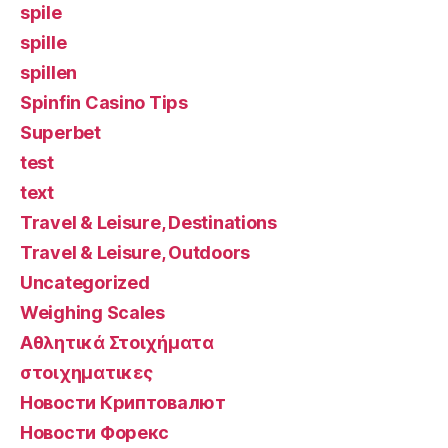
spile
spille
spillen
Spinfin Casino Tips
Superbet
test
text
Travel & Leisure, Destinations
Travel & Leisure, Outdoors
Uncategorized
Weighing Scales
Αθλητικά Στοιχήματα
στοιχηματικες
Новости Криптовалют
Новости Форекс