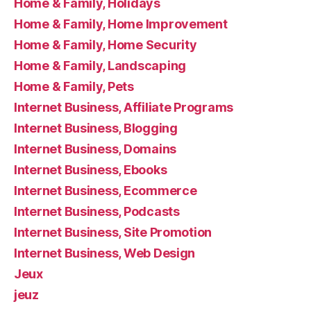
Home & Family, Holidays
Home & Family, Home Improvement
Home & Family, Home Security
Home & Family, Landscaping
Home & Family, Pets
Internet Business, Affiliate Programs
Internet Business, Blogging
Internet Business, Domains
Internet Business, Ebooks
Internet Business, Ecommerce
Internet Business, Podcasts
Internet Business, Site Promotion
Internet Business, Web Design
Jeux
jeuz