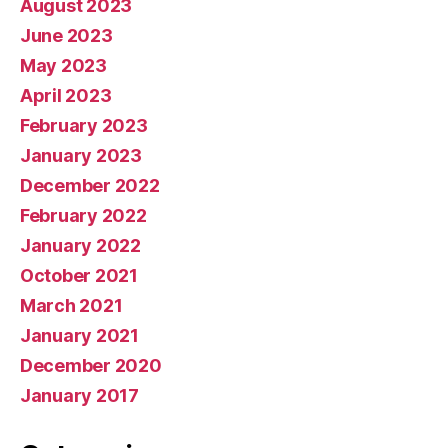
August 2023
June 2023
May 2023
April 2023
February 2023
January 2023
December 2022
February 2022
January 2022
October 2021
March 2021
January 2021
December 2020
January 2017