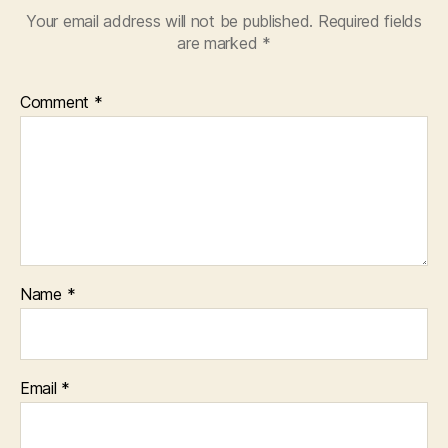
Your email address will not be published.
Required fields
are marked
*
Comment
*
Name
*
Email
*