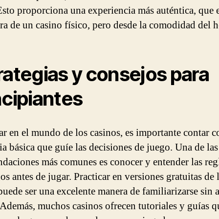
Esto proporciona una experiencia más auténtica, que 
ra de un casino físico, pero desde la comodidad del h
rategias y consejos para
ncipiantes
iar en el mundo de los casinos, es importante contar 
gia básica que guíe las decisiones de juego. Una de las
daciones más comunes es conocer y entender las reg
os antes de jugar. Practicar en versiones gratuitas de 
puede ser una excelente manera de familiarizarse sin a
 Además, muchos casinos ofrecen tutoriales y guías q