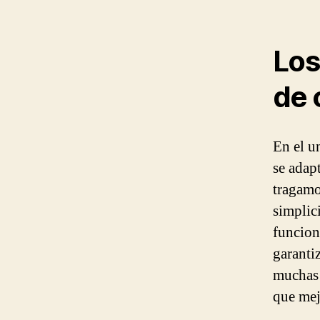
Los
de 
En el u
se adap
tragamo
simplic
funcion
garanti
muchas 
que mej