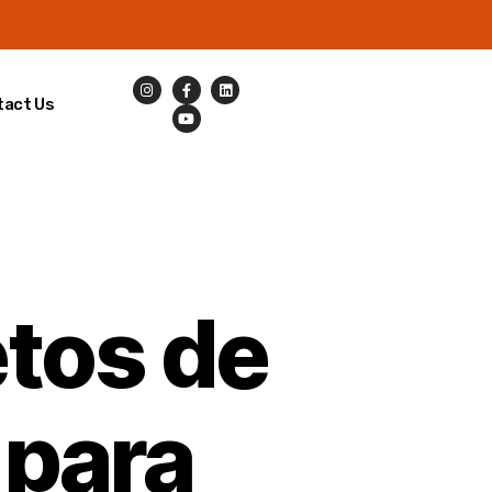
tact Us
tos de
 para