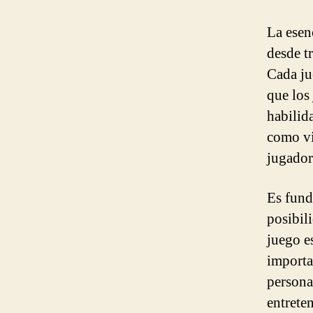
La esen
desde t
Cada jue
que los
habilid
como vi
jugador
Es fund
posibil
juego e
importa
persona
entrete