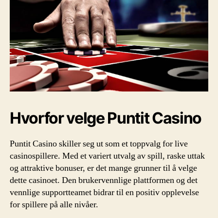
Hvorfor velge Puntit Casino
Puntit Casino skiller seg ut som et toppvalg for live
casinospillere. Med et variert utvalg av spill, raske uttak
og attraktive bonuser, er det mange grunner til å velge
dette casinoet. Den brukervennlige plattformen og det
vennlige supportteamet bidrar til en positiv opplevelse
for spillere på alle nivåer.