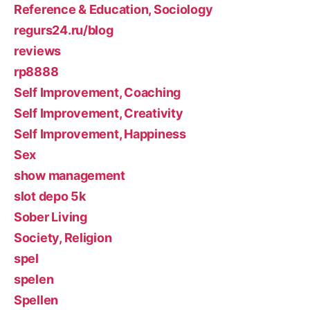
Reference & Education, Sociology
regurs24.ru/blog
reviews
rp8888
Self Improvement, Coaching
Self Improvement, Creativity
Self Improvement, Happiness
Sex
show management
slot depo 5k
Sober Living
Society, Religion
spel
spelen
Spellen