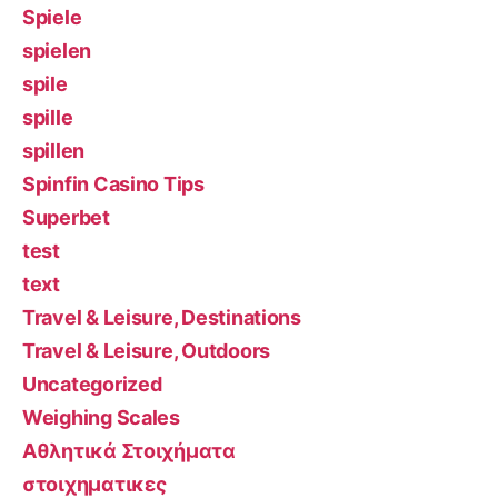
Spiele
spielen
spile
spille
spillen
Spinfin Casino Tips
Superbet
test
text
Travel & Leisure, Destinations
Travel & Leisure, Outdoors
Uncategorized
Weighing Scales
Αθλητικά Στοιχήματα
στοιχηματικες