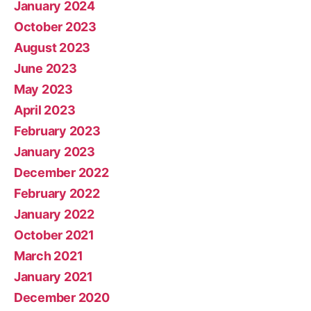
January 2024
October 2023
August 2023
June 2023
May 2023
April 2023
February 2023
January 2023
December 2022
February 2022
January 2022
October 2021
March 2021
January 2021
December 2020