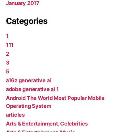
January 2017
Categories
1
111
2
3
5
a16z generative ai
adobe generative ai 1
Android The World Most Popular Mobile
Operating System
articles
Arts & Entertainment, Celebrities