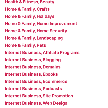
Health & Fitness, Beauty
Home & Family, Crafts
Home & Family, Holidays
Home & Family, Home Improvement
Home & Family, Home Security
Home & Family, Landscaping
Home & Family, Pets
Internet Business, Affiliate Programs
Internet Business, Blogging
Internet Business, Domains
Internet Business, Ebooks
Internet Business, Ecommerce
Internet Business, Podcasts
Internet Business, Site Promotion
Internet Business, Web Design