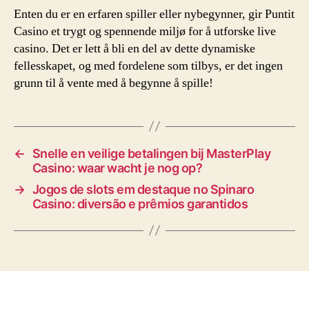
Enten du er en erfaren spiller eller nybegynner, gir Puntit
Casino et trygt og spennende miljø for å utforske live
casino. Det er lett å bli en del av dette dynamiske
fellesskapet, og med fordelene som tilbys, er det ingen
grunn til å vente med å begynne å spille!
←
Snelle en veilige betalingen bij MasterPlay
Casino: waar wacht je nog op?
→
Jogos de slots em destaque no Spinaro
Casino: diversão e prêmios garantidos