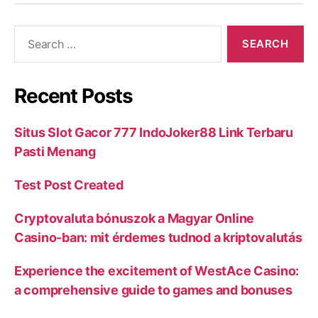
Recent Posts
Situs Slot Gacor 777 IndoJoker88 Link Terbaru
Pasti Menang
Test Post Created
Cryptovaluta bónuszok a Magyar Online
Casino-ban: mit érdemes tudnod a kriptovalutás
Experience the excitement of WestAce Casino:
a comprehensive guide to games and bonuses