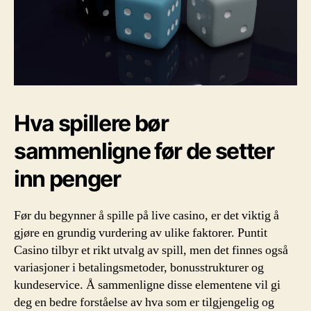
Hva spillere bør
sammenligne før de setter
inn penger
Før du begynner å spille på live casino, er det viktig å
gjøre en grundig vurdering av ulike faktorer. Puntit
Casino tilbyr et rikt utvalg av spill, men det finnes også
variasjoner i betalingsmetoder, bonusstrukturer og
kundeservice. Å sammenligne disse elementene vil gi
deg en bedre forståelse av hva som er tilgjengelig og