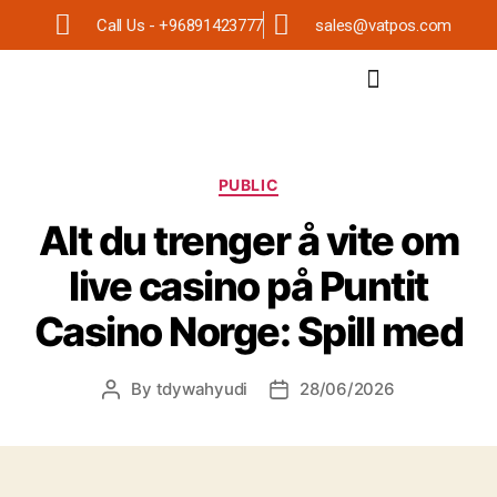
Call Us - +96891423777
sales@vatpos.com
PUBLIC
Alt du trenger å vite om
live casino på Puntit
Casino Norge: Spill med
By
tdywahyudi
28/06/2026