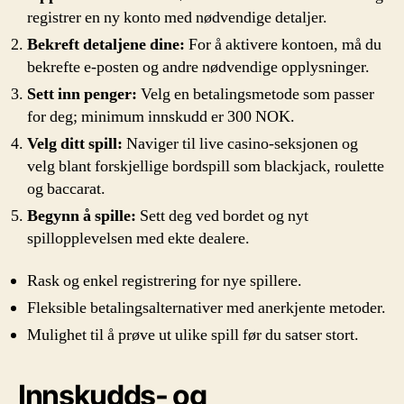
registrer en ny konto med nødvendige detaljer.
Bekreft detaljene dine:
For å aktivere kontoen, må du
bekrefte e-posten og andre nødvendige opplysninger.
Sett inn penger:
Velg en betalingsmetode som passer
for deg; minimum innskudd er 300 NOK.
Velg ditt spill:
Naviger til live casino-seksjonen og
velg blant forskjellige bordspill som blackjack, roulette
og baccarat.
Begynn å spille:
Sett deg ved bordet og nyt
spillopplevelsen med ekte dealere.
Rask og enkel registrering for nye spillere.
Fleksible betalingsalternativer med anerkjente metoder.
Mulighet til å prøve ut ulike spill før du satser stort.
Innskudds- og