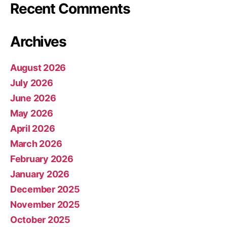
Recent Comments
Archives
August 2026
July 2026
June 2026
May 2026
April 2026
March 2026
February 2026
January 2026
December 2025
November 2025
October 2025