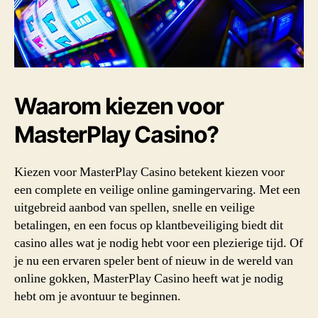
Waarom kiezen voor
MasterPlay Casino?
Kiezen voor MasterPlay Casino betekent kiezen voor
een complete en veilige online gamingervaring. Met een
uitgebreid aanbod van spellen, snelle en veilige
betalingen, en een focus op klantbeveiliging biedt dit
casino alles wat je nodig hebt voor een plezierige tijd. Of
je nu een ervaren speler bent of nieuw in de wereld van
online gokken, MasterPlay Casino heeft wat je nodig
hebt om je avontuur te beginnen.