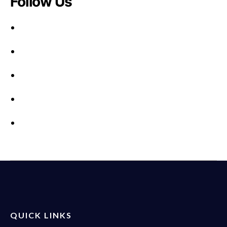
Follow Us
QUICK LINKS