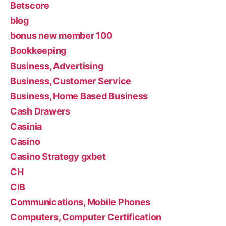
Betscore
blog
bonus new member 100
Bookkeeping
Business, Advertising
Business, Customer Service
Business, Home Based Business
Cash Drawers
Casinia
Casino
Casino Strategy gxbet
CH
CIB
Communications, Mobile Phones
Computers, Computer Certification