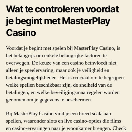
Wat te controleren voordat
je begint met MasterPlay
Casino
Voordat je begint met spelen bij MasterPlay Casino, is
het belangrijk om enkele belangrijke factoren te
overwegen. De keuze van een casino beïnvloedt niet
alleen je speelervaring, maar ook je veiligheid en
betalingsmogelijkheden. Het is cruciaal om te begrijpen
welke spellen beschikbaar zijn, de snelheid van de
betalingen, en welke beveiligingsmaatregelen worden
genomen om je gegevens te beschermen.
Bij MasterPlay Casino vind je een breed scala aan
spellen, waaronder slots en live casino-opties die films
en casino-ervaringen naar je woonkamer brengen. Check