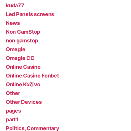
kuda77
Led Panels screens
News
Non GamStop
non gamstop
Omegle
Omegle CC
Online Casino
Online Casino Fonbet
Online Καζίνο
Other
Other Devices
pages
part1
Politics, Commentary