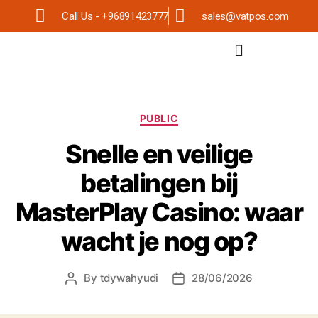
Call Us - +96891423777
sales@vatpos.com
PUBLIC
Snelle en veilige
betalingen bij
MasterPlay Casino: waar
wacht je nog op?
By
tdywahyudi
28/06/2026