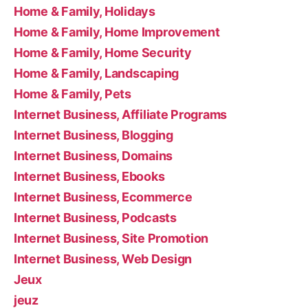
Home & Family, Holidays
Home & Family, Home Improvement
Home & Family, Home Security
Home & Family, Landscaping
Home & Family, Pets
Internet Business, Affiliate Programs
Internet Business, Blogging
Internet Business, Domains
Internet Business, Ebooks
Internet Business, Ecommerce
Internet Business, Podcasts
Internet Business, Site Promotion
Internet Business, Web Design
Jeux
jeuz