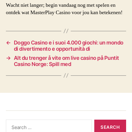
Wacht niet langer; begin vandaag nog met spelen en
ontdek wat MasterPlay Casino voor jou kan betekenen!
←
Doggo Casino e i suoi 4.000 giochi: un mondo
di divertimento e opportunità di
→
Alt du trenger å vite om live casino på Puntit
Casino Norge: Spill med