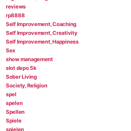
reviews
rp8888
Self Improvement, Coaching
Self Improvement, Creativity
Self Improvement, Happiness
Sex
show management
slot depo 5k
Sober Living
Society, Religion
spel
spelen
Spellen
Spiele
spielen