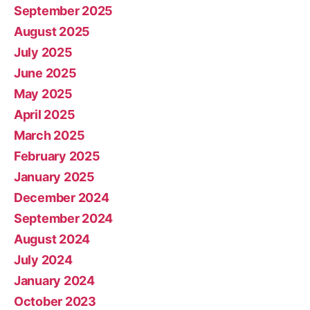
September 2025
August 2025
July 2025
June 2025
May 2025
April 2025
March 2025
February 2025
January 2025
December 2024
September 2024
August 2024
July 2024
January 2024
October 2023