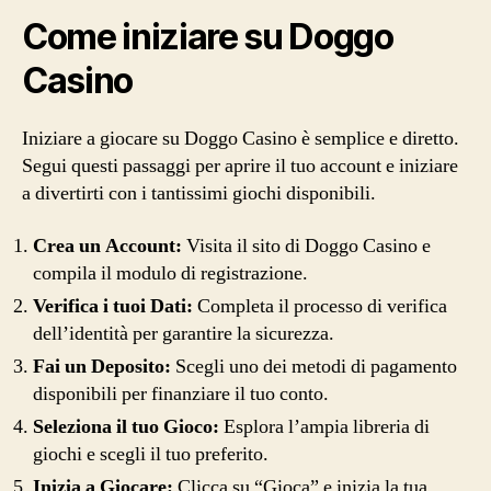
Come iniziare su Doggo
Casino
Iniziare a giocare su Doggo Casino è semplice e diretto.
Segui questi passaggi per aprire il tuo account e iniziare
a divertirti con i tantissimi giochi disponibili.
Crea un Account:
Visita il sito di Doggo Casino e
compila il modulo di registrazione.
Verifica i tuoi Dati:
Completa il processo di verifica
dell’identità per garantire la sicurezza.
Fai un Deposito:
Scegli uno dei metodi di pagamento
disponibili per finanziare il tuo conto.
Seleziona il tuo Gioco:
Esplora l’ampia libreria di
giochi e scegli il tuo preferito.
Inizia a Giocare:
Clicca su “Gioca” e inizia la tua