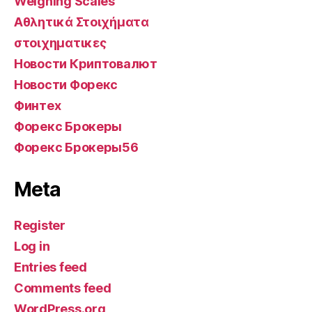
Weighing Scales
Αθλητικά Στοιχήματα
στοιχηματικες
Новости Криптовалют
Новости Форекс
Финтех
Форекс Брокеры
Форекс Брокеры56
Meta
Register
Log in
Entries feed
Comments feed
WordPress.org