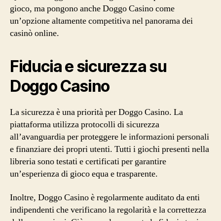
gioco, ma pongono anche Doggo Casino come
un’opzione altamente competitiva nel panorama dei
casinò online.
Fiducia e sicurezza su
Doggo Casino
La sicurezza è una priorità per Doggo Casino. La
piattaforma utilizza protocolli di sicurezza
all’avanguardia per proteggere le informazioni personali
e finanziare dei propri utenti. Tutti i giochi presenti nella
libreria sono testati e certificati per garantire
un’esperienza di gioco equa e trasparente.
Inoltre, Doggo Casino è regolarmente auditato da enti
indipendenti che verificano la regolarità e la correttezza