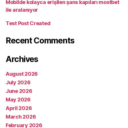
Mobilde kolayca erişilen şans kapıları mostbet
ile aralanıyor
Test Post Created
Recent Comments
Archives
August 2026
July 2026
June 2026
May 2026
April 2026
March 2026
February 2026