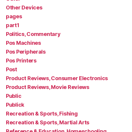
Other Devices
pages
part1
Politics, Commentary
Pos Machines
Pos Peripherals
Pos Printers
Post
Product Reviews, Consumer Electronics
Product Reviews, Movie Reviews
Public
Publick
Recreation & Sports, Fishing
Recreation & Sports, Martial Arts
Reference & Education, Homeschooling