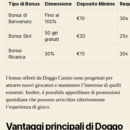
Tipo di Bonus
Dimensione
Deposito Minimo
Requ
Bonus di
Fino al
€10
30x
Benvenuto
100%
50 giri
Bonus Slot
€20
25x
gratuiti
Bonus
30%
€15
20x
Ricarica
I bonus offerti da Doggo Casino sono progettati per
attrarre nuovi giocatori e mantenere l’interesse di quelli
esistenti. Inoltre, è possibile approfittare di promozioni
quotidiane che possono arricchire ulteriormente
l’esperienza di gioco.
Vantaggi principali di Doggo