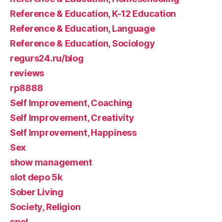
Reference & Education, K-12 Education
Reference & Education, Language
Reference & Education, Sociology
regurs24.ru/blog
reviews
rp8888
Self Improvement, Coaching
Self Improvement, Creativity
Self Improvement, Happiness
Sex
show management
slot depo 5k
Sober Living
Society, Religion
spel