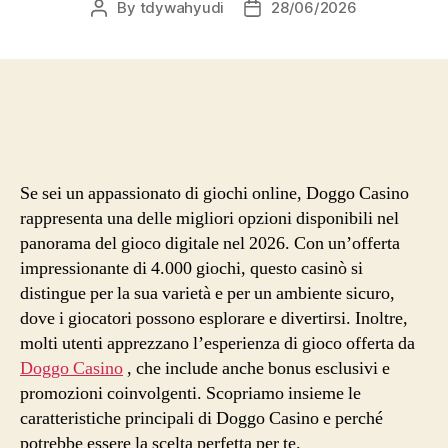
By
tdywahyudi
28/06/2026
Se sei un appassionato di giochi online, Doggo Casino
rappresenta una delle migliori opzioni disponibili nel
panorama del gioco digitale nel 2026. Con un’offerta
impressionante di 4.000 giochi, questo casinò si
distingue per la sua varietà e per un ambiente sicuro,
dove i giocatori possono esplorare e divertirsi. Inoltre,
molti utenti apprezzano l’esperienza di gioco offerta da
Doggo Casino
, che include anche bonus esclusivi e
promozioni coinvolgenti. Scopriamo insieme le
caratteristiche principali di Doggo Casino e perché
potrebbe essere la scelta perfetta per te.