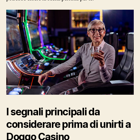
I segnali principali da
considerare prima di unirti a
Doggo Casino