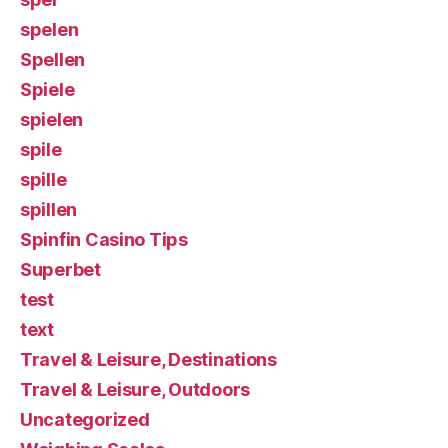
spelen
Spellen
Spiele
spielen
spile
spille
spillen
Spinfin Casino Tips
Superbet
test
text
Travel & Leisure, Destinations
Travel & Leisure, Outdoors
Uncategorized