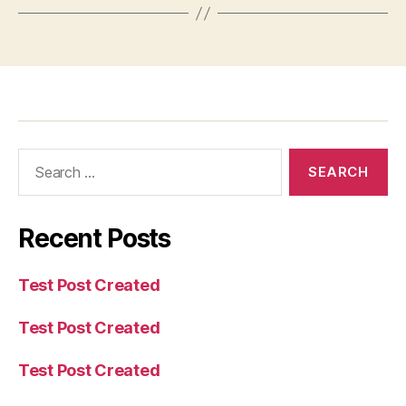
Recent Posts
Test Post Created
Test Post Created
Test Post Created