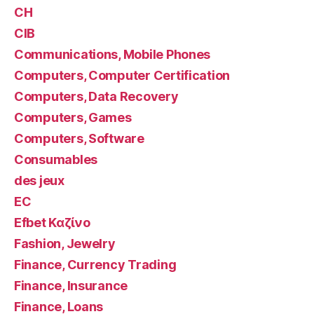
CH
CIB
Communications, Mobile Phones
Computers, Computer Certification
Computers, Data Recovery
Computers, Games
Computers, Software
Consumables
des jeux
EC
Efbet Καζίνο
Fashion, Jewelry
Finance, Currency Trading
Finance, Insurance
Finance, Loans