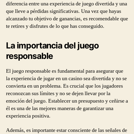
diferencia entre una experiencia de juego divertida y una
que lleve a pérdidas significativas. Una vez que hayas
alcanzado tu objetivo de ganancias, es recomendable que
te retires y disfrutes de lo que has conseguido.
La importancia del juego
responsable
El juego responsable es fundamental para asegurar que
la experiencia de jugar en un casino sea divertida y no se
convierta en un problema. Es crucial que los jugadores
reconozcan sus límites y no se dejen llevar por la
emoción del juego. Establecer un presupuesto y ceñirse a
él es una de las mejores maneras de garantizar una
experiencia positiva.
Además, es importante estar consciente de las señales de