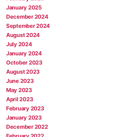
January 2025
December 2024
September 2024
August 2024
July 2024
January 2024
October 2023
August 2023
June 2023
May 2023
April 2023
February 2023
January 2023
December 2022
February 2022