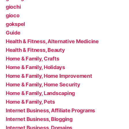
giochi
gioco
gokspel
Guide
Health & Fitness, Alternative Medicine
Health & Fitness, Beauty
Home & Family, Crafts
Home & Family, Holidays
Home & Family, Home Improvement
Home & Family, Home Security
Home & Family, Landscaping
Home & Family, Pets
Internet Business, Affiliate Programs
Internet Business, Blogging
Internet Business, Domains