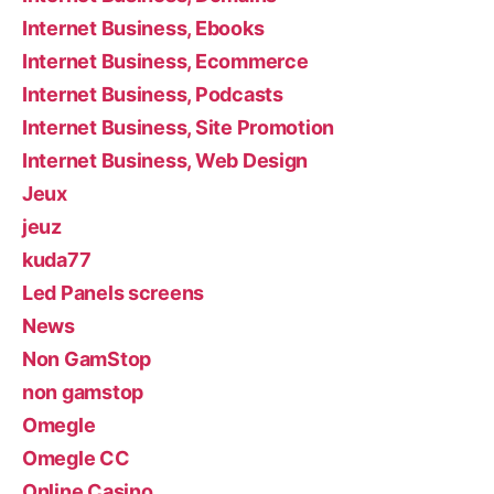
Internet Business, Ebooks
Internet Business, Ecommerce
Internet Business, Podcasts
Internet Business, Site Promotion
Internet Business, Web Design
Jeux
jeuz
kuda77
Led Panels screens
News
Non GamStop
non gamstop
Omegle
Omegle CC
Online Casino