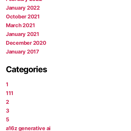
January 2022
October 2021
March 2021
January 2021
December 2020
January 2017
Categories
1
111
2
3
5
a16z generative ai