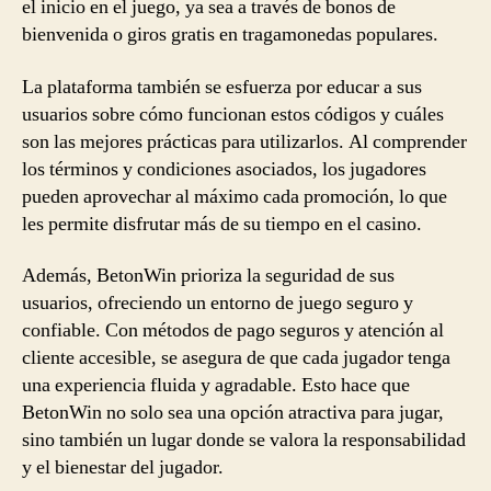
el inicio en el juego, ya sea a través de bonos de
bienvenida o giros gratis en tragamonedas populares.
La plataforma también se esfuerza por educar a sus
usuarios sobre cómo funcionan estos códigos y cuáles
son las mejores prácticas para utilizarlos. Al comprender
los términos y condiciones asociados, los jugadores
pueden aprovechar al máximo cada promoción, lo que
les permite disfrutar más de su tiempo en el casino.
Además, BetonWin prioriza la seguridad de sus
usuarios, ofreciendo un entorno de juego seguro y
confiable. Con métodos de pago seguros y atención al
cliente accesible, se asegura de que cada jugador tenga
una experiencia fluida y agradable. Esto hace que
BetonWin no solo sea una opción atractiva para jugar,
sino también un lugar donde se valora la responsabilidad
y el bienestar del jugador.