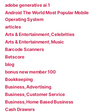
adobe generative ai 1
Android The World Most Popular Mobile
Operating System
articles
Arts & Entertainment, Celebrities
Arts & Entertainment, Music
Barcode Scanners
Betscore
blog
bonus new member 100
Bookkeeping
Business, Advertising
Business, Customer Service
Business, Home Based Business
Cash Drawers