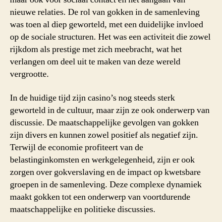
nieuwe relaties. De rol van gokken in de samenleving
was toen al diep geworteld, met een duidelijke invloed
op de sociale structuren. Het was een activiteit die zowel
rijkdom als prestige met zich meebracht, wat het
verlangen om deel uit te maken van deze wereld
vergrootte.
In de huidige tijd zijn casino’s nog steeds sterk
geworteld in de cultuur, maar zijn ze ook onderwerp van
discussie. De maatschappelijke gevolgen van gokken
zijn divers en kunnen zowel positief als negatief zijn.
Terwijl de economie profiteert van de
belastinginkomsten en werkgelegenheid, zijn er ook
zorgen over gokverslaving en de impact op kwetsbare
groepen in de samenleving. Deze complexe dynamiek
maakt gokken tot een onderwerp van voortdurende
maatschappelijke en politieke discussies.