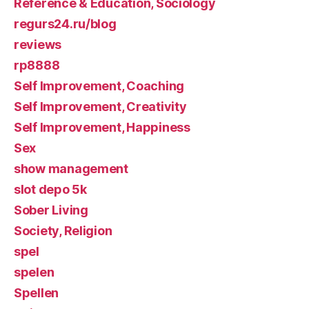
Reference & Education, Sociology
regurs24.ru/blog
reviews
rp8888
Self Improvement, Coaching
Self Improvement, Creativity
Self Improvement, Happiness
Sex
show management
slot depo 5k
Sober Living
Society, Religion
spel
spelen
Spellen