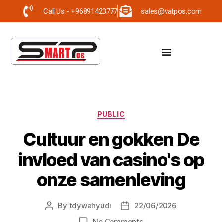
Call Us - +96891423777
sales@vatpos.com
PUBLIC
Cultuur en gokken De
invloed van casino's op
onze samenleving
By
tdywahyudi
22/06/2026
No Comments