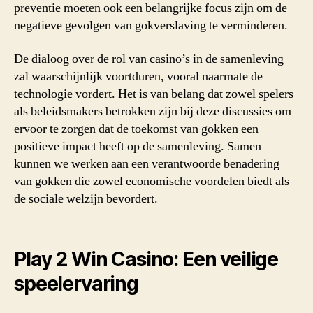
preventie moeten ook een belangrijke focus zijn om de
negatieve gevolgen van gokverslaving te verminderen.
De dialoog over de rol van casino’s in de samenleving
zal waarschijnlijk voortduren, vooral naarmate de
technologie vordert. Het is van belang dat zowel spelers
als beleidsmakers betrokken zijn bij deze discussies om
ervoor te zorgen dat de toekomst van gokken een
positieve impact heeft op de samenleving. Samen
kunnen we werken aan een verantwoorde benadering
van gokken die zowel economische voordelen biedt als
de sociale welzijn bevordert.
Play 2 Win Casino: Een veilige
speelervaring