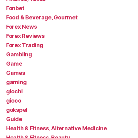
Fonbet
Food & Beverage, Gourmet
Forex News
Forex Reviews
Forex Trading
Gambling
Game
Games
gaming
giochi
gioco
gokspel
Guide
Health & Fitness, Alternative Medicine
Health & Fitness, Beauty