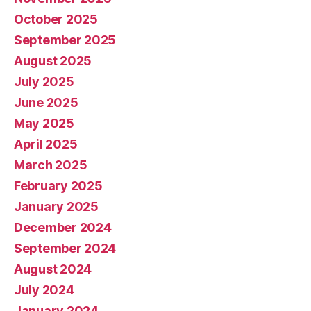
October 2025
September 2025
August 2025
July 2025
June 2025
May 2025
April 2025
March 2025
February 2025
January 2025
December 2024
September 2024
August 2024
July 2024
January 2024