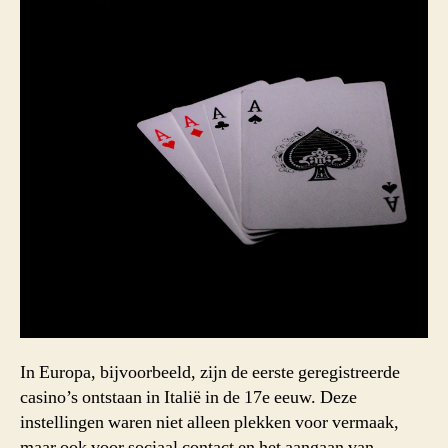
In Europa, bijvoorbeeld, zijn de eerste geregistreerde
casino’s ontstaan in Italië in de 17e eeuw. Deze
instellingen waren niet alleen plekken voor vermaak,
maar ook voor sociaal contact en het aangaan van