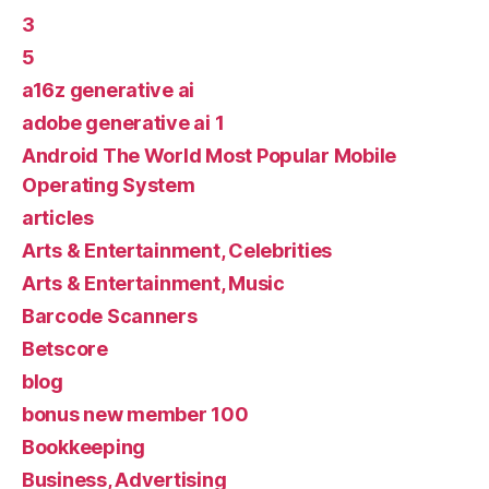
3
5
a16z generative ai
adobe generative ai 1
Android The World Most Popular Mobile
Operating System
articles
Arts & Entertainment, Celebrities
Arts & Entertainment, Music
Barcode Scanners
Betscore
blog
bonus new member 100
Bookkeeping
Business, Advertising