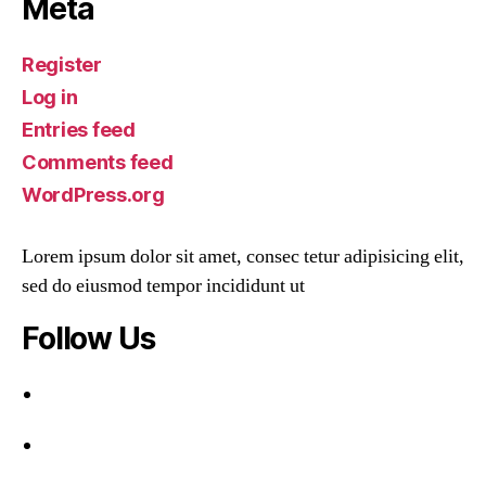
Meta
Register
Log in
Entries feed
Comments feed
WordPress.org
Lorem ipsum dolor sit amet, consec tetur adipisicing elit,
sed do eiusmod tempor incididunt ut
Follow Us