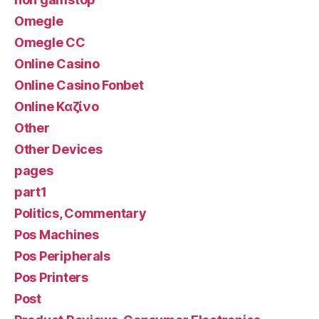
Omegle
Omegle CC
Online Casino
Online Casino Fonbet
Online Καζίνο
Other
Other Devices
pages
part1
Politics, Commentary
Pos Machines
Pos Peripherals
Pos Printers
Post