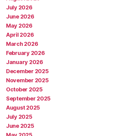
July 2026
June 2026
May 2026
April 2026
March 2026
February 2026
January 2026
December 2025
November 2025
October 2025
September 2025
August 2025
July 2025
June 2025
May 2025