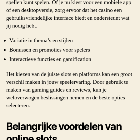
spellen kunt spelen. Of je nu kiest voor een mobiele app
of een desktopversie, zorg ervoor dat het casino een
gebruiksvriendelijke interface biedt en ondersteunt wat
jij nodig hebt.
Variatie in thema’s en stijlen
Bonussen en promoties voor spelers
Interactieve functies en gamification
Het kiezen van de juiste slots en platforms kan een groot
verschil maken in jouw speelervaring. Door gebruik te
maken van gaming guides en reviews, kun je
weloverwogen beslissingen nemen en de beste opties
selecteren.
Belangrijke voordelen van
online slots