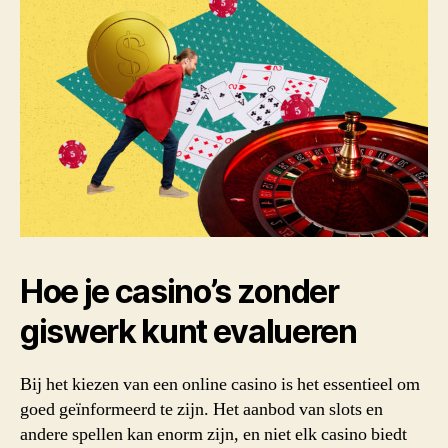
Hoe je casino’s zonder
giswerk kunt evalueren
Bij het kiezen van een online casino is het essentieel om
goed geïnformeerd te zijn. Het aanbod van slots en
andere spellen kan enorm zijn, en niet elk casino biedt