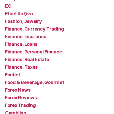
EC
Efbet Καζίνο
Fashion, Jewelry
Finance, Currency Trading
Finance, Insurance
Finance, Loans
Finance, Personal Finance
Finance, Real Estate
Finance, Taxes
Fonbet
Food & Beverage, Gourmet
Forex News
Forex Reviews
Forex Trading
Gambling