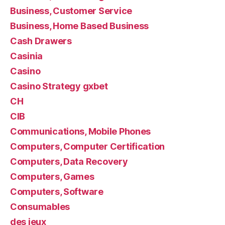
Business, Customer Service
Business, Home Based Business
Cash Drawers
Casinia
Casino
Casino Strategy gxbet
CH
CIB
Communications, Mobile Phones
Computers, Computer Certification
Computers, Data Recovery
Computers, Games
Computers, Software
Consumables
des jeux