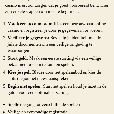
casino is ervoor zorgen dat je goed voorbereid bent. Hier
zijn enkele stappen om mee te beginnen:
Maak een account aan:
Kies een betrouwbaar online
casino en registreer je door je gegevens in te voeren.
Verifieer je gegevens:
Bevestig je identiteit met de
juiste documenten om een veilige omgeving te
waarborgen.
Stort geld:
Maak een eerste storting via een veilige
betaalmethode om te kunnen spelen.
Kies je spel:
Blader door het spelaanbod en kies de
slots die jou het meest aanspreken.
Begin met spelen:
Start het spel en houd je inzet in de
gaten voor een optimale ervaring.
Snelle toegang tot verschillende spellen
Veilige en eenvoudige registratie