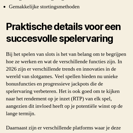
Gemakkelijke stortingsmethoden
Praktische details voor een
succesvolle spelervaring
Bij het spelen van slots is het van belang om te begrijpen
hoe ze werken en wat de verschillende functies zijn. In
2026 zijn er verschillende trends en innovaties in de
wereld van slotgames. Veel spellen bieden nu unieke
bonusfuncties en progressieve jackpots die de
spelervaring verbeteren. Het is ook goed om te kijken
naar het rendement op je inzet (RTP) van elk spel,
aangezien dit invloed heeft op je potentiële winst op de
lange termijn.
Daarnaast zijn er verschillende platforms waar je deze