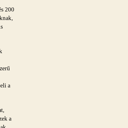
és 200
oknak,
is
k
szerű
eli a
t,
zek a
nak