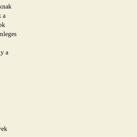
oknak
k a
kok
önleges
gy a
yek