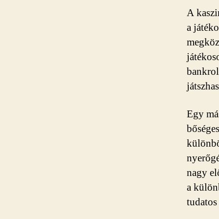
A kaszi
a játék
megköze
játékos
bankrol
játszha
Egy más
bőséges
különbö
nyerőgé
nagy el
a külön
tudatos