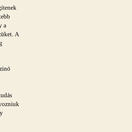
gítenek
tebb
y a
züket. A
g
szinó
tudás
nyozniuk
gy