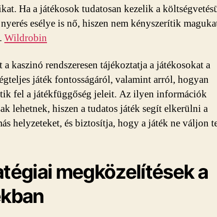
ikat. Ha a játékosok tudatosan kezelik a költségvetés
 nyerés esélye is nő, hiszen nem kényszerítik maguka
a.
Wildrobin
t a kaszinó rendszeresen tájékoztatja a játékosokat a
ségteljes játék fontosságáról, valamint arról, hogyan
tik fel a játékfüggőség jeleit. Az ilyen információk
k lehetnek, hiszen a tudatos játék segít elkerülni a
s helyzeteket, és biztosítja, hogy a játék ne váljon t
atégiai megközelítések a
ékban