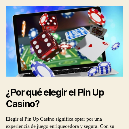
¿Por qué elegir el Pin Up
Casino?
Elegir el Pin Up Casino significa optar por una
experiencia de juego enriquecedora y segura. Con su