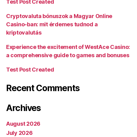
Test Post Created
Cryptovaluta bónuszok a Magyar Online
Casino-ban: mit érdemes tudnod a
kriptovalutás
Experience the excitement of WestAce Casino:
a comprehensive guide to games and bonuses
Test Post Created
Recent Comments
Archives
August 2026
July 2026