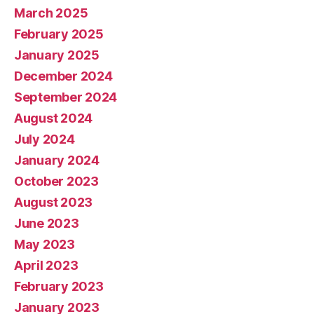
March 2025
February 2025
January 2025
December 2024
September 2024
August 2024
July 2024
January 2024
October 2023
August 2023
June 2023
May 2023
April 2023
February 2023
January 2023