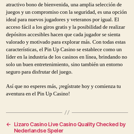
atractivo bono de bienvenida, una amplia selección de
juegos y un compromiso con la seguridad, es una opción
ideal para nuevos jugadores y veteranos por igual. El
acceso fácil a los giros gratis y la posibilidad de realizar
depósitos accesibles hacen que cada jugador se sienta
valorado y motivado para explorar más. Con todas estas
características, el Pin Up Casino se establece como un
líder en la industria de los casinos en línea, brindando no
solo un buen entretenimiento, sino también un entorno
seguro para disfrutar del juego.
Así que no esperes más, ¡regístrate hoy y comienza tu
aventura en el Pin Up Casino!
←
Lizaro Casino Live Casino Quality Checked by
Nederlandse Speler