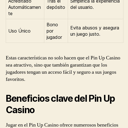
Acreditado
Tras el
Simplifica la experiencia
Automáticamen
depósito
del usuario.
te
Bono
Evita abusos y asegura
Uso Único
por
un juego justo.
jugador
Estas características no solo hacen que el Pin Up Casino
sea atractivo, sino que también garantizan que los
jugadores tengan un acceso fácil y seguro a sus juegos
favoritos.
Beneficios clave del Pin Up
Casino
Jugar en el Pin Up Casino ofrece numerosos beneficios