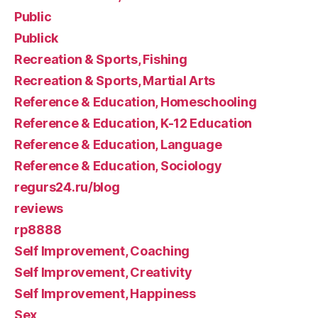
Public
Publick
Recreation & Sports, Fishing
Recreation & Sports, Martial Arts
Reference & Education, Homeschooling
Reference & Education, K-12 Education
Reference & Education, Language
Reference & Education, Sociology
regurs24.ru/blog
reviews
rp8888
Self Improvement, Coaching
Self Improvement, Creativity
Self Improvement, Happiness
Sex