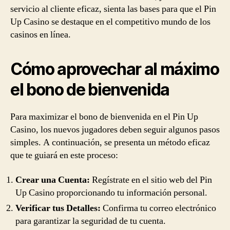
servicio al cliente eficaz, sienta las bases para que el Pin
Up Casino se destaque en el competitivo mundo de los
casinos en línea.
Cómo aprovechar al máximo
el bono de bienvenida
Para maximizar el bono de bienvenida en el Pin Up
Casino, los nuevos jugadores deben seguir algunos pasos
simples. A continuación, se presenta un método eficaz
que te guiará en este proceso:
Crear una Cuenta:
Regístrate en el sitio web del Pin
Up Casino proporcionando tu información personal.
Verificar tus Detalles:
Confirma tu correo electrónico
para garantizar la seguridad de tu cuenta.