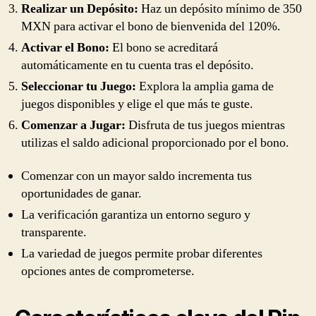
Realizar un Depósito:
Haz un depósito mínimo de 350
MXN para activar el bono de bienvenida del 120%.
Activar el Bono:
El bono se acreditará
automáticamente en tu cuenta tras el depósito.
Seleccionar tu Juego:
Explora la amplia gama de
juegos disponibles y elige el que más te guste.
Comenzar a Jugar:
Disfruta de tus juegos mientras
utilizas el saldo adicional proporcionado por el bono.
Comenzar con un mayor saldo incrementa tus
oportunidades de ganar.
La verificación garantiza un entorno seguro y
transparente.
La variedad de juegos permite probar diferentes
opciones antes de comprometerse.