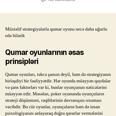
Müxtəlif strategiyalarla qumar oyunu necə daha uğurlu
edə bilərik
Qumar oyunlarının əsas
prinsipləri
Qumar oyunları, təkcə şansın deyil, həm də strategiyanın
birləşdiyi bir fəaliyyətdir. Hər oyunda müəyyən qaydalar
və şans faktorları var ki, bunlar oyunçunun nəticələrini
müəyyən edir. Məsələn, poker oyununda oyunçuların
strateji düşünməsi, rəqiblərinin davranışını oxuması
vacibdir. Bu cür oyunlar, oyunçuların həm də insan
psixologiyasını anlayaraq doğru qərarlar vermələrini