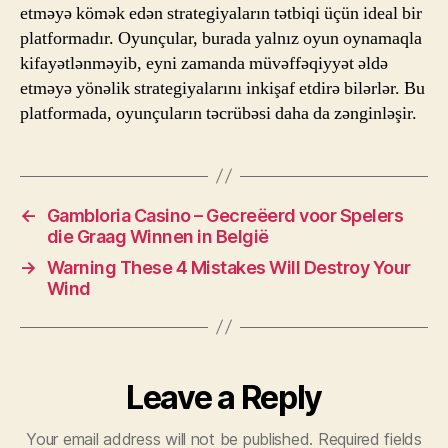
etməyə kömək edən strategiyaların tətbiqi üçün ideal bir
platformadır. Oyunçular, burada yalnız oyun oynamaqla
kifayətlənməyib, eyni zamanda müvəffəqiyyət əldə
etməyə yönəlik strategiyalarını inkişaf etdirə bilərlər. Bu
platformada, oyunçuların təcrübəsi daha da zənginləşir.
←
Gambloria Casino – Gecreëerd voor Spelers
die Graag Winnen in België
→
Warning These 4 Mistakes Will Destroy Your
Wind
Leave a Reply
Your email address will not be published.
Required fields