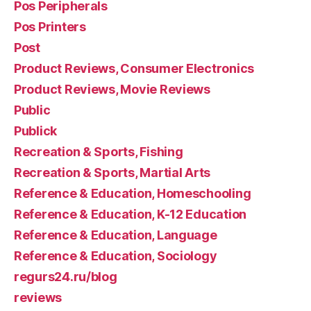
Pos Peripherals
Pos Printers
Post
Product Reviews, Consumer Electronics
Product Reviews, Movie Reviews
Public
Publick
Recreation & Sports, Fishing
Recreation & Sports, Martial Arts
Reference & Education, Homeschooling
Reference & Education, K-12 Education
Reference & Education, Language
Reference & Education, Sociology
regurs24.ru/blog
reviews