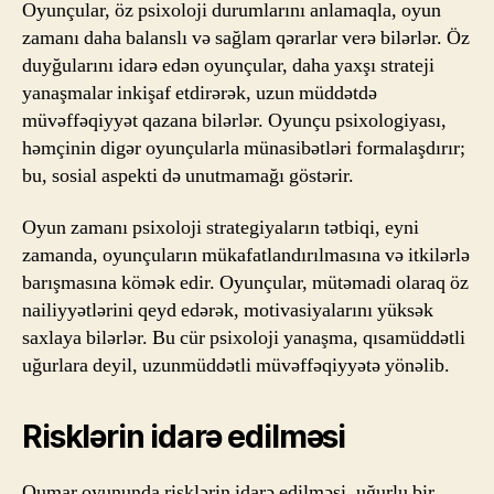
Oyunçular, öz psixoloji durumlarını anlamaqla, oyun
zamanı daha balanslı və sağlam qərarlar verə bilərlər. Öz
duyğularını idarə edən oyunçular, daha yaxşı strateji
yanaşmalar inkişaf etdirərək, uzun müddətdə
müvəffəqiyyət qazana bilərlər. Oyunçu psixologiyası,
həmçinin digər oyunçularla münasibətləri formalaşdırır;
bu, sosial aspekti də unutmamağı göstərir.
Oyun zamanı psixoloji strategiyaların tətbiqi, eyni
zamanda, oyunçuların mükafatlandırılmasına və itkilərlə
barışmasına kömək edir. Oyunçular, mütəmadi olaraq öz
nailiyyətlərini qeyd edərək, motivasiyalarını yüksək
saxlaya bilərlər. Bu cür psixoloji yanaşma, qısamüddətli
uğurlara deyil, uzunmüddətli müvəffəqiyyətə yönəlib.
Risklərin idarə edilməsi
Qumar oyununda risklərin idarə edilməsi, uğurlu bir