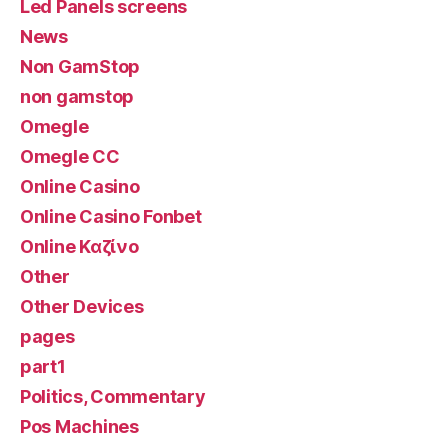
Led Panels screens
News
Non GamStop
non gamstop
Omegle
Omegle CC
Online Casino
Online Casino Fonbet
Online Καζίνο
Other
Other Devices
pages
part1
Politics, Commentary
Pos Machines