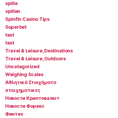
spille
spillen
Spinfin Casino Tips
Superbet
test
text
Travel & Leisure, Destinations
Travel & Leisure, Outdoors
Uncategorized
Weighing Scales
Αθλητικά Στοιχήματα
στοιχηματικες
Новости Криптовалют
Новости Форекс
Финтех