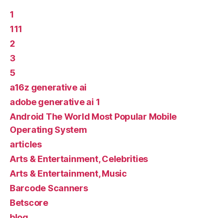
1
111
2
3
5
a16z generative ai
adobe generative ai 1
Android The World Most Popular Mobile
Operating System
articles
Arts & Entertainment, Celebrities
Arts & Entertainment, Music
Barcode Scanners
Betscore
blog