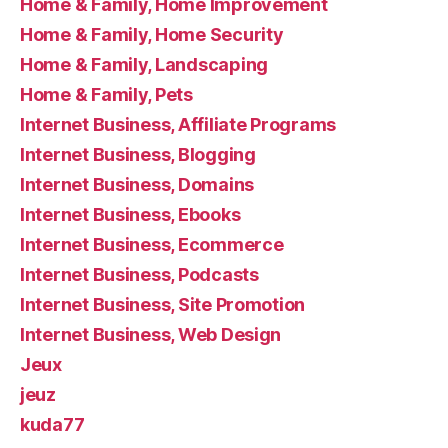
Home & Family, Home Improvement
Home & Family, Home Security
Home & Family, Landscaping
Home & Family, Pets
Internet Business, Affiliate Programs
Internet Business, Blogging
Internet Business, Domains
Internet Business, Ebooks
Internet Business, Ecommerce
Internet Business, Podcasts
Internet Business, Site Promotion
Internet Business, Web Design
Jeux
jeuz
kuda77