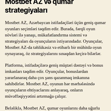
Mostbet AZ və qumar
strategiyaları
Mostbet AZ, Azərbaycan istifadəçiləri üçün geniş qumar
oyunları seçimləri təqdim edir. Burada, fərqli oyun
növləri ilə yanaşı, mükafatlandırma sistemi və
strategiyaları da oyunçuların ixtiyarındadır. Oyunçular,
Mostbet AZ-da təhlükəsiz və etibarlı bir mühitdə oyun
oynayaraq, öz strategiyalarını sınaqdan keçirə bilərlər.
Platforma, istifadəçilərə geniş müştəri dəstəyi və bonus
imkanları təqdim edir. Oyunçular, bonuslardan
yararlanaraq daha çox şans qazanmaq imkanına
sahibdirlər. Mostbet AZ, oyunun hər mərhələsində
oyunçuların ehtiyaclarını anlayaraq, onların
müvəffəqiyyətini artırmağa çalışır.
Beləliklə, Mostbet AZ, qumar oyunlarını daha uğurlu