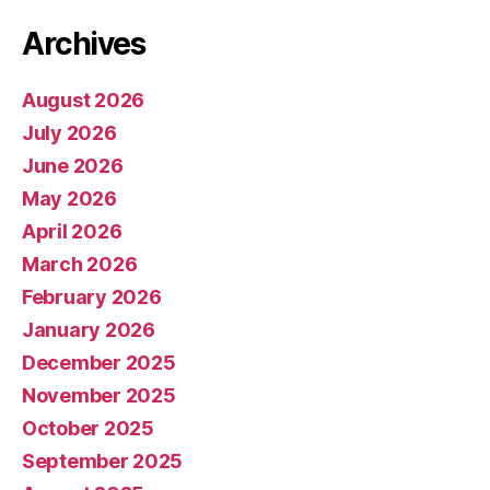
Archives
August 2026
July 2026
June 2026
May 2026
April 2026
March 2026
February 2026
January 2026
December 2025
November 2025
October 2025
September 2025