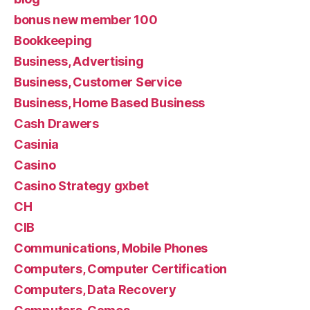
bonus new member 100
Bookkeeping
Business, Advertising
Business, Customer Service
Business, Home Based Business
Cash Drawers
Casinia
Casino
Casino Strategy gxbet
CH
CIB
Communications, Mobile Phones
Computers, Computer Certification
Computers, Data Recovery