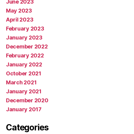
June 2023
May 2023
April 2023
February 2023
January 2023
December 2022
February 2022
January 2022
October 2021
March 2021
January 2021
December 2020
January 2017
Categories