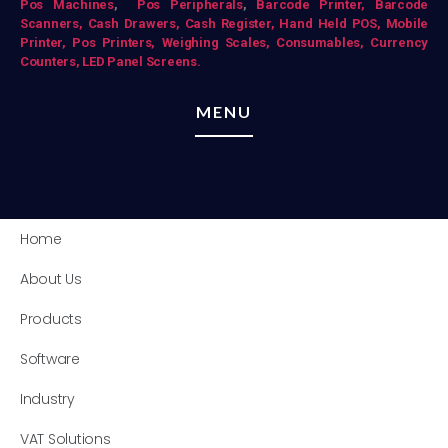
Pos Mac
hines
,
Pos Peripherals
,
Barcode Printer,
Barcode
Scanners,
Cash Drawers,
Cash Register,
Hand Held POS,
Mobile
Printer,
Pos Printers,
Weighing Scales,
Consumables,
Currency
Counters,
LED Panel Screens.
MENU
Home
About Us
Products
Software
Industry
VAT Solutions