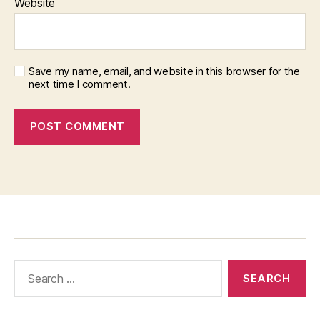
Website
Save my name, email, and website in this browser for the
next time I comment.