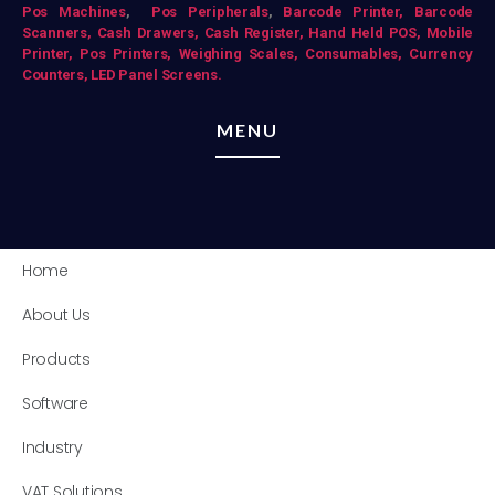
Pos Mac
hines
,
Pos Peripherals
,
Barcode Printer,
Barcode
Scanners,
Cash Drawers,
Cash Register,
Hand Held POS,
Mobile
Printer,
Pos Printers,
Weighing Scales,
Consumables,
Currency
Counters,
LED Panel Screens.
MENU
Home
About Us
Products
Software
Industry
VAT Solutions