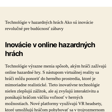
Technológie v hazardných hrách Ako sú inovácie
revolučné pre budúcnosť zábavy
Inovácie v online hazardných
hrách
Technológie výrazne menia spôsob, akým hráči zažívajú
online hazardné hry. S nástupom virtuálnej reality sa
hráči môžu ponoriť do herného prostredia, ktoré je
mimoriadne realistické. Tieto inovatívne technológie
nielen zlepšujú zážitok, ale aj zvyšujú interaktivitu a
ponúkajú hráčom väčšiu voľnosť v herných
možnostiach. Nové platformy využívajú VR headsety,
ktoré umožňujú hráčom pohybovať sa v trojrozmernom