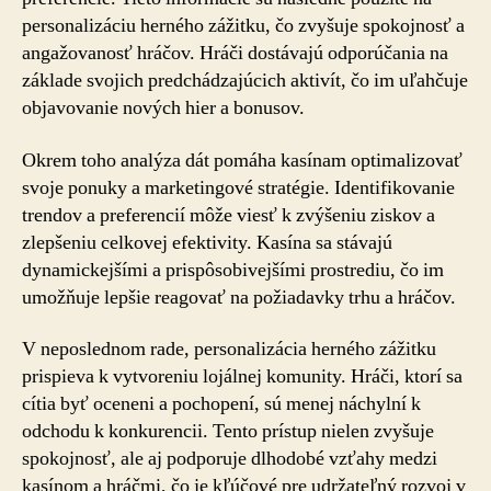
personalizáciu herného zážitku, čo zvyšuje spokojnosť a
angažovanosť hráčov. Hráči dostávajú odporúčania na
základe svojich predchádzajúcich aktivít, čo im uľahčuje
objavovanie nových hier a bonusov.
Okrem toho analýza dát pomáha kasínam optimalizovať
svoje ponuky a marketingové stratégie. Identifikovanie
trendov a preferencií môže viesť k zvýšeniu ziskov a
zlepšeniu celkovej efektivity. Kasína sa stávajú
dynamickejšími a prispôsobivejšími prostrediu, čo im
umožňuje lepšie reagovať na požiadavky trhu a hráčov.
V neposlednom rade, personalizácia herného zážitku
prispieva k vytvoreniu lojálnej komunity. Hráči, ktorí sa
cítia byť oceneni a pochopení, sú menej náchylní k
odchodu k konkurencii. Tento prístup nielen zvyšuje
spokojnosť, ale aj podporuje dlhodobé vzťahy medzi
kasínom a hráčmi, čo je kľúčové pre udržateľný rozvoj v