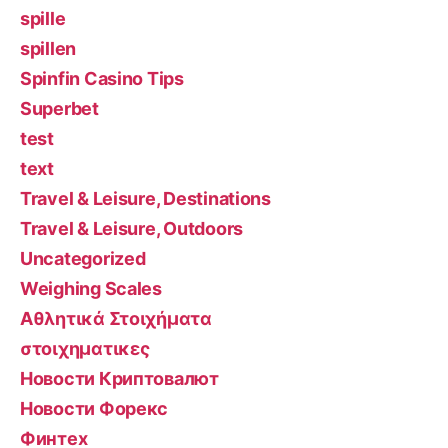
spille
spillen
Spinfin Casino Tips
Superbet
test
text
Travel & Leisure, Destinations
Travel & Leisure, Outdoors
Uncategorized
Weighing Scales
Αθλητικά Στοιχήματα
στοιχηματικες
Новости Криптовалют
Новости Форекс
Финтех