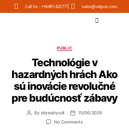
Call Us - +96891423777
sales@vatpos.com
PUBLIC
Technológie v
hazardných hrách Ako
sú inovácie revolučné
pre budúcnosť zábavy
By
tdywahyudi
15/06/2026
No Comments