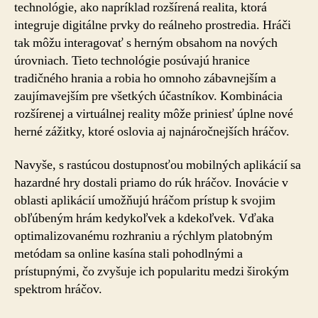
technológie, ako napríklad rozšírená realita, ktorá
integruje digitálne prvky do reálneho prostredia. Hráči
tak môžu interagovať s herným obsahom na nových
úrovniach. Tieto technológie posúvajú hranice
tradičného hrania a robia ho omnoho zábavnejším a
zaujímavejším pre všetkých účastníkov. Kombinácia
rozšírenej a virtuálnej reality môže priniesť úplne nové
herné zážitky, ktoré oslovia aj najnáročnejších hráčov.
Navyše, s rastúcou dostupnosťou mobilných aplikácií sa
hazardné hry dostali priamo do rúk hráčov. Inovácie v
oblasti aplikácií umožňujú hráčom prístup k svojim
obľúbeným hrám kedykoľvek a kdekoľvek. Vďaka
optimalizovanému rozhraniu a rýchlym platobným
metódam sa online kasína stali pohodlnými a
prístupnými, čo zvyšuje ich popularitu medzi širokým
spektrom hráčov.