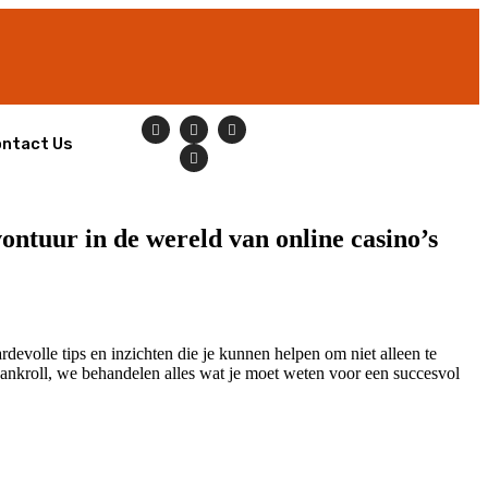
ntact Us
ontuur in de wereld van online casino’s
rdevolle tips en inzichten die je kunnen helpen om niet alleen te
 bankroll, we behandelen alles wat je moet weten voor een succesvol