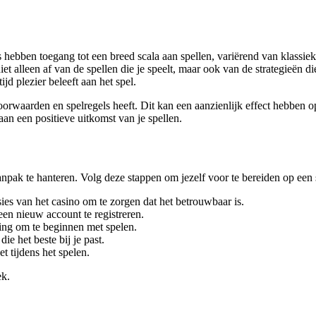
hebben toegang tot een breed scala aan spellen, variërend van klassieke
t alleen af van de spellen die je speelt, maar ook van de strategieën die
ijd plezier beleeft aan het spel.
voorwaarden en spelregels heeft. Dit kan een aanzienlijk effect hebben 
aan een positieve uitkomst van je spellen.
anpak te hanteren. Volg deze stappen om jezelf voor te bereiden op een
sies van het casino om te zorgen dat het betrouwbaar is.
een nieuw account te registreren.
ing om te beginnen met spelen.
e het beste bij je past.
t tijdens het spelen.
ek.