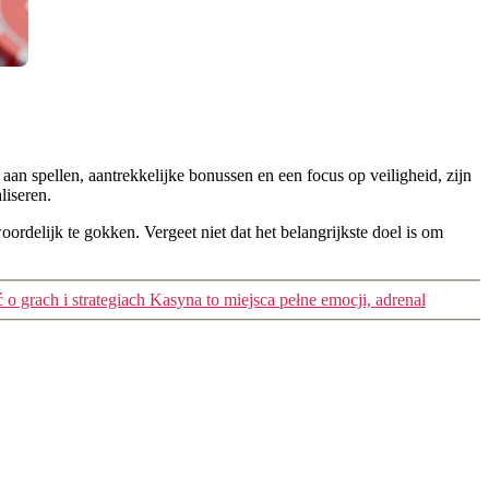
an spellen, aantrekkelijke bonussen en een focus op veiligheid, zijn
liseren.
oordelijk te gokken. Vergeet niet dat het belangrijkste doel is om
o grach i strategiach Kasyna to miejsca pełne emocji, adrenal