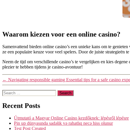
Waarom kiezen voor een online casino?
Samenvattend bieden online casino’s een unieke kans om te genieten va
ze een populaire keuze voor veel spelers. Door de juiste strategieën t
Neem de tijd om verschillende casino’s te vergelijken en kies degene d
plezier te hebben tijdens je casino-avontuur!
←
Navigating responsible gaming Essential tips for a safe casino exp
Recent Posts
Útmutató a Magyar Online Casino kezdőknek: lépésről lépésre
Pin up dünyasında sadəlik və rahatlıq necə hiss olunur
Test Post Created