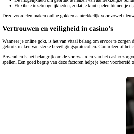
De mogelijkheid om gebruik te maken van aantrekkelijke bonus
Flexibele inzetmogelijkheden, zodat je kunt spelen binnen je ei
Deze voordelen maken online gokken aantrekkelijk voor zowel nieuwe a
Vertrouwen en veiligheid in casino’s
Wanneer je online gokt, is het van vitaal belang om ervoor te zorgen d
gebruik maken van sterke beveiligingsprotocollen. Controleer of het 
Bovendien is het belangrijk om de voorwaarden van het casino zorgvu
spellen. Een goed begrip van deze factoren helpt je beter voorbereid