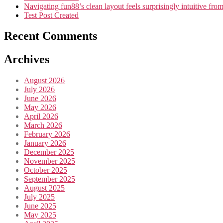
Navigating fun88’s clean layout feels surprisingly intuitive from 
Test Post Created
Recent Comments
Archives
August 2026
July 2026
June 2026
May 2026
April 2026
March 2026
February 2026
January 2026
December 2025
November 2025
October 2025
September 2025
August 2025
July 2025
June 2025
May 2025