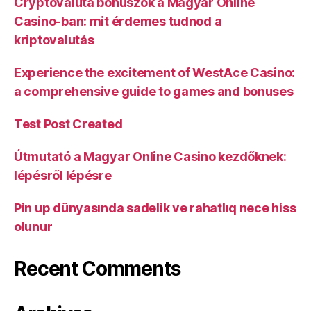
Cryptovaluta bónuszok a Magyar Online
Casino-ban: mit érdemes tudnod a
kriptovalutás
Experience the excitement of WestAce Casino:
a comprehensive guide to games and bonuses
Test Post Created
Útmutató a Magyar Online Casino kezdőknek:
lépésről lépésre
Pin up dünyasında sadəlik və rahatlıq necə hiss
olunur
Recent Comments