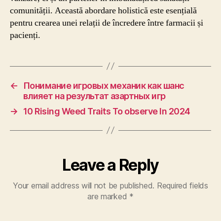
comunității. Această abordare holistică este esențială
pentru crearea unei relații de încredere între farmacii și
pacienți.
←
Понимание игровых механик как шанс
влияет на результат азартных игр
→
10 Rising Weed Traits To observe In 2024
Leave a Reply
Your email address will not be published.
Required fields
are marked
*