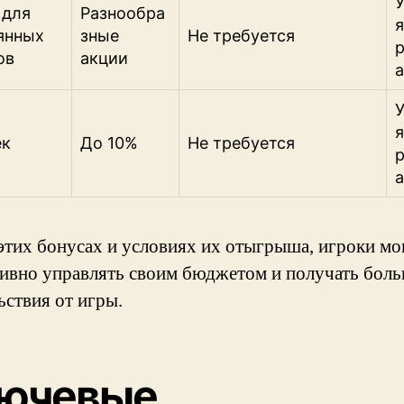
 для
Разнообра
я
янных
зные
Не требуется
ов
акции
я
ек
До 10%
Не требуется
 этих бонусах и условиях их отыгрыша, игроки мо
ивно управлять своим бюджетом и получать бол
ьствия от игры.
ючевые