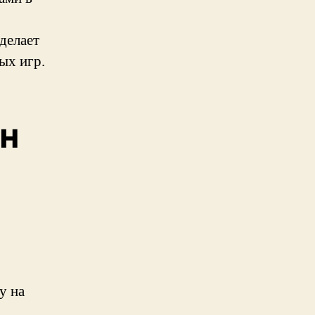
делает
ых игр.
ин
у на