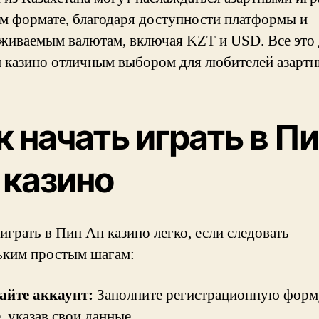
м формате, благодаря доступности платформы и
живаемым валютам, включая KZT и USD. Все это 
 казино отличным выбором для любителей азартн
к начать играть в П
 казино
играть в Пин Ап казино легко, если следовать
ьким простым шагам:
айте аккаунт:
Заполните регистрационную форм
, указав свои данные.