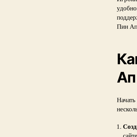
удобно
поддер
Пин Ап
Ка
Ап
Начать 
нескол
Созд
сайте