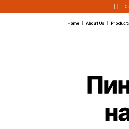
Ca
Home
About Us
Product
Пин
на