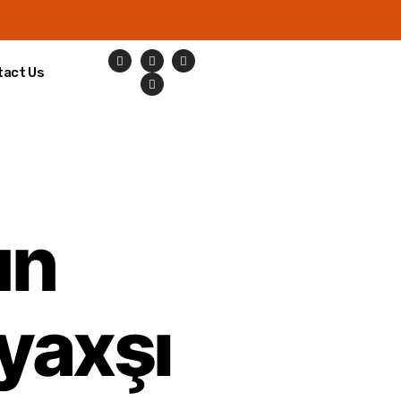
tact Us
un
 yaxşı