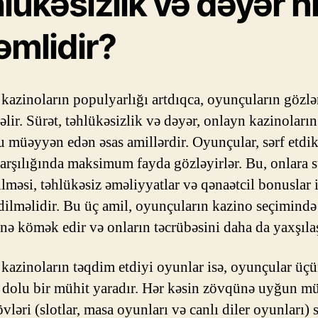
lükəsizlik və dəyər n
əmlidir?
kazinoların populyarlığı artdıqca, oyunçuların gözlən
əlir. Sürət, təhlükəsizlik və dəyər, onlayn kazinoların
 müəyyən edən əsas amillərdir. Oyunçular, sərf etdik
arşılığında maksimum fayda gözləyirlər. Bu, onlara s
ilməsi, təhlükəsiz əməliyyatlar və qənaətcil bonuslar i
dilməlidir. Bu üç amil, oyunçuların kazino seçimində
nə kömək edir və onların təcrübəsini daha da yaxşılaş
kazinoların təqdim etdiyi oyunlar isə, oyunçular üç
 dolu bir mühit yaradır. Hər kəsin zövqünə uyğun mü
vləri (slotlar, masa oyunları və canlı diler oyunları)