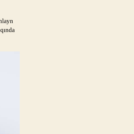
onlayn
qqında