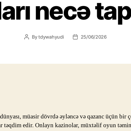
arı necə ta
By
tdywahyudi
25/06/2026
dünyası, müasir dövrdə əyləncə və qazanc üçün bir 
r təqdim edir. Onlayn kazinolar, müxtəlif oyun təmin