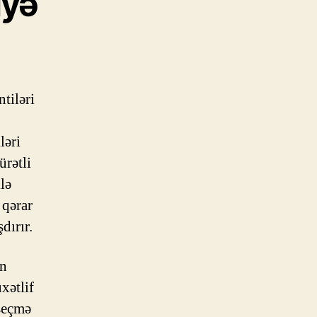
iyə
tiləri
ləri
ürətli
lə
 qərar
dırır.
ün
xətlif
 seçmə