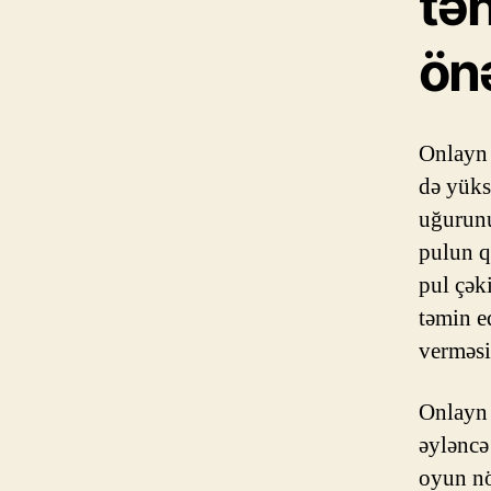
təh
ön
Onlayn 
də yüks
uğurunu
pulun q
pul çək
təmin e
verməsi
Onlayn 
əyləncə
oyun nö