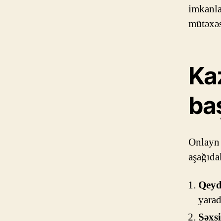
imkanla
mütəxəs
Ka
ba
Onlayn 
aşağıda
Qeyd
yarad
Şəxsi