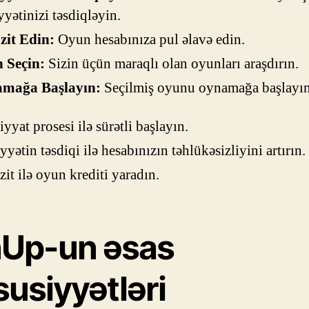
yyətinizi təsdiqləyin.
zit Edin:
Oyun hesabınıza pul əlavə edin.
 Seçin:
Sizin üçün maraqlı olan oyunları araşdırın.
mağa Başlayın:
Seçilmiş oyunu oynamağa başlayın
yyat prosesi ilə sürətli başlayın.
yyətin təsdiqi ilə hesabınızın təhlükəsizliyini artırın.
it ilə oyun krediti yaradın.
nUp-un əsas
usiyyətləri