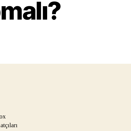
pmalı?
çox
atçıları