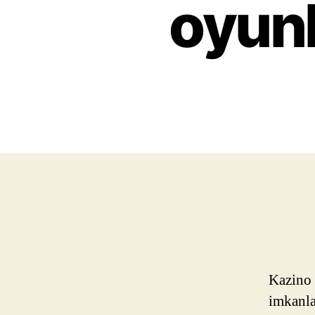
oyunl
Kazino 
imkanla