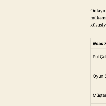
Onlayn 
mükəmmə
xüsusiy
Əsas 
Pul Çək
Oyun 
Müştər