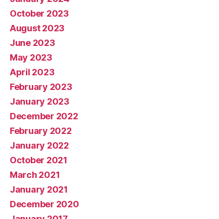
October 2023
August 2023
June 2023
May 2023
April 2023
February 2023
January 2023
December 2022
February 2022
January 2022
October 2021
March 2021
January 2021
December 2020
January 2017