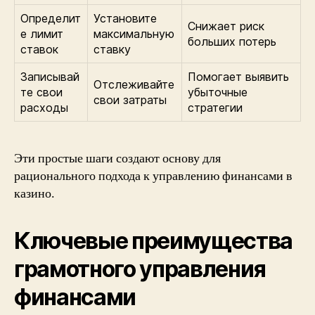
Определит
Установите
Снижает риск
е лимит
максимальную
больших потерь
ставок
ставку
Записывай
Помогает выявить
Отслеживайте
те свои
убыточные
свои затраты
расходы
стратегии
Эти простые шаги создают основу для
рационального подхода к управлению финансами в
казино.
Ключевые преимущества
грамотного управления
финансами