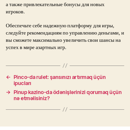
а также привлекательные бонусы для новых
игроков.
Обеспечьте себе надежную платформу для игры,
следуйте рекомендациям по управлению деньгами, и
вы сможете максимально увеличить свои шансы на
успех в мире азартных игр.
←
Pinco-da rulet: şansınızı artırmaq üçün
ipucları
→
Pinup kazino-da ödənişlərinizi qorumaq üçün
nə etməlisiniz?