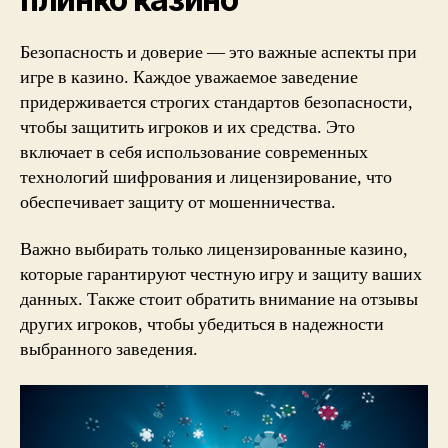
Безопасность и доверие — это важные аспекты при
игре в казино. Каждое уважаемое заведение
придерживается строгих стандартов безопасности,
чтобы защитить игроков и их средства. Это
включает в себя использование современных
технологий шифрования и лицензирование, что
обеспечивает защиту от мошенничества.
Важно выбирать только лицензированные казино,
которые гарантируют честную игру и защиту ваших
данных. Также стоит обратить внимание на отзывы
других игроков, чтобы убедиться в надежности
выбранного заведения.