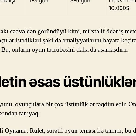
əkilişi
1-3 gün
3-5 gün
maksimu
10,000$
akı cədvəldən göründüyü kimi, müxtəlif ödəniş meto
çular istədikləri şəkildə əməliyyatlarını həyata keçir
. Bu, onların oyun təcrübəsini daha da asanlaşdırır.
etin əsas üstünlüklər
yunu, oyunçulara bir çox üstünlüklər təqdim edir. On
xından tanıyaq:
li Oynama: Rulet, sürətli oyun teması ilə tanınır, bu 