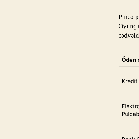
Pinco p
Oyunçul
cədvəld
Ödəni
Kredit
Elektr
Pulqabı