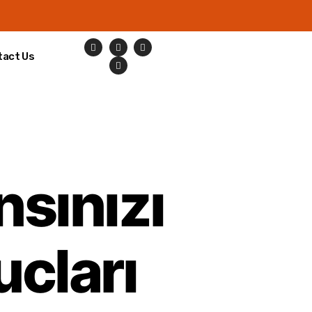
tact Us
nsınızı
ucları