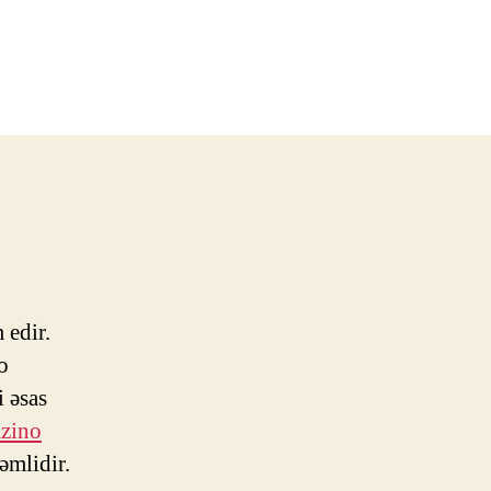
 edir.
o
i əsas
azino
əmlidir.