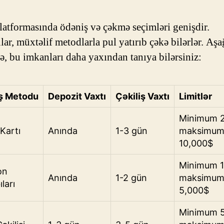
latformasında ödəniş və çəkmə seçimləri genişdir.
ar, müxtəlif metodlarla pul yatırıb çəkə bilərlər. Aşa
ə, bu imkanları daha yaxından tanıya bilərsiniz:
ş Metodu
Depozit Vaxtı
Çəkiliş Vaxtı
Limitlər
Minimum 2
 Kartı
Anında
1-3 gün
maksimu
10,000$
Minimum 1
on
Anında
1-2 gün
maksimu
ları
5,000$
Minimum 5