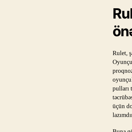
Ru
ön
Rulet, 
Oyunçul
proqnoz
oyunçul
pulları
təcrübə
üçün do
lazımdır
Buna gö