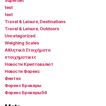
Superbet
test
text
Travel & Leisure, Destinations
Travel & Leisure, Outdoors
Uncategorized
Weighing Scales
Αθλητικά Στοιχήματα
στοιχηματικες
Новости Криптовалют
Новости Форекс
Финтех
Форекс Брокеры
Форекс Брокеры56