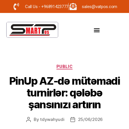
Call Us - +96891423777
sales@vatpos.com
PUBLIC
PinUp AZ-də mütəmadi
turnirlər: qələbə
şansınızı artırın
By
tdywahyudi
25/06/2026