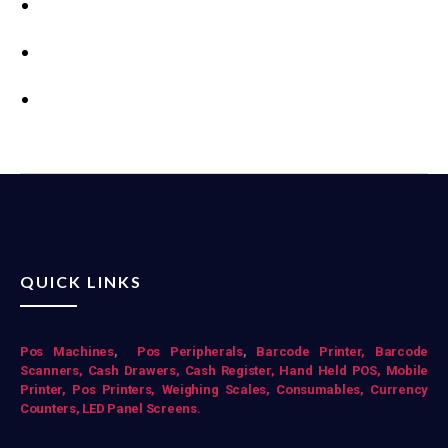
QUICK LINKS
Pos Mac
hines
,
Pos Peripherals
,
Barcode Printer,
Barcode
Scanners,
Cash Drawers,
Cash Register,
Hand Held POS,
Mobile
Printer,
Pos Printers,
Weighing Scales,
Consumables,
Currency
Counters,
LED Panel Screens.