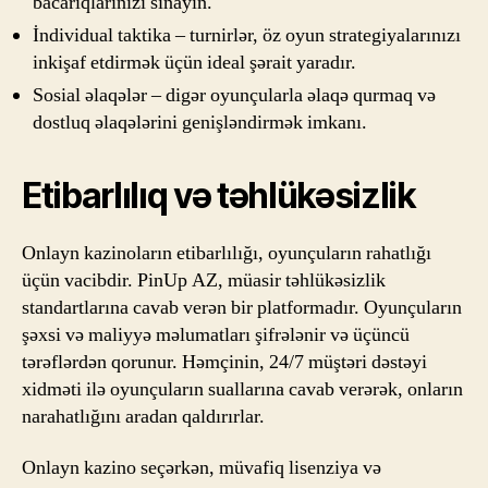
bacarıqlarınızı sınayın.
İndividual taktika – turnirlər, öz oyun strategiyalarınızı
inkişaf etdirmək üçün ideal şərait yaradır.
Sosial əlaqələr – digər oyunçularla əlaqə qurmaq və
dostluq əlaqələrini genişləndirmək imkanı.
Etibarlılıq və təhlükəsizlik
Onlayn kazinoların etibarlılığı, oyunçuların rahatlığı
üçün vacibdir. PinUp AZ, müasir təhlükəsizlik
standartlarına cavab verən bir platformadır. Oyunçuların
şəxsi və maliyyə məlumatları şifrələnir və üçüncü
tərəflərdən qorunur. Həmçinin, 24/7 müştəri dəstəyi
xidməti ilə oyunçuların suallarına cavab verərək, onların
narahatlığını aradan qaldırırlar.
Onlayn kazino seçərkən, müvafiq lisenziya və