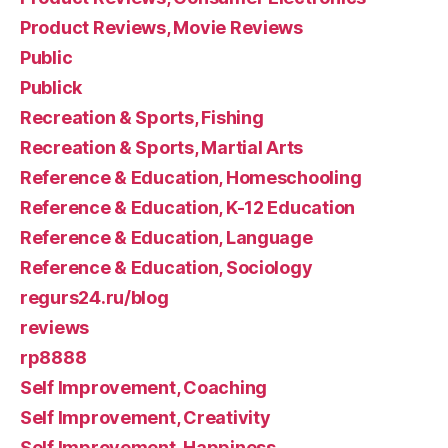
Product Reviews, Movie Reviews
Public
Publick
Recreation & Sports, Fishing
Recreation & Sports, Martial Arts
Reference & Education, Homeschooling
Reference & Education, K-12 Education
Reference & Education, Language
Reference & Education, Sociology
regurs24.ru/blog
reviews
rp8888
Self Improvement, Coaching
Self Improvement, Creativity
Self Improvement, Happiness