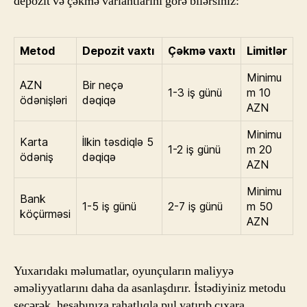
depozit və çəkmə variantlarını görə bilərsiniz:
Metod
Depozit vaxtı
Çəkmə vaxtı
Limitlər
Minimu
AZN
Bir neçə
1-3 iş günü
m 10
ödənişləri
dəqiqə
AZN
Minimu
Karta
İlkin təsdiqlə 5
1-2 iş günü
m 20
ödəniş
dəqiqə
AZN
Minimu
Bank
1-5 iş günü
2-7 iş günü
m 50
köçürməsi
AZN
Yuxarıdakı məlumatlar, oyunçuların maliyyə
əməliyyatlarını daha da asanlaşdırır. İstədiyiniz metodu
seçərək, hesabınıza rahatlıqla pul yatırıb çıxara