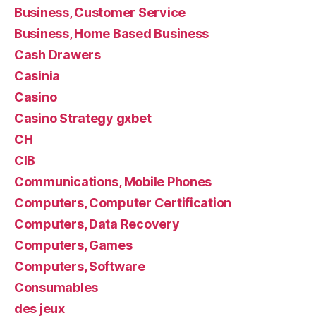
Business, Customer Service
Business, Home Based Business
Cash Drawers
Casinia
Casino
Casino Strategy gxbet
CH
CIB
Communications, Mobile Phones
Computers, Computer Certification
Computers, Data Recovery
Computers, Games
Computers, Software
Consumables
des jeux