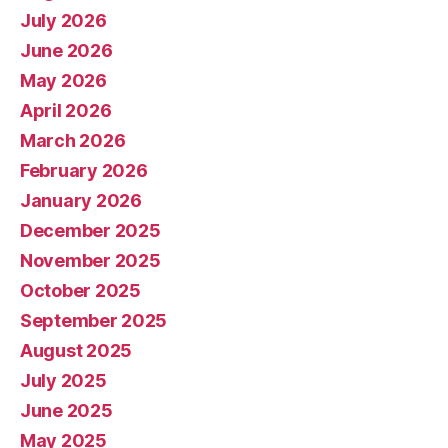
July 2026
June 2026
May 2026
April 2026
March 2026
February 2026
January 2026
December 2025
November 2025
October 2025
September 2025
August 2025
July 2025
June 2025
May 2025