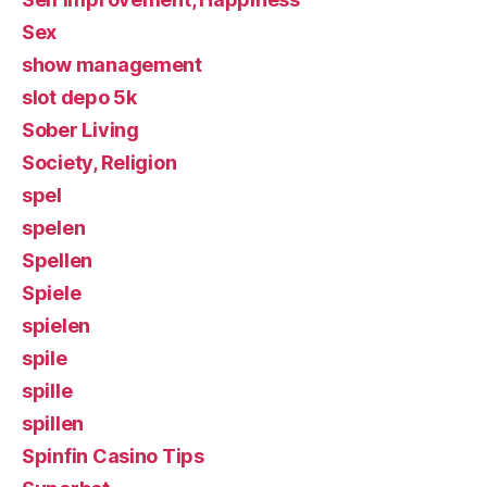
Sex
show management
slot depo 5k
Sober Living
Society, Religion
spel
spelen
Spellen
Spiele
spielen
spile
spille
spillen
Spinfin Casino Tips