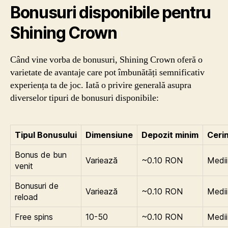
Bonusuri disponibile pentru
Shining Crown
Când vine vorba de bonusuri, Shining Crown oferă o
varietate de avantaje care pot îmbunătăți semnificativ
experiența ta de joc. Iată o privire generală asupra
diverselor tipuri de bonusuri disponibile:
Tipul Bonusului
Dimensiune
Depozit minim
Cerin
Bonus de bun
Variează
~0.10 RON
Medii
venit
Bonusuri de
Variează
~0.10 RON
Medii
reload
Free spins
10-50
~0.10 RON
Medii