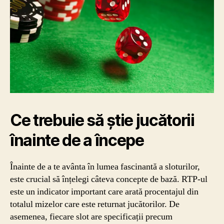
Ce trebuie să știe jucătorii
înainte de a începe
Înainte de a te avânta în lumea fascinantă a sloturilor,
este crucial să înțelegi câteva concepte de bază. RTP-ul
este un indicator important care arată procentajul din
totalul mizelor care este returnat jucătorilor. De
asemenea, fiecare slot are specificații precum