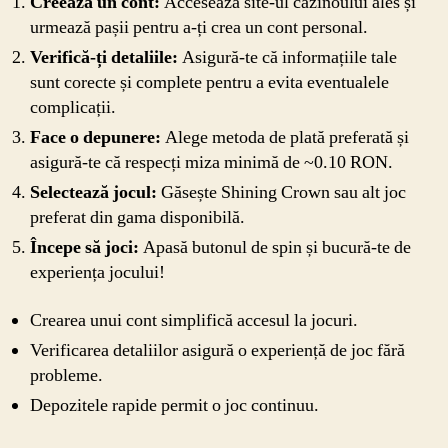
Creează un cont:
Accesează site-ul cazinoului ales și
urmează pașii pentru a-ți crea un cont personal.
Verifică-ți detaliile:
Asigură-te că informațiile tale
sunt corecte și complete pentru a evita eventualele
complicații.
Face o depunere:
Alege metoda de plată preferată și
asigură-te că respecți miza minimă de ~0.10 RON.
Selectează jocul:
Găsește Shining Crown sau alt joc
preferat din gama disponibilă.
Începe să joci:
Apasă butonul de spin și bucură-te de
experiența jocului!
Crearea unui cont simplifică accesul la jocuri.
Verificarea detaliilor asigură o experiență de joc fără
probleme.
Depozitele rapide permit o joc continuu.