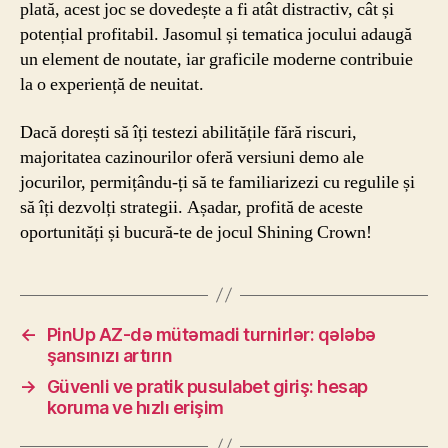
plată, acest joc se dovedește a fi atât distractiv, cât și
potențial profitabil. Jasomul și tematica jocului adaugă
un element de noutate, iar graficile moderne contribuie
la o experiență de neuitat.
Dacă dorești să îți testezi abilitățile fără riscuri,
majoritatea cazinourilor oferă versiuni demo ale
jocurilor, permițându-ți să te familiarizezi cu regulile și
să îți dezvolți strategii. Așadar, profită de aceste
oportunități și bucură-te de jocul Shining Crown!
←
PinUp AZ-də mütəmadi turnirlər: qələbə
şansınızı artırın
→
Güvenli ve pratik pusulabet giriş: hesap
koruma ve hızlı erişim