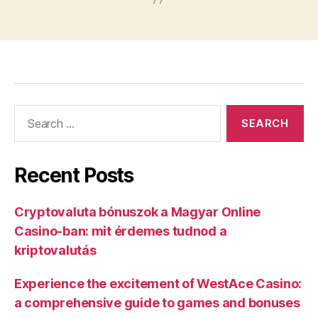
Recent Posts
Cryptovaluta bónuszok a Magyar Online
Casino-ban: mit érdemes tudnod a
kriptovalutás
Experience the excitement of WestAce Casino:
a comprehensive guide to games and bonuses