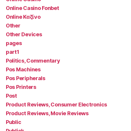
Online Casino Fonbet
Online Καζίνο
Other
Other Devices
pages
part1
Politics, Commentary
Pos Machines
Pos Peripherals
Pos Printers
Post
Product Reviews, Consumer Electronics
Product Reviews, Movie Reviews
Public
Publick