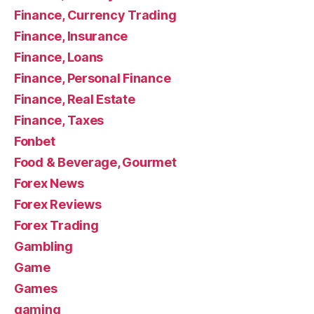
Finance, Currency Trading
Finance, Insurance
Finance, Loans
Finance, Personal Finance
Finance, Real Estate
Finance, Taxes
Fonbet
Food & Beverage, Gourmet
Forex News
Forex Reviews
Forex Trading
Gambling
Game
Games
gaming