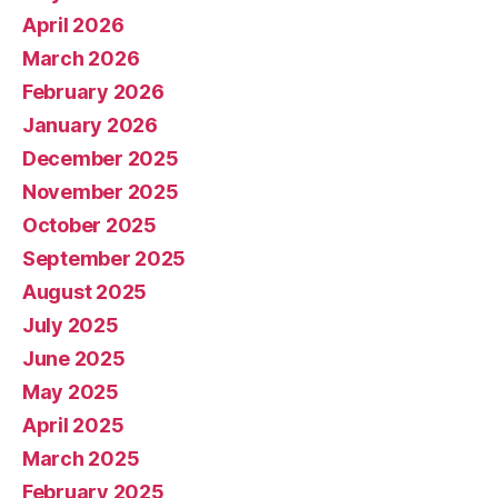
April 2026
March 2026
February 2026
January 2026
December 2025
November 2025
October 2025
September 2025
August 2025
July 2025
June 2025
May 2025
April 2025
March 2025
February 2025