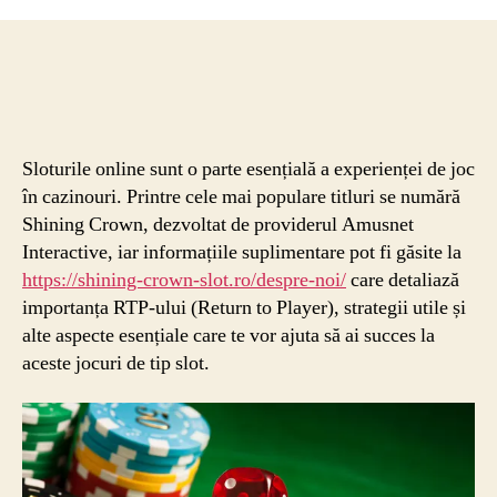
Sloturile online sunt o parte esențială a experienței de joc
în cazinouri. Printre cele mai populare titluri se numără
Shining Crown, dezvoltat de providerul Amusnet
Interactive, iar informațiile suplimentare pot fi găsite la
https://shining-crown-slot.ro/despre-noi/
care detaliază
importanța RTP-ului (Return to Player), strategii utile și
alte aspecte esențiale care te vor ajuta să ai succes la
aceste jocuri de tip slot.