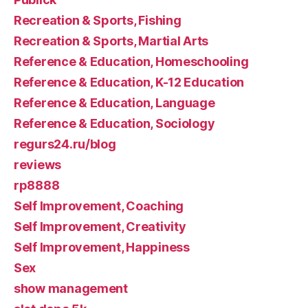
Recreation & Sports, Fishing
Recreation & Sports, Martial Arts
Reference & Education, Homeschooling
Reference & Education, K-12 Education
Reference & Education, Language
Reference & Education, Sociology
regurs24.ru/blog
reviews
rp8888
Self Improvement, Coaching
Self Improvement, Creativity
Self Improvement, Happiness
Sex
show management