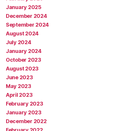
January 2025
December 2024
September 2024
August 2024
July 2024
January 2024
October 2023
August 2023
June 2023
May 2023
April 2023
February 2023
January 2023
December 2022
February 2022