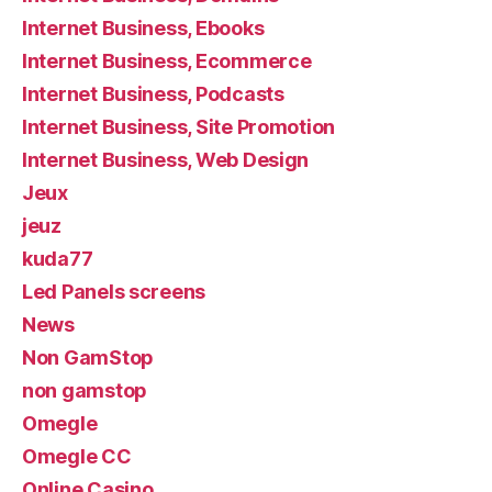
Internet Business, Ebooks
Internet Business, Ecommerce
Internet Business, Podcasts
Internet Business, Site Promotion
Internet Business, Web Design
Jeux
jeuz
kuda77
Led Panels screens
News
Non GamStop
non gamstop
Omegle
Omegle CC
Online Casino