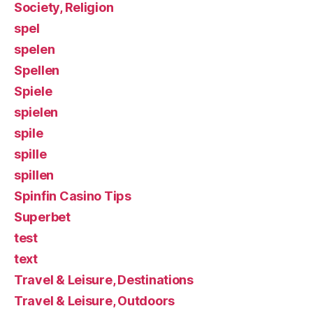
Society, Religion
spel
spelen
Spellen
Spiele
spielen
spile
spille
spillen
Spinfin Casino Tips
Superbet
test
text
Travel & Leisure, Destinations
Travel & Leisure, Outdoors