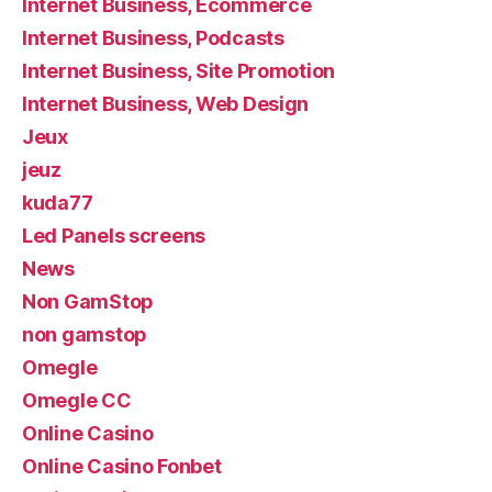
Internet Business, Ecommerce
Internet Business, Podcasts
Internet Business, Site Promotion
Internet Business, Web Design
Jeux
jeuz
kuda77
Led Panels screens
News
Non GamStop
non gamstop
Omegle
Omegle CC
Online Casino
Online Casino Fonbet