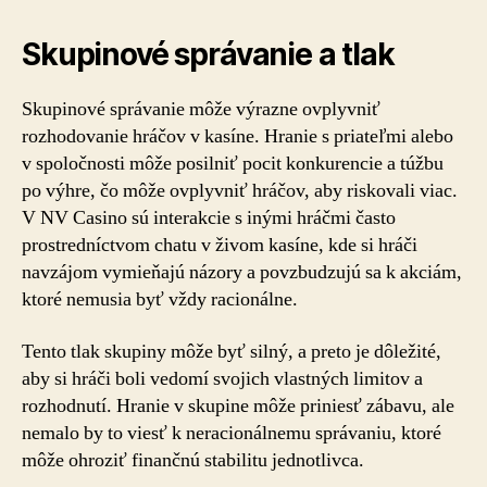
Skupinové správanie a tlak
Skupinové správanie môže výrazne ovplyvniť
rozhodovanie hráčov v kasíne. Hranie s priateľmi alebo
v spoločnosti môže posilniť pocit konkurencie a túžbu
po výhre, čo môže ovplyvniť hráčov, aby riskovali viac.
V NV Casino sú interakcie s inými hráčmi často
prostredníctvom chatu v živom kasíne, kde si hráči
navzájom vymieňajú názory a povzbudzujú sa k akciám,
ktoré nemusia byť vždy racionálne.
Tento tlak skupiny môže byť silný, a preto je dôležité,
aby si hráči boli vedomí svojich vlastných limitov a
rozhodnutí. Hranie v skupine môže priniesť zábavu, ale
nemalo by to viesť k neracionálnemu správaniu, ktoré
môže ohroziť finančnú stabilitu jednotlivca.