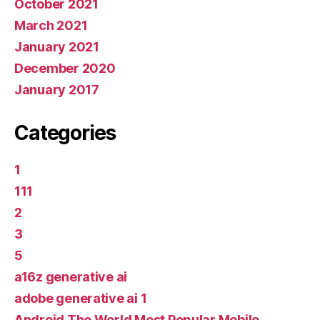
October 2021
March 2021
January 2021
December 2020
January 2017
Categories
1
111
2
3
5
a16z generative ai
adobe generative ai 1
Android The World Most Popular Mobile