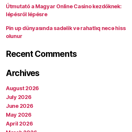
Útmutató a Magyar Online Casino kezdőknek:
lépésről lépésre
Pin up dünyasında sadəlik və rahatlıq necə hiss
olunur
Recent Comments
Archives
August 2026
July 2026
June 2026
May 2026
April 2026