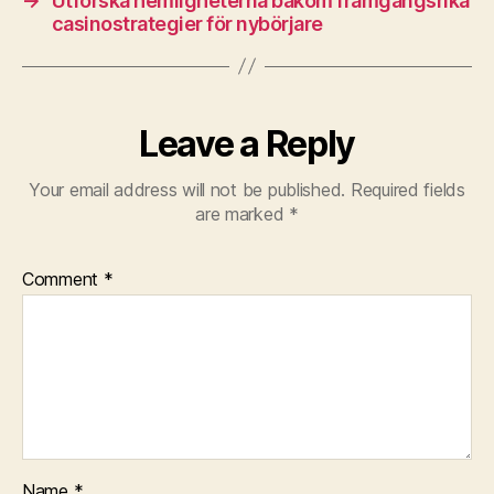
→
Utforska hemligheterna bakom framgångsrika
casinostrategier för nybörjare
Leave a Reply
Your email address will not be published.
Required fields
are marked
*
Comment
*
Name
*