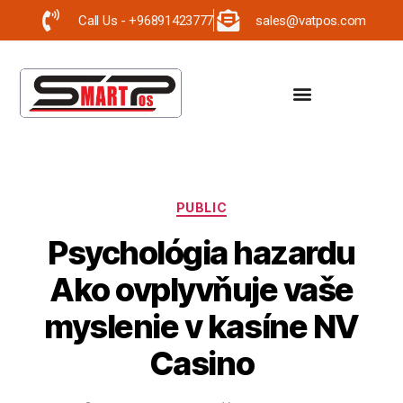
Call Us - +96891423777
sales@vatpos.com
PUBLIC
Psychológia hazardu
Ako ovplyvňuje vaše
myslenie v kasíne NV
Casino