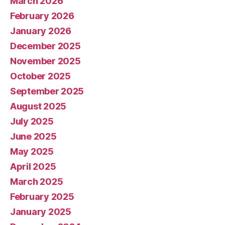
March 2026
February 2026
January 2026
December 2025
November 2025
October 2025
September 2025
August 2025
July 2025
June 2025
May 2025
April 2025
March 2025
February 2025
January 2025