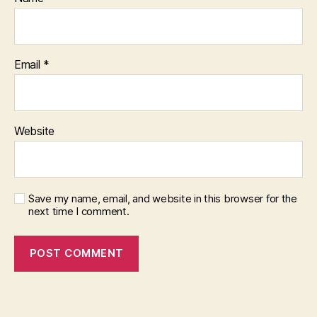
Email
*
Website
Save my name, email, and website in this browser for the
next time I comment.