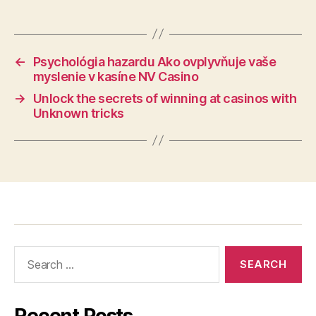
←
Psychológia hazardu Ako ovplyvňuje vaše
myslenie v kasíne NV Casino
→
Unlock the secrets of winning at casinos with
Unknown tricks
Recent Posts