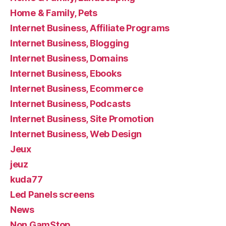
Home & Family, Pets
Internet Business, Affiliate Programs
Internet Business, Blogging
Internet Business, Domains
Internet Business, Ebooks
Internet Business, Ecommerce
Internet Business, Podcasts
Internet Business, Site Promotion
Internet Business, Web Design
Jeux
jeuz
kuda77
Led Panels screens
News
Non GamStop