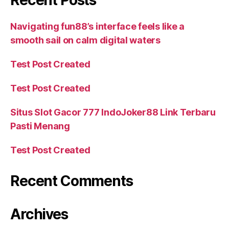
Navigating fun88’s interface feels like a
smooth sail on calm digital waters
Test Post Created
Test Post Created
Situs Slot Gacor 777 IndoJoker88 Link Terbaru
Pasti Menang
Test Post Created
Recent Comments
Archives