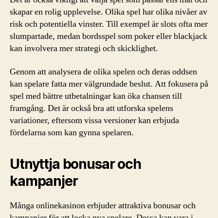
skapar en rolig upplevelse. Olika spel har olika nivåer av
risk och potentiella vinster. Till exempel är slots ofta mer
slumpartade, medan bordsspel som poker eller blackjack
kan involvera mer strategi och skicklighet.
Genom att analysera de olika spelen och deras oddsen
kan spelare fatta mer välgrundade beslut. Att fokusera på
spel med bättre utbetalningar kan öka chansen till
framgång. Det är också bra att utforska spelens
variationer, eftersom vissa versioner kan erbjuda
fördelarna som kan gynna spelaren.
Utnyttja bonusar och
kampanjer
Många onlinekasinon erbjuder attraktiva bonusar och
kampanjer för att locka nya spelare. Dessa kan vara i