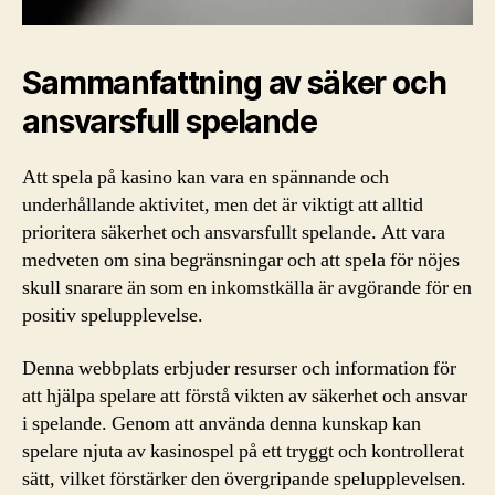
Sammanfattning av säker och
ansvarsfull spelande
Att spela på kasino kan vara en spännande och
underhållande aktivitet, men det är viktigt att alltid
prioritera säkerhet och ansvarsfullt spelande. Att vara
medveten om sina begränsningar och att spela för nöjes
skull snarare än som en inkomstkälla är avgörande för en
positiv spelupplevelse.
Denna webbplats erbjuder resurser och information för
att hjälpa spelare att förstå vikten av säkerhet och ansvar
i spelande. Genom att använda denna kunskap kan
spelare njuta av kasinospel på ett tryggt och kontrollerat
sätt, vilket förstärker den övergripande spelupplevelsen.