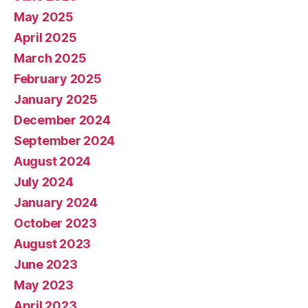
May 2025
April 2025
March 2025
February 2025
January 2025
December 2024
September 2024
August 2024
July 2024
January 2024
October 2023
August 2023
June 2023
May 2023
April 2023