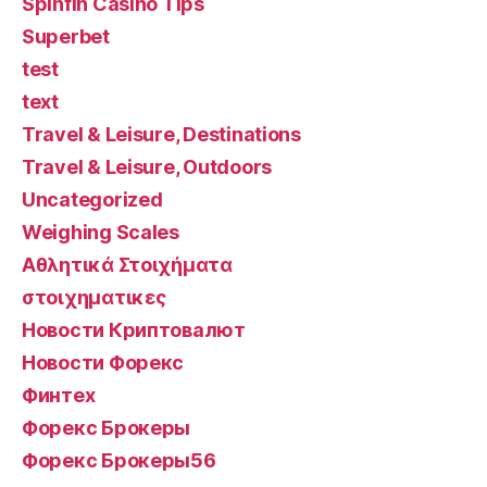
Spinfin Casino Tips
Superbet
test
text
Travel & Leisure, Destinations
Travel & Leisure, Outdoors
Uncategorized
Weighing Scales
Αθλητικά Στοιχήματα
στοιχηματικες
Новости Криптовалют
Новости Форекс
Финтех
Форекс Брокеры
Форекс Брокеры56