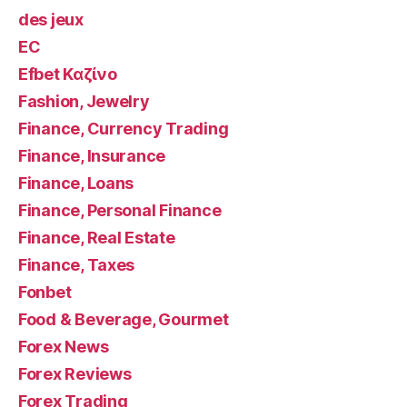
des jeux
EC
Efbet Καζίνο
Fashion, Jewelry
Finance, Currency Trading
Finance, Insurance
Finance, Loans
Finance, Personal Finance
Finance, Real Estate
Finance, Taxes
Fonbet
Food & Beverage, Gourmet
Forex News
Forex Reviews
Forex Trading