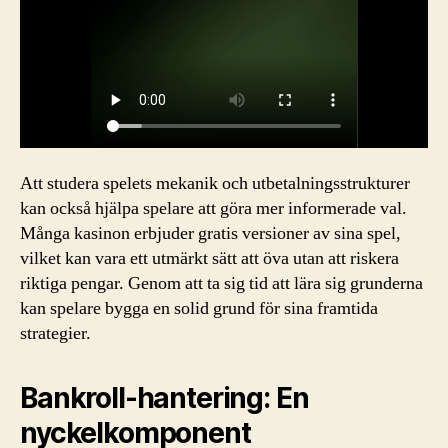
Att studera spelets mekanik och utbetalningsstrukturer
kan också hjälpa spelare att göra mer informerade val.
Många kasinon erbjuder gratis versioner av sina spel,
vilket kan vara ett utmärkt sätt att öva utan att riskera
riktiga pengar. Genom att ta sig tid att lära sig grunderna
kan spelare bygga en solid grund för sina framtida
strategier.
Bankroll-hantering: En
nyckelkomponent