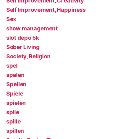
Self Improvement, Creativity
Self Improvement, Happiness
Sex
show management
slot depo 5k
Sober Living
Society, Religion
spel
spelen
Spellen
Spiele
spielen
spile
spille
spillen