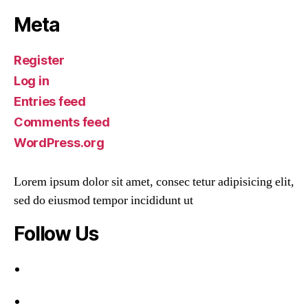
Meta
Register
Log in
Entries feed
Comments feed
WordPress.org
Lorem ipsum dolor sit amet, consec tetur adipisicing elit,
sed do eiusmod tempor incididunt ut
Follow Us