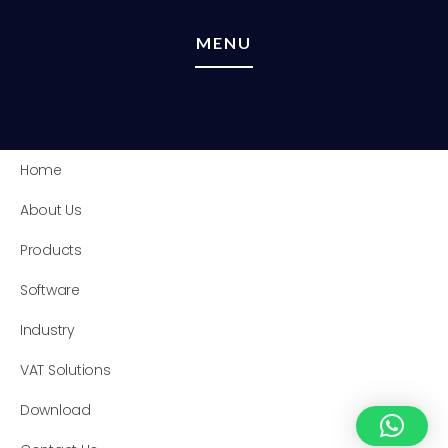
MENU
Home
About Us
Products
Software
Industry
VAT Solutions
Download