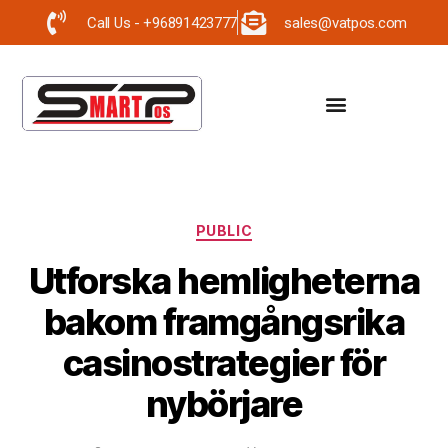
Call Us - +96891423777
sales@vatpos.com
PUBLIC
Utforska hemligheterna
bakom framgångsrika
casinostrategier för
nybörjare