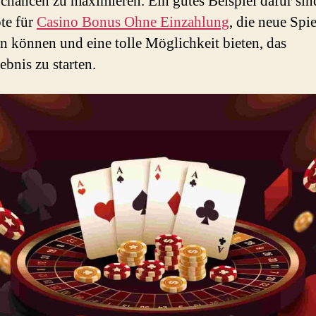
hancen zu maximieren. Ein gutes Beispiel dafür sin
te für
Casino Bonus Ohne Einzahlung
, die neue Spie
n können und eine tolle Möglichkeit bieten, das
ebnis zu starten.