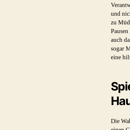
Verantw
und nic
zu Müdi
Pausen 
auch da
sogar M
eine hi
Spi
Hau
Die Wah
einen G