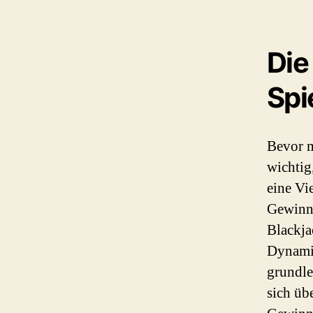
Die
Spi
Bevor m
wichtig
eine Vi
Gewinnc
Blackja
Dynamik
grundle
sich üb