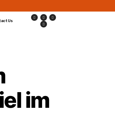
tact Us
m
iel im