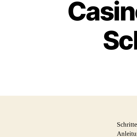
Casino
Sc
Schritt
Anleit