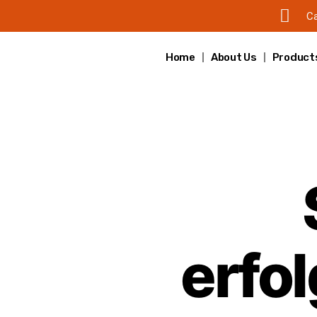
Ca
Home
About Us
Product
erfol