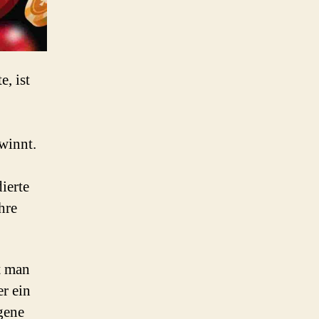
, ist
ewinnt.
ierte
hre
t man
er ein
igene