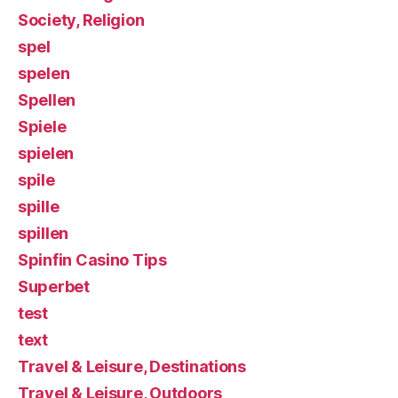
Society, Religion
spel
spelen
Spellen
Spiele
spielen
spile
spille
spillen
Spinfin Casino Tips
Superbet
test
text
Travel & Leisure, Destinations
Travel & Leisure, Outdoors