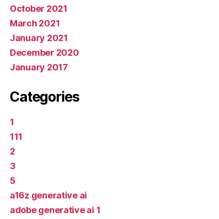
October 2021
March 2021
January 2021
December 2020
January 2017
Categories
1
111
2
3
5
a16z generative ai
adobe generative ai 1