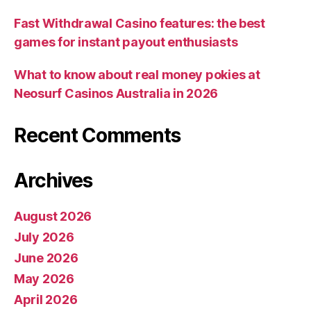
Fast Withdrawal Casino features: the best
games for instant payout enthusiasts
What to know about real money pokies at
Neosurf Casinos Australia in 2026
Recent Comments
Archives
August 2026
July 2026
June 2026
May 2026
April 2026