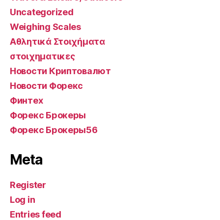
Uncategorized
Weighing Scales
Αθλητικά Στοιχήματα
στοιχηματικες
Новости Криптовалют
Новости Форекс
Финтех
Форекс Брокеры
Форекс Брокеры56
Meta
Register
Log in
Entries feed