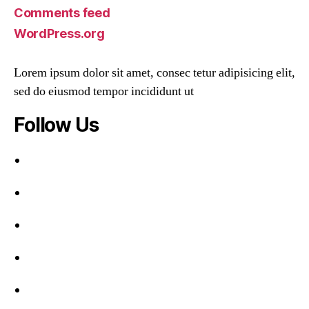
Comments feed
WordPress.org
Lorem ipsum dolor sit amet, consec tetur adipisicing elit,
sed do eiusmod tempor incididunt ut
Follow Us