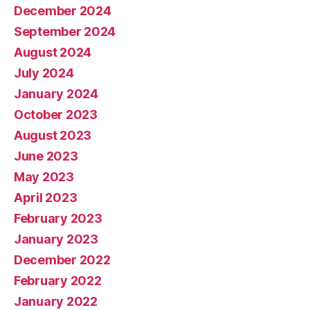
December 2024
September 2024
August 2024
July 2024
January 2024
October 2023
August 2023
June 2023
May 2023
April 2023
February 2023
January 2023
December 2022
February 2022
January 2022